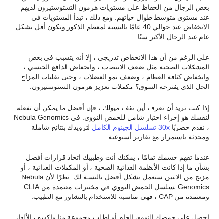
بعض الرجال من الحفاظ على مستويات هرمون التستوستيرون لديهم
عند مستوى متوسط طوال حياتهم. ومع ذلك ، تبدأ المستويات في
الانخفاض عند حوالي 40 عامًا بالنسبة لمعظم الذكور وتكون أقل بشكل
عام عند الرجال الأكبر سنًا.
على الرغم من أن هذا الانخفاض تدريجي ، إلا أنه يتسبب في بعض
المشكلات الصحية مثل ضعف الانتصاب ، وانخفاض الدافع الجنسي ،
وانخفاض كثافة العظام ، وضعف نمو العضلات ، وحتى تقلبات المزاج.
الحل الذي يقترحه السوق؟ مكملات تعزيز هرمون التستوستيرون.
إذا كنت تريد أن تعرف أين تقف ميولك ، فإن أفضل ما يمكن أن تفعله
لنفسك هو إجراء اختبار شامل للحمض النووي. في Nebula Genomics
، نقدم حصريًا
30x تسلسل الجينوم الكامل
لتزويدك بنتائج شاملة
ومحدثة باستمرار مع تقارير أسبوعية.
عندما تفهم جسمك تمامًا ، يمكنك أنت وطبيبك اتخاذ قرارات أفضل
بشأن ما إذا كانت الأنظمة الغذائية الصحية ، أو المكملات الغذائية ، أو
مزيج من الاثنين ستعمل بشكل أفضل بالنسبة لك. نظرًا لأن Nebula
Genomics يسلسل الحمض النووي في مختبرات معتمدة من CLIA
ومعتمدة من CAP ، فهي مناسبة للاستخدام بالتشاور مع الطبيب.
احصل على حمضك النووي الخام أو اطلب مجموعة منا واكشف الألغاز