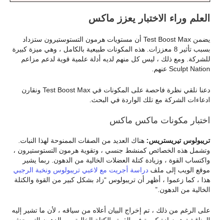
العلم وراء الاختبار يعزز ماكس
يضمن Test Boost Max أن مستويات هرمون التستوستيرون ستزداد
بسبب تأثير 8 معززات. هذه المكونات طبيعية بالكامل ، وهي ميزة كبيرة
للشركة. ومع ذلك ، ليس كل منهم لديه أدلة علمية قوية لدعم مزاعم
Sculpt Nation عنهم.
دعنا نلقي نظرة فاحصة على المكونات في Test Boost Max ونقارن
ادعاءات الشركة مع تلك الواردة في البحث.
اختبار مكونات ماكس ماكس
تريبولوس تيريستريس:
هناك العديد من الصفات الممنوحة لهذا النبات.
وتشمل هذه الخصائص كمنشط جنسي ، وتقوية هرمون التستوستيرون ،
واكتساب القوة ، وزيادة كتلة العضلات الخالية من الدهون. ربما يشير
موقع الويب إلى ملف
دراسة أجريت مع لاعبي تريبولوس ونخبة الرجبي
هذا ، كما زعموا ، أظهر أن تريبولوس “زاد بشكل كبير من القوة والكتلة
الخالية من الدهون.”
على الرغم من ذلك ، تم إخراج البيان أعلاه من سياقه ، لأن ما تشير إليه