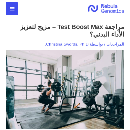
خطي
القائمة
لى
لمحتوى
الرئيس
مراجعة Test Boost Max – مزيج لتعزيز
الأداء البدني؟
المراجعات
/ بواسطة
Christina Swords, Ph.D.