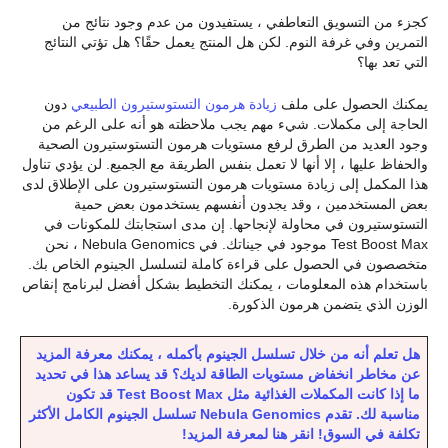
كجزء من التسويق التعاطفي ، يستفيدون من عدم وجود نتائج من
التمرين وفي غرفة النوم. لكن هل المنتج يعمل حقًا؟ هل تؤتي النتائج
التي تعد بها؟
يمكنك الحصول على ملف
زيادة هرمون التستوستيرون الطبيعي
دون
الحاجة إلى مكملات. شيء مهم يجب ملاحظته هو أنه على الرغم من
وجود العديد من الطرق لرفع مستويات هرمون التستوستيرون الصحية
والحفاظ عليها ، إلا أنها لا تعمل بنفس الطريقة مع الجميع. لن يؤدي تناول
هذا المكمل إلى زيادة مستويات هرمون التستوستيرون على الإطلاق لدى
بعض المستخدمين ، وقد يجدون أنفسهم يستخدمون بعض حمية
التستوستيرون في محاولة لإنجاحها. إن مدى استجابتك للمكونات في
Test Boost Max موجود في جيناتك. في Nebula Genomics ، نحن
متخصصون في الحصول على قراءة كاملة لتسلسل الجينوم الخاص بك.
باستخدام هذه المعلومات ، يمكنك التخطيط بشكل أفضل لبرنامج إنقاص
الوزن الذي يتضمن هرمون الذكورة.
هل تعلم أنه من خلال تسلسل الجينوم بأكمله ، يمكنك معرفة المزيد
عن مخاطر انخفاض مستويات الطاقة لديك؟ قد يساعد هذا في تحديد
ما إذا كانت المكملات الغذائية مثل Test Boost Max قد تكون
مناسبة لك. تقدم Nebula Genomics تسلسل الجينوم الكامل الأكثر
تكلفة في السوق! انقر هنا لمعرفة المزيد!