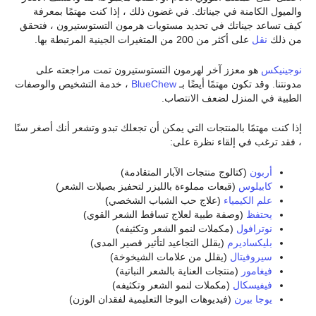
والميول الكامنة في جيناتك. في غضون ذلك ، إذا كنت مهتمًا بمعرفة
كيف تساعد جيناتك في تحديد مستويات هرمون التستوستيرون ، فتحقق
من ذلك
نقل
على أكثر من 200 من المتغيرات الجينية المرتبطة بها.
نوجينيكس
هو معزز آخر لهرمون التستوستيرون تمت مراجعته على
مدونتنا. وقد تكون مهتمًا أيضًا بـ
BlueChew
، خدمة التشخيص والوصفات
الطبية في المنزل لضعف الانتصاب.
إذا كنت مهتمًا بالمنتجات التي يمكن أن تجعلك تبدو وتشعر أنك أصغر سنًا
، فقد ترغب في إلقاء نظرة على:
أربون
(كتالوج منتجات الآبار المتقادمة)
كابيلوس
(قبعات مملوءة بالليزر لتحفيز بصيلات الشعر)
علم الكيمياء
(علاج حب الشباب الشخصي)
يحتفظ
(وصفة طبية لعلاج تساقط الشعر القوي)
نوترافول
(مكملات لنمو الشعر وتكثيفه)
بليكساديرم
(يقلل التجاعيد لتأثير قصير المدى)
سيروفيتال
(يقلل من علامات الشيخوخة)
فيغامور
(منتجات العناية بالشعر النباتية)
فيفيسكال
(مكملات لنمو الشعر وتكثيفه)
يوجا بيرن
(فيديوهات اليوجا التعليمية لفقدان الوزن)