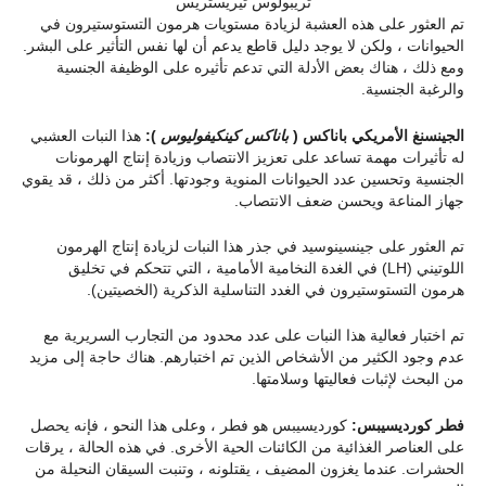
تريبولوس تيريستريس
تم العثور على هذه العشبة لزيادة مستويات هرمون التستوستيرون في
الحيوانات ، ولكن لا يوجد دليل قاطع يدعم أن لها نفس التأثير على البشر.
ومع ذلك ، هناك بعض الأدلة التي تدعم تأثيره على الوظيفة الجنسية
والرغبة الجنسية.
الجينسنغ الأمريكي باناكس (
باناكس كينكيفوليوس
):
هذا النبات العشبي
له تأثيرات مهمة تساعد على تعزيز الانتصاب وزيادة إنتاج الهرمونات
الجنسية وتحسين عدد الحيوانات المنوية وجودتها. أكثر من ذلك ، قد يقوي
جهاز المناعة ويحسن ضعف الانتصاب.
تم العثور على جينسينوسيد في جذر هذا النبات لزيادة إنتاج الهرمون
اللوتيني (LH) في الغدة النخامية الأمامية ، التي تتحكم في تخليق
هرمون التستوستيرون في الغدد التناسلية الذكرية (الخصيتين).
تم اختبار فعالية هذا النبات على عدد محدود من التجارب السريرية مع
عدم وجود الكثير من الأشخاص الذين تم اختبارهم. هناك حاجة إلى مزيد
من البحث لإثبات فعاليتها وسلامتها.
فطر كورديسيبس:
كورديسيبس هو فطر ، وعلى هذا النحو ، فإنه يحصل
على العناصر الغذائية من الكائنات الحية الأخرى. في هذه الحالة ، يرقات
الحشرات. عندما يغزون المضيف ، يقتلونه ، وتنبت السيقان النحيلة من