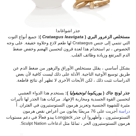
جذر اشواغاندا
مستخلص الزعرور البري (
Crataegus leavigata
):
جميع أنواع التوت
التي تنتمي إلى جنس Crataegus لها طعم لاذع وحلاوة خفيفة. على وجه
الخصوص ، تم استخدام هذا لعدة قرون لتحسين الهضم وخفض ضغط
الدم المرتفع وزيادة وظائف القلب.
بشكل أساسي ، يقلل مستخلص الأوراق والزهور من ضغط الدم عن
طريق توسيع الأوعية التاجية. الأدلة على ذلك ليست كافية لأن بعض
الدراسات تثبت ذلك ، لكن الأبحاث الأخرى لا تظهر أي نتائج قاطعة.
جذر لونج جاك (
يوريكوما لونجيفوليا
):
يستخدم هذا الدواء العشبي
لتحسين القوة الجسدية ومحاربة الإجهاد. مركبات هذا الجذر لها تأثيرات
مثيرة للشهوة الجنسية وتعزيز هرمون التستوستيرون في الفئران. أ
دراسة
أجريت على 76 مريضًا يعانون من أعراض نقص هرمون
التستوستيرون ، وأظهروا أن جذر Longjack يبدو فعالًا في دعم مستويات
هرمون التستوستيرون الحر ، تمامًا مثل ادعاءات Sculpt Nation.