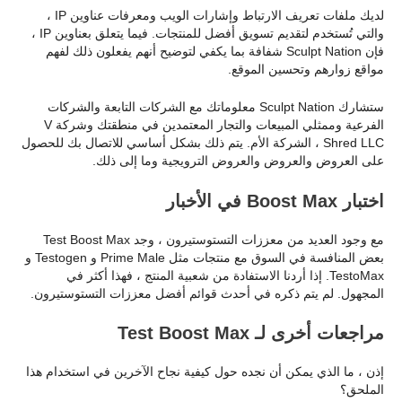
لديك ملفات تعريف الارتباط وإشارات الويب ومعرفات عناوين IP ،
والتي تُستخدم لتقديم تسويق أفضل للمنتجات. فيما يتعلق بعناوين IP ،
فإن Sculpt Nation شفافة بما يكفي لتوضيح أنهم يفعلون ذلك لفهم
مواقع زوارهم وتحسين الموقع.
ستشارك Sculpt Nation معلوماتك مع الشركات التابعة والشركات
الفرعية وممثلي المبيعات والتجار المعتمدين في منطقتك وشركة V
Shred LLC ، الشركة الأم. يتم ذلك بشكل أساسي للاتصال بك للحصول
على العروض والعروض والعروض الترويجية وما إلى ذلك.
اختبار Boost Max في الأخبار
مع وجود العديد من معززات التستوستيرون ، وجد Test Boost Max
بعض المنافسة في السوق مع منتجات مثل Prime Male و Testogen و
TestoMax. إذا أردنا الاستفادة من شعبية المنتج ، فهذا أكثر في
المجهول. لم يتم ذكره في أحدث قوائم أفضل معززات التستوستيرون.
مراجعات أخرى لـ Test Boost Max
إذن ، ما الذي يمكن أن نجده حول كيفية نجاح الآخرين في استخدام هذا
الملحق؟