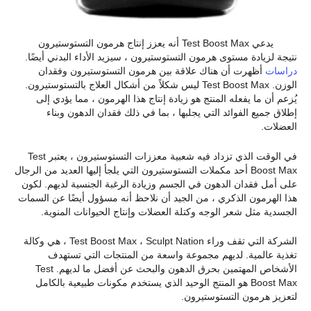
يدعي Test Boost Max أنه يعزز إنتاج هرمون التستوستيرون
نتيجة لزيادة مستوى هرمون التستوستيرون ، سيزيد الأداء البدني أيضًا.
دراسات
أظهرت أن هناك علاقة بين هرمون التستوستيرون وفقدان
الوزن. Test Boost Max ليس شكلاً من أشكال العلاج بالتستوستيرون.
يُزعم أن ما يفعله المنتج هو زيادة إنتاج هذا الهرمون ، مما يؤدي إلى
إطلاق جميع الفوائد التي يجلبها ، بما في ذلك فقدان الدهون وبناء
العضلات.
في الوقت الذي تزداد فيه شعبية معززات التستوستيرون ، يعتبر Test
Boost Max أحد مكملات التستوستيرون التي يلجأ إليها العديد من الرجال
على أمل فقدان الدهون في الجسم وزيادة الرغبة الجنسية لديهم. لكون
هذا الهرمون الذكري ، من الجيد أن نلاحظ أنه مسؤول أيضًا عن السمات
الجسدية مثل شعر الوجه وكتلة العضلات وإنتاج الحيوانات المنوية.
الشركة التي تقف وراء Test Boost Max ، Sculpt Nation ، هي وكالة
تغذية عالمية. لديهم مجموعة واسعة من المنتجات التي تستهدف
الأشخاص المهتمين بحرق الدهون والبحث عن أفضل ما لديهم. Test
Boost Max هو المنتج الوحيد الذي يستخدم مكونات طبيعية بالكامل
لتعزيز هرمون التستوستيرون.