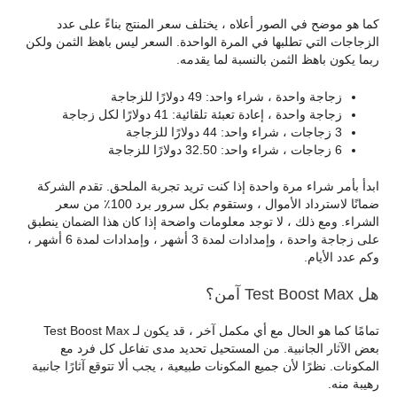
كما هو موضح في الصور أعلاه ، يختلف سعر المنتج بناءً على عدد
الزجاجات التي تطلبها في المرة الواحدة. السعر ليس باهظ الثمن ولكن
ربما يكون باهظ الثمن بالنسبة لما يقدمه.
زجاجة واحدة ، شراء واحد: 49 دولارًا للزجاجة
زجاجة واحدة ، إعادة تعبئة تلقائية: 41 دولارًا لكل زجاجة
3 زجاجات ، شراء واحد: 44 دولارًا للزجاجة
6 زجاجات ، شراء واحد: 32.50 دولارًا للزجاجة
ابدأ بأمر شراء مرة واحدة إذا كنت تريد تجربة الملحق. تقدم الشركة
ضمانًا لاسترداد الأموال ، وستقوم بكل سرور برد 100٪ من سعر
الشراء. ومع ذلك ، لا توجد معلومات واضحة إذا كان هذا الضمان ينطبق
على زجاجة واحدة ، وإمدادات لمدة 3 أشهر ، وإمدادات لمدة 6 أشهر ،
وكم عدد الأيام.
هل Test Boost Max آمن؟
تمامًا كما هو الحال مع أي مكمل آخر ، قد يكون لـ Test Boost Max
بعض الآثار الجانبية. من المستحيل تحديد مدى تفاعل كل فرد مع
المكونات. نظرًا لأن جميع المكونات طبيعية ، يجب ألا تتوقع آثارًا جانبية
رهيبة منه.