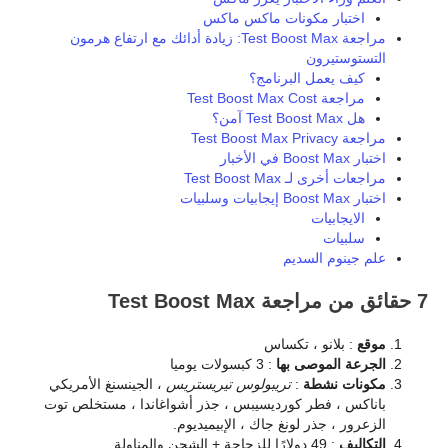
اختبار مكونات ماكس ماكس
مراجعة Test Boost Max: زيادة أدائك مع ارتفاع هرمون
التستوستيرون
كيف يعمل البرنامج؟
مراجعة Test Boost Max Cost
هل Test Boost Max آمن؟
مراجعة Test Boost Max Privacy
اختبار Boost Max في الأخبار
مراجعات أخرى لـ Test Boost Max
اختبار Boost Max إيجابيات وسلبيات
الايجابيات
سلبيات
علم جينوم السديم
7 حقائق من مراجعة Test Boost Max
موقع
: بلانو ، تكساس
الجرعة الموصى بها
: 3 كبسولات يوميا
مكونات نشطة
:
تريبولوس تيريستريس
، الجينسنغ الأمريكي
باناكس ، فطر كورديسيبس ، جذر أشواغاندا ، مستخلص توت
الزعرور ، جذر لونغ جاك ، الإبيميديوم.
التكاليف
: 49 دولارًا للزجاجة + الشحن والمناولة