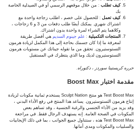
كيف تطلب
: من خلال موقعهم الرسمي أو في الصيدلية الخاصة
بك
كيف تعمل
: للحصول على خصم ، اطلب زجاجة واحدة مع
اشتراك شهري. يمكنك أيضًا طلب دفعات من 3 و 6 زجاجات ،
وكلاهما يتم الشراء لمرة واحدة بدون اشتراك.
المنتجات التكميلية
:
علم جينوم السديم
هي أفضل طريقة
لمعرفة ما إذا كان جسمك بحاجة إلى هذا المكمل لزيادة هرمون
التستوستيرون. تحقق من ما تقوله جيناتك عن مستويات هرمون
التستوستيرون لديك وما الذي ينتظرك في المستقبل
حرره كريستينا سوردز ، دكتوراه.
مقدمة اختبار Boost Max
Test Boost Max هو منتج Sculpt Nation يستخدم ثمانية مكونات لزيادة
إنتاج هرمون التستوستيرون. يساعد هذا المنتج في رفع الأداء البدني ،
وقد يزيد من الأداء الجنسي والرغبة الجنسية ، وقد تساهم بعض
المكونات في الصحة العامة. إنه يستهدف الرجال فقط. في مراجعة
Test Boost Max هذه ، سنتناول جميع الجوانب ، بما في ذلك الإيجابيات
والسلبيات والمكونات ومدى أمانها.