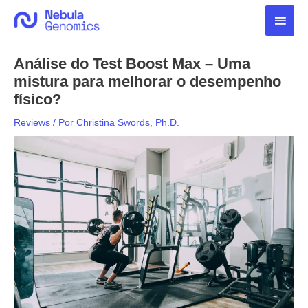
Ir
Men
para
o
princ
conteúdo
Análise do Test Boost Max – Uma
mistura para melhorar o desempenho
físico?
Reviews
/ Por
Christina Swords, Ph.D.