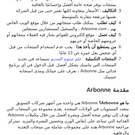
بمنتجات توفر صحة عامة أفضل وإحساسًا بالعافية
التكاليف
: الأسعار متفاوتة لكنها تعتبر حتى من قبل الشركة
نفسها مرتفعة مقارنة بالمتوسط
كيف تطلب
: يمكنك طلب منتجاتهم من خلال موقع الويب الخاص
بهم ، Arbonne.com ، والتسجيل كمستشارين مستقلين
كيف تعمل
: موقع إلكتروني للقوائم يختار فيه العملاء منتجاتهم أو
عروضهم الخاصة أو حزمهم
من يستطيع أن يأخذ هذا
: يجب عدم استخدام المنتجات من قبل
أي شخص يقل عمره عن 13 عامًا
المنتجات التكميلية
:
علم جينوم السديم
سيساعد في تحديد
المنتجات التي تناسبك بشكل أفضل. قبل الدخول في أي برنامج
غذائي مثل Arbonne ، تعرف على جيناتك ومدى استجابة
جسمك.
مقدمة Arbonne
ما هو Arbonne؟
Arbonne هي واحدة من أشهر شركات التسويق
متعدد المستويات في الولايات المتحدة. يقدم مجموعة من المنتجات التي
تهدف إلى توفير صحة أفضل وبشرة أفضل من خلال مكملات Arbonne
الغذائية التي تساعد على إنقاص الوزن وتحسين البشرة والمزيد. ستركز
مراجعة Arbonne هذه على مجموعات شاملة من منتجات التغذية
والرفاهية.