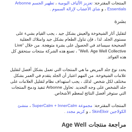
المنتجات المقترحة:
تعزيز الألياف اليومية
،
تطهير الجسم Arbonne
Essentials
، و
شاي الأعشاب لإزالة السموم
.
بشرة
لتقليل آثار الشيخوخة والعيش بشكل جيد ، يجب القيام بشيء على
مستوى الجلد. لذا ، فإن تناول الطعام بشكل جيد وامتلاك العقلية
الصحيحة سيساعد في الحصول على بشرة متوهجة. من خلال “Live
Well، Age Well Collective” ، تصنع هذه الشركة منتجات ستحقق كل
هذه الفوائد.
يحدد نوع جلد المريض ما هي المنتجات التي تعمل بشكل أفضل لتقليل
علامات الشيخوخة. من المهم اعتبار أن الجلد يتقدم في العمر بشكل
مختلف لكل شخص. لذلك ، يجب استهداف نظام لتقليل العلامات على
جلد الشخص على وجه التحديد. تحاول Arbonne تنفيذ ودمج المنتجات
التي ستوفر أفضل النتائج لمعظم الأشخاص.
المنتجات المقترحة:
مجموعة SuperCalm + InnerCalm
،
منشئ
الكولاجين SkinElixir
، و
كريم مجدد
.
مراجعة منتجات Age Well