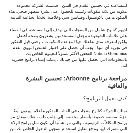
للمساعدة في تحسين التقدم في السن ، صممت الشركة مجموعة
مكونة من ثلاثة مكونات رئيسية للحصول على بشرة بمظهر صحي. هذه
المكونات هي باكوتشيول وفيتامين سي وخلاصة الخلايا الجذعية النباتية.
لديهم كتالوج شامل من المنتجات التي تهدف إلى المساعدة في القضاء
على علامات الشيخوخة وجعل المستخدمين يشعرون بصحة أفضل.
ولكن لمعرفة مدى تفاعلك جيدًا مع هذه المكونات ، وحتى قبل التفكير
في تجربة أي منها ، يجب أن تحصل على اختبار الحمض النووي. تقدم
Nebula Genomics الفحص الأكثر شمولاً للجينوم الخاص بك.
بالمعلومات التي نحصل عليها من جيناتك ، يمكننا إنشاء برامج حصرية
لك.
مراجعة برنامج Arbonne: تحسين البشرة
والعافية
كيف يعمل البرنامج؟
تمتلك الشركة كتالوج منتجات في الفئات المذكورة أعلاه. يبيعون أيضًا
حزمًا منسقة خصيصًا بأسعار مخفضة. إلى جانب ذلك ، هناك نوعان من
برامج المكافآت الرئيسية ، والتي من شأنها أن تكون مثل برامج الولاء
التي تشترك فيها وتدفع مقابل استخدام تسجيل الدخول الخاص بك من