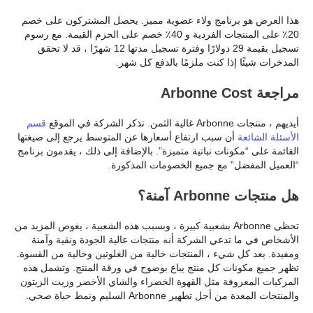
هذا العرض هو برنامج ولاء عضوية مميز. يحصل المشتركون على خصم
20٪ على المنتجات الفردية و 40٪ خصم على الحزم القيمة. مع رسوم
تسجيل بقيمة 29 دولارًا وفترة تسجيل مدتها 12 شهرًا ، قد لا تحقق
المدخرات شيئًا إذا كنت ملزمًا بالدفع كل شهر.
مراجعة Arbonne Cost
أيديهم ، منتجات Arbonne غالية الثمن. تذكر الشركة في الموقع
قسم
الأسئلة الشائعة
أن سبب ارتفاع أسعارها عن المتوسط يرجع إلى صيغتها
القائمة على “مكونات نباتية متميزة”. بالإضافة إلى ذلك ، يقدمون برنامج
“العميل المفضل” مع جميع الخصومات المذكورة.
هل منتجات Arbonne آمنة؟
تحظى Arbonne بشعبية كبيرة ، وبسبب هذه الشعبية ، يغوص المزيد من
الأشخاص في ما تدعي الشركة أنه منتجات عالية الجودة ونقية وآمنة
ومفيدة. بعد كل شيء ، المنتجات خالية من الغلوتين وخالية من القسوة.
تظهر جميع مكونات كل منتج يباع بوضوح في ورقة المنتج. وتشمل هذه
المركبات المعروفة مثل القهوة الخضراء والشاي الأخضر وزيت الزيتون
والمنتجات المعدة من أجل تطهير Arbonne السليم ونمط حياة صحي.