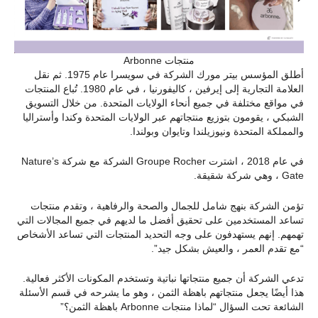
منتجات Arbonne
أطلق المؤسس بيتر مورك الشركة في سويسرا عام 1975. ثم نقل
العلامة التجارية إلى إيرفين ، كاليفورنيا ، في عام 1980. تُباع المنتجات
في مواقع مختلفة في جميع أنحاء الولايات المتحدة. من خلال التسويق
الشبكي ، يقومون بتوزيع منتجاتهم عبر الولايات المتحدة وكندا وأستراليا
والمملكة المتحدة ونيوزيلندا وتايوان وبولندا.
في عام 2018 ، اشترت Groupe Rocher الشركة مع شركة Nature’s
Gate ، وهي شركة شقيقة.
تؤمن الشركة بنهج شامل للجمال والصحة والرفاهية ، وتقدم منتجات
تساعد المستخدمين على تحقيق أفضل ما لديهم في جميع المجالات التي
تهمهم. إنهم يستهدفون على وجه التحديد المنتجات التي تساعد الأشخاص
“مع تقدم العمر ، والعيش بشكل جيد”.
تدعي الشركة أن جميع منتجاتها نباتية وتستخدم المكونات الأكثر فعالية.
هذا أيضًا يجعل منتجاتهم باهظة الثمن ، وهو ما يشرحه في قسم الأسئلة
الشائعة تحت السؤال “لماذا منتجات Arbonne باهظة الثمن؟”