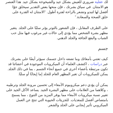
لك
عقلية
ضروري للعيش بشكل جيد والشيخوخة بشكل جيد. هذا العنصر
هو الامتنان. في سياق بشرتك ، فإن منحها بعض التقدير سيخلق جوًا
أفضل لها لتبدو وتشعر بالراحة لفترة أطول. “الامتنان له القدرة على
خلق الصحة والسعادة.”
على الطرف المقابل ، فإن الشعور بالتوتر يؤثر سلبًا على الجلد. يتغير
مظهر بشرة الشخص مما يؤدي إلى حالات غير مرغوب فيها مثل حب
الشباب والبقع الجافة والجلد الدهني.
جسم
كيف تعتني بأمعائك وما تضعه داخل جسمك سيؤثر أيضًا على بشرتك.
عبر
دراسات
، اكتشف العلماء أن الميكروبات الموجودة في أحشائنا قد
تكون مرتبطة بأعضاء أخرى في جميع أنحاء الجسم ، بما في ذلك الجلد.
يمكن للميكروبات أن تغير المظهر العام للجلد إما إيجابًا أو سلبًا.
يمكن أن يؤدي دعم ميكروبيوم الأمعاء إلى تحسين مرونة الجلد وترطيبه
، وكلاهما من العلامات على مظهر البشرة الجيد. يساعد الأكل الجيد على
تغيير نسبة ميكروبات الأمعاء مما يوفر المزيد من التنوع ، مما يسمح
بامتصاص أفضل للمغذيات. للجزيئات الحيوية التي تنتج عن العمل
الميكروبي تأثير إيجابي على الجلد والشعر.