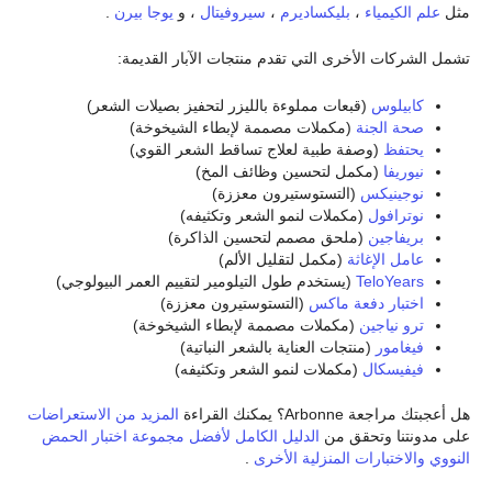
مثل
علم الكيمياء
،
بليكساديرم
،
سيروفيتال
، و
يوجا بيرن
.
تشمل الشركات الأخرى التي تقدم منتجات الآبار القديمة:
كابيلوس
(قبعات مملوءة بالليزر لتحفيز بصيلات الشعر)
صحة الجنة
(مكملات مصممة لإبطاء الشيخوخة)
يحتفظ
(وصفة طبية لعلاج تساقط الشعر القوي)
نيوريفا
(مكمل لتحسين وظائف المخ)
نوجينيكس
(التستوستيرون معززة)
نوترافول
(مكملات لنمو الشعر وتكثيفه)
بريفاجين
(ملحق مصمم لتحسين الذاكرة)
عامل الإغاثة
(مكمل لتقليل الألم)
TeloYears
(يستخدم طول التيلومير لتقييم العمر البيولوجي)
اختبار دفعة ماكس
(التستوستيرون معززة)
ترو نياجين
(مكملات مصممة لإبطاء الشيخوخة)
فيغامور
(منتجات العناية بالشعر النباتية)
فيفيسكال
(مكملات لنمو الشعر وتكثيفه)
هل أعجبتك مراجعة Arbonne؟ يمكنك القراءة
المزيد من الاستعراضات
على مدونتنا وتحقق من
الدليل الكامل لأفضل مجموعة اختبار الحمض
النووي والاختبارات المنزلية الأخرى
.