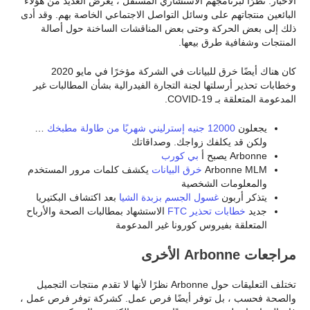
الأخبار. نظرًا لبرنامجهم الاستشاري المستقل ، يعرض العديد من هؤلاء
البائعين منتجاتهم على وسائل التواصل الاجتماعي الخاصة بهم. وقد أدى
ذلك إلى بعض الحركة وحتى بعض المناقشات الساخنة حول أصالة
المنتجات وشفافية طرق بيعها.
كان هناك أيضًا خرق للبيانات في الشركة مؤخرًا في مايو 2020
وخطابات تحذير أرسلتها لجنة التجارة الفيدرالية بشأن المطالبات غير
المدعومة المتعلقة بـ COVID-19.
يجعلون
12000 جنيه إسترليني شهريًا من طاولة مطبخك
…
ولكن قد يكلفك زواجك. وصداقاتك
Arbonne يصبح أ
بي كورب
Arbonne MLM
خرق البيانات
يكشف كلمات مرور المستخدم
والمعلومات الشخصية
يتذكر أربون
غسول الجسم بزبدة الشيا
بعد اكتشاف البكتيريا
جديد
خطابات تحذير FTC
الاستشهاد بمطالبات الصحة والأرباح
المتعلقة بفيروس كورونا غير المدعومة
مراجعات Arbonne الأخرى
تختلف التعليقات حول Arbonne نظرًا لأنها لا تقدم منتجات التجميل
والصحة فحسب ، بل توفر أيضًا فرص عمل. كشركة توفر فرص عمل ،