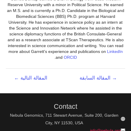
Reserve University with a minor in Political Science. He earned
an M.S. and is currently a Ph.D. Candidate in the Biological and
Biomedical Sciences (BBS) Ph.D. program at Harvard
University. He has experience in science policy as an intern at
the Science and Innovation Network where he assisted in the
science diplomacy functions of the British Consulate-General
and as a research associate at TScan Therapeutics. He is also
interested in science communication and writing. You can read
more about Garrett's experience and publications on
LinkedIn
.
and
ORCID
تصفّح
→
المقالة السابقة
المقالة التالية
←
المقالات
Contact
Nebula Genomics, 711 Stewart Avenue, Suite 200, Garden
City, NY 11530, USA
info@nebula.org