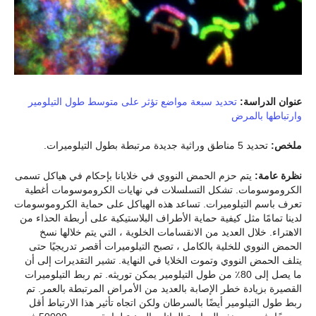
عنوان الدراسة:
تحديد سبعة مواضع تؤثر على متوسط طول التيلومير
وارتباطها بالمرض
ملخص:
تحديد 5 مناطق وراثية جديدة مرتبطة بطول التيلوميرات.
نظرة عامة:
يتم حزم الحمض النووي في خلايانا بإحكام في هياكل تسمى
الكروموسومات. تشكل التسلسلات في نهايات الكروموسومات أغطية
تعرف باسم التيلوميرات. تساعد هذه الهياكل على حماية الكروموسومات
لدينا تمامًا مثل كيفية حماية الأطراف البلاستيكية على أربطة الحذاء من
الاهتراء. خلال العديد من الانقسامات الخلوية ، التي يتم خلالها نسخ
الحمض النووي للخلية بالكامل ، تصبح التيلوميرات أقصر تدريجيًا حتى
يتلف الحمض النووي وتموت الخلايا في النهاية. تشير التقديرات إلى أن
ما يصل إلى 80٪ من طول التيلومير يمكن توريثه. تم ربط التيلوميرات
القصيرة بزيادة خطر الإصابة بالعديد من الأمراض المرتبطة بالعمر. تم
ربط طول التيلومير أيضًا بالسرطان ولكن اتجاه تأثير هذا الارتباط أقل