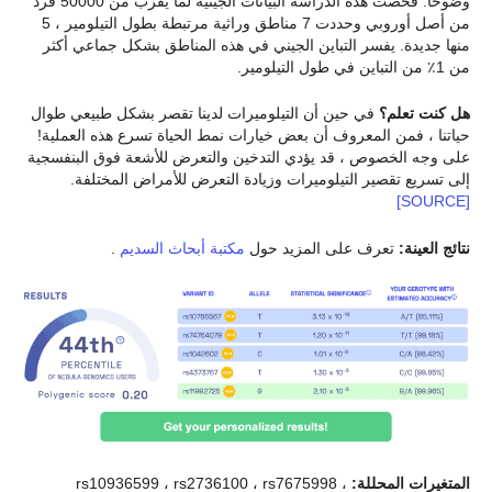
وضوحًا. فحصت هذه الدراسة البيانات الجينية لما يقرب من 50000 فرد
من أصل أوروبي وحددت 7 مناطق وراثية مرتبطة بطول التيلومير ، 5
منها جديدة. يفسر التباين الجيني في هذه المناطق بشكل جماعي أكثر
من 1٪ من التباين في طول التيلومير.
هل كنت تعلم؟
في حين أن التيلوميرات لدينا تقصر بشكل طبيعي طوال
حياتنا ، فمن المعروف أن بعض خيارات نمط الحياة تسرع هذه العملية!
على وجه الخصوص ، قد يؤدي التدخين والتعرض للأشعة فوق البنفسجية
إلى تسريع تقصير التيلوميرات وزيادة التعرض للأمراض المختلفة.
[SOURCE]
نتائج العينة:
تعرف على المزيد حول
مكتبة أبحاث السديم
.
المتغيرات المحللة:
rs10936599 ، rs2736100 ، rs7675998 ،