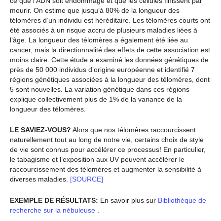
ce que l’ADN soit endommagé et que les cellules finissent par
mourir. On estime que jusqu’à 80% de la longueur des
télomères d’un individu est héréditaire. Les télomères courts ont
été associés à un risque accru de plusieurs maladies liées à
l’âge. La longueur des télomères a également été liée au
cancer, mais la directionnalité des effets de cette association est
moins claire. Cette étude a examiné les données génétiques de
près de 50 000 individus d’origine européenne et identifié 7
régions génétiques associées à la longueur des télomères, dont
5 sont nouvelles. La variation génétique dans ces régions
explique collectivement plus de 1% de la variance de la
longueur des télomères.
LE SAVIEZ-VOUS?
Alors que nos télomères raccourcissent
naturellement tout au long de notre vie, certains choix de style
de vie sont connus pour accélérer ce processus! En particulier,
le tabagisme et l’exposition aux UV peuvent accélérer le
raccourcissement des télomères et augmenter la sensibilité à
diverses maladies.
[SOURCE]
EXEMPLE DE RÉSULTATS:
En savoir plus sur
Bibliothèque de
recherche sur la nébuleuse
.