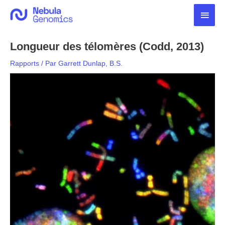
Aller
Men
au
contenu
princ
Longueur des télomères (Codd, 2013)
Rapports
/ Par
Garrett Dunlap, B.S.