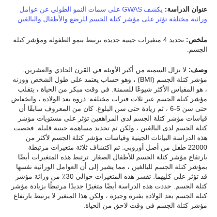
عنوان الدراسة:
يكشف GWAS على سمات النمو الطولي عن عوامل
وراثية مختلفة تؤثر على مؤشر كتلة الجسم للرضع والأطفال والبالغين
ملخص:
تحديد 4 متغيرات جينية جديدة ترتبط بنمو الطفولة ومؤشر كتلة
الجسم.
وصف:
لا تزال السمنة من أكبر الأوبئة في القرن الحادي والعشرين.
مؤشر كتلة الجسم (BMI) ، وهو حساب يعتمد على طول الشخص ووزنه
، هو المقياس الأكثر شيوعًا للسمنة. في وقت مبكر من الحياة ، يتقلب
مؤشر كتلة الجسم عبر ثلاث فترات مختلفة: ذروة بعد الولادة ، وانخفاض
حتى سن 5-6 ، ثم زيادة حتى سن البلوغ. كان من المعروف سابقًا أن
قياسات مؤشر كتلة الجسم لدى المراهقين تؤثر على مستويات مؤشر
كتلة الجسم لدى البالغين ، ولكن تم تحديد مساهمة جينية قليلة. فحصت
هذه الدراسة البيانات الجينية وقياسات مؤشر كتلة الجسم لأكثر من
22000 طفل من أصل أوروبي. تم اكتشاف ثلاثة متغيرات مرتبطة
بارتفاع مؤشر كتلة الجسم للأطفال الصغار. ترتبط هذه المتغيرات أيضًا
بمؤشر كتلة الجسم للبالغين ، مما يشير إلى أن العوامل الوراثية نفسها
قد تؤثر على كليهما. تفسر هذه المتغيرات حوالي 30٪ من وراثة مؤشر
كتلة الجسم. حددت هذه الدراسة أيضًا متغيرًا جديدًا مرتبطًا بزيادة مؤشر
كتلة الجسم بعد الولادة بفترة وجيزة ، ولكن هذا المتغير لا يرتبط بارتفاع
مؤشر كتلة الجسم في وقت لاحق من الحياة.