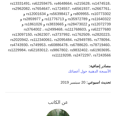
rs13331491، rs62259475، rs4648664، rs215628، rs1474518،
rs2962082، rs7654647، rs1724557، rs6561937، rs2667761،
rs809955، rs10773302 و rs56398417 و rs12001634 و
rs11640322 و rs35972789 و rs11776713 و rs2859977 و
rs12072739 و rs28473022 و rs3833665 و rs1861026 و
rs62277680 و rs3764002 ، rs2499468، rs111768603،
rs13097150، rs362307، rs3737992، rs1762509، rs2820223،
rs2020942، rs112340061، rs2095484، rs2949785، rs778094،
rs4743930، rs749953، rs60886478، rs6788620، rs78719460،
rs1229984، rs62183012، rs9867802، rs9832402، rs61903695،
rs11119208، rs2472297، rs7243566
مصادر إضافية:
الأنسجة الدهنية حول أعضائك
تحديث اسبوعي:
20 سبتمبر 2019
عن الكاتب