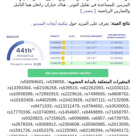
المزمن. للمساعدة في تقليل التوتر ، هناك خياران رائعان هما التأمل
والتمارين الرياضية. [
مصدر
]
نتائج العينة:
تعرف على المزيد حول
مكتبة أبحاث السديم
.
المتغيرات المتعلقة بالبدانة الحشوية:
rs56094641، rs538656،
rs13393304، rs62106258، rs539515، rs62262093، rs11030112،
rs10938398، rs72892910، rs2229616، rs7498665، rs4808762،
rs10182458، rs4402589، rs10423928، rs2307111، rs7132908،
rs9471333، rs113211479، rs3784692، rs10530053،
rs17770336، rs10740991، rs1454687، rs9469899، rs71658797،
rs9320823، rs7156625، rs6096886، rs6857، rs6739755،
rs2678204، rs9358912، rs2304608، rs35060985، rs2613500،
rs1591726، rs1652376، rs1225060، rs62190394، rs76040172،