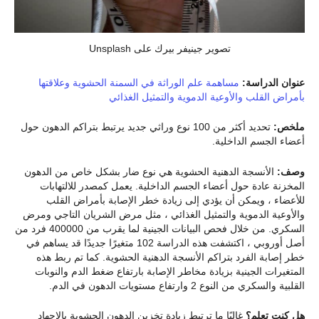
تصوير جينيفر بيرك على Unsplash
عنوان الدراسة:
مساهمة علم الوراثة في السمنة الحشوية وعلاقتها
بأمراض القلب والأوعية الدموية والتمثيل الغذائي
ملخص:
تحديد أكثر من 100 نوع وراثي جديد يرتبط بتراكم الدهون حول
أعضاء الجسم الداخلية.
وصف:
الأنسجة الدهنية الحشوية هي نوع ضار بشكل خاص من الدهون
المخزنة عادة حول أعضاء الجسم الداخلية. يعمل كمصدر للالتهابات
للأعضاء ، ويمكن أن يؤدي إلى زيادة خطر الإصابة بأمراض القلب
والأوعية الدموية والتمثيل الغذائي ، مثل مرض الشريان التاجي ومرض
السكري. من خلال فحص البيانات الجينية لما يقرب من 400000 فرد من
أصل أوروبي ، اكتشفت هذه الدراسة 102 متغيرًا جديدًا قد يساهم في
خطر إصابة الفرد بتراكم الأنسجة الدهنية الحشوية. كما تم ربط هذه
المتغيرات الجينية بزيادة مخاطر الإصابة بارتفاع ضغط الدم والنوبات
القلبية والسكري من النوع 2 وارتفاع مستويات الدهون في الدم.
هل كنت تعلم؟
غالبًا ما ترتبط زيادة تخزين الدهون الحشوية بالإجهاد