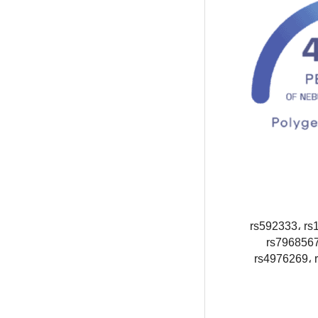
rs592333، rs
rs7968567
rs4976269، 