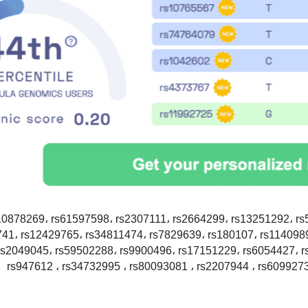
10878269، rs61597598، rs2307111، rs2664299، rs13251292، r
41، rs12429765، rs34811474، rs7829639، rs180107، rs114098
rs2049045، rs59502288، rs9900496، rs17151229، rs6054427، rs
rs947612 ، rs34732995 ، rs80093081 ، rs2207944 ، rs6099273