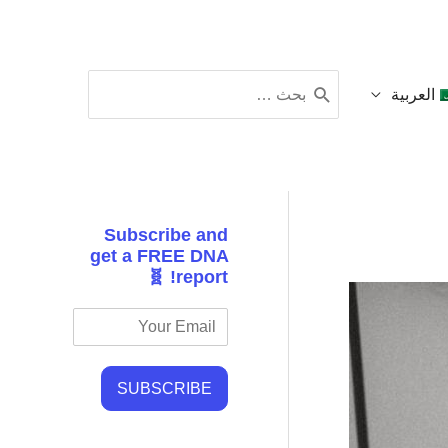
البحث
العربية
عن:
Subscribe and
get a FREE DNA
report! 🧬
SUBSCRIBE