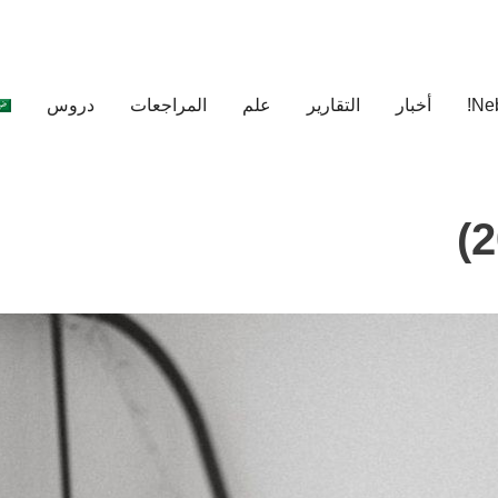
أخبار
التقارير
علم
المراجعات
دروس