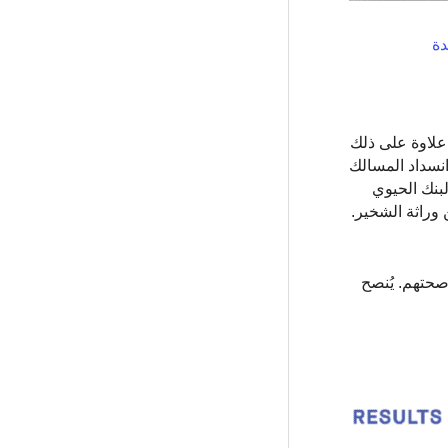
دة
 نوم شريكك. إنه شائع بشكل لا يصدق ويؤثر على الرجال (35-45٪) أكثر من النساء (15-28٪). علاوة على ذلك
نسداد المسالك
4000 فرد من أصل أوروبي من البنك الحيوي
الجيني للشخير. اكتشف الباحثون 42 منطقة وراثية مرتبطة بالحالة ، والتي تفسر حوالي 10٪ من وراثة الشخير.
ثير ضار على صحتهم. يُنصح