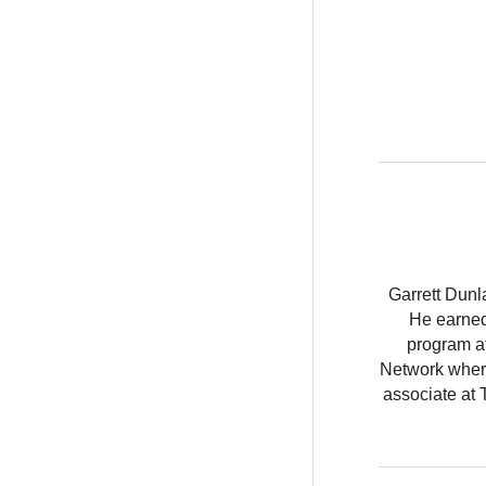
Garrett Dunl
He earned
program at
Network where
associate at 