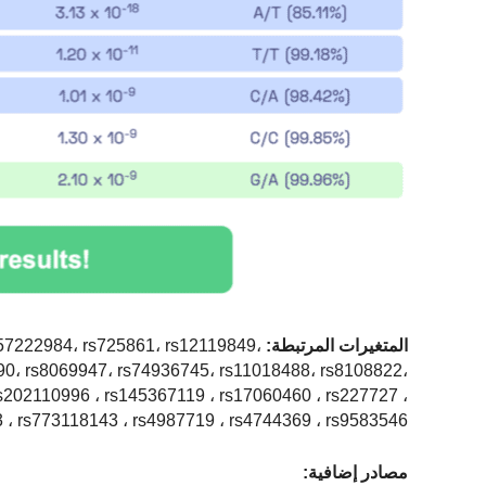
المتغيرات المرتبطة:
s57222984، rs725861، rs12119849،
90، rs8069947، rs74936745، rs11018488، rs8108822،
202110996 ، rs145367119 ، rs17060460 ، rs227727 ،
 ، rs773118143 ، rs4987719 ، rs4744369 ، rs9583546
مصادر إضافية: