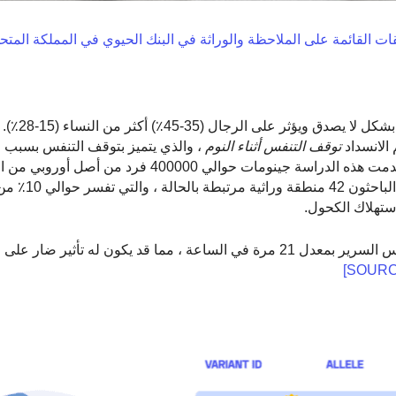
 القائمة على الملاحظة والوراثة في البنك الحيوي في المملكة المتح
قد يعيق الشخير نومك أو
الانسداد
توقف التنفس أثناء النوم
، والذي يتميز بتوقف التنفس بسبب ا
الهوائية العلوية مما يقلل من كمية الأكسجين في الدم. استخدمت هذه الدراسة جينومات حوالي 00
في المملكة المتحدة لفهم الأساس 
ستهلاك الكحول.
يستيقظ شركاء الشخير الذين ينامون في نفس السرير بمعدل 21 مرة في الساعة ، مما قد يكون له تأ