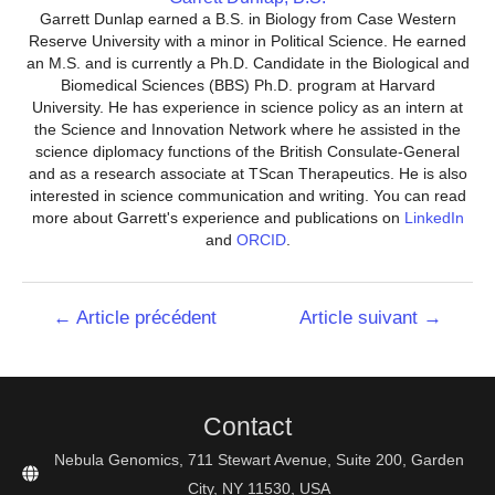
Garrett Dunlap earned a B.S. in Biology from Case Western
Reserve University with a minor in Political Science. He earned
an M.S. and is currently a Ph.D. Candidate in the Biological and
Biomedical Sciences (BBS) Ph.D. program at Harvard
University. He has experience in science policy as an intern at
the Science and Innovation Network where he assisted in the
science diplomacy functions of the British Consulate-General
and as a research associate at TScan Therapeutics. He is also
interested in science communication and writing. You can read
more about Garrett's experience and publications on
LinkedIn
and
ORCID
.
Navigation
←
Article précédent
Article suivant
→
de
l’article
Contact
Nebula Genomics, 711 Stewart Avenue, Suite 200, Garden
City, NY 11530, USA