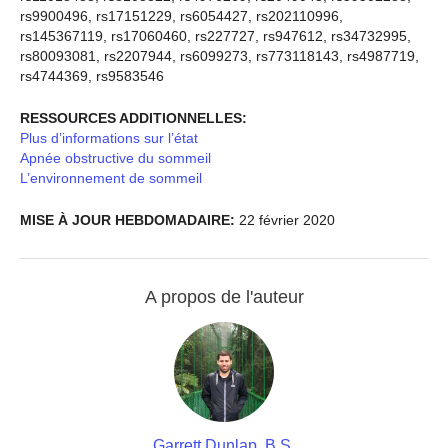
rs9900496, rs17151229, rs6054427, rs202110996,
rs145367119, rs17060460, rs227727, rs947612, rs34732995,
rs80093081, rs2207944, rs6099273, rs773118143, rs4987719,
rs4744369, rs9583546
RESSOURCES ADDITIONNELLES:
Plus d’informations sur l’état
Apnée obstructive du sommeil
L’environnement de sommeil
MISE À JOUR HEBDOMADAIRE:
22 février 2020
A propos de l'auteur
Garrett Dunlap, B.S.