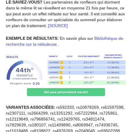
LE SAVIEZ-VOUS?
Les partenaires de ronfleurs qui dorment
dans le même lit se réveillent en moyenne 21 fois par heure, ce
qui peut avoir un effet néfaste sur leur santé. Il est conseillé aux
ronfleurs de consulter un spécialiste du sommeil pour élaborer
un plan de traitement.
[SOURCE]
EXEMPLE DE RÉSULTATS:
En savoir plus sur
Bibliothèque de
recherche sur la nébuleuse
.
VARIANTES ASSOCIÉES:
rs592333, rs10878269, rs61597598,
rs2307111, rs2664299, rs13251292, rs57222984, rs725861,
rs12119849, rs796856741, rs12429765, rs34811474,
rs7829639, rs180107, rs11409890, rs8069947, rs74936745,
rs11018488, rs8108822, rs4976269, rs2049045, rs59502288,