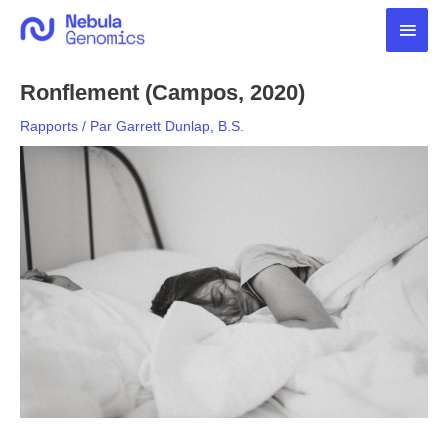
Aller
Men
au
contenu
princ
Ronflement (Campos, 2020)
Rapports
/ Par
Garrett Dunlap, B.S.