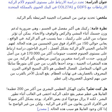
عنوان الدراسة:
تحدد دراسة الارتباط على مستوى الجينوم لآلام الركبة
الارتباطات مع GDF5 و COL27A1 في البنك الحيوي بالمملكة المتحدة
ملخص:
تحديد نوعين من المتغيرات الجينية المرتبطة بألم الركبة.
نظرة عامة:
ركبتك هي أكبر مفصل في الجسم ، وهي ضرورية لدعم
وزن جسمك أثناء المشي والركض والوقوف والانحناء. يمكن أن تؤثر
سنوات من البلى على ركبتيك ، مما يتسبب في ألم الركبة. في الواقع ،
يعاني حوالي 50٪ من الأفراد فوق سن الخمسين من هذه الحالة. لفهم
الأساس الجيني لألم الركبة بشكل أفضل ، أجرى الباحثون دراسة ارتباط
على مستوى الجينوم فحصت جينومات أكثر من 170.000 فرد من أصل
أوروبي. حددت الدراسة متغيرين وراثيين مرتبطين بألم الركبة. من بين
هذه المتغيرات الجينية ، يوجد أحدها بالقرب من جين كان متورطًا سابقًا
في التهاب المفاصل. الفصال العظمي هو تآكل النسيج الواقي المرن
المعروف بالغضاريف في نهايات العظام. يقع البديل الآخر بالقرب من
جين مهم لتحويل الغضروف إلى عظم.
هل كنت تعلم؟
يتكون الهيكل العظمي البشري من أكثر من 200 عظمة!
الفابيلا هي عظم صغير يقع خلف الركبة اختفى في الغالب أثناء تطور
البشر ، لكنه لا يزال موجودًا لدى بعض الأفراد. يوجد بشكل أكثر شيوعًا
في الأفراد الذين يعانون من آلام في الركبة ، ولكن من غير الواضح ما
إذا كان وجود الفابيلا هو سبب هذه الحالة.
[
مصدر]