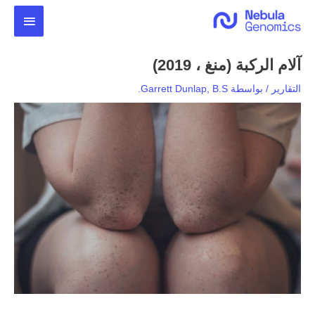
خطي
القائمة
لى
لمحتوى
الرئيس
آلام الركبة (منغ ، 2019)
التقارير
/ بواسطة
Garrett Dunlap, B.S.