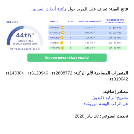
نتائج العينة:
تعرف على المزيد حول
مكتبة أبحاث السديم
.
المتغيرات المصاحبة لألم الركبة:
rs143384 ، rs6120946 ، rs2808772
، rs919642
مصادر إضافية:
تشريح الركبة (فيديو)
هل الركب الهشة موروثة؟
تحديث اسبوعي:
10 يناير 2020