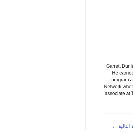
Garrett Dunl
He earned
program at
Network where
associate at 
 التالية
←