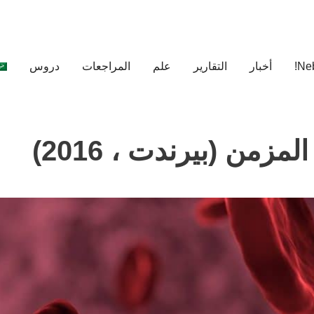
أخبار
التقارير
علم
المراجعات
دروس
زمن (بيرندت ، 2016)