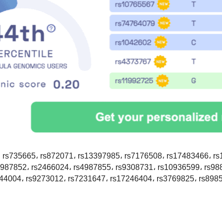
rs735665، rs872071، rs13397985، rs7176508، rs17483466، rs
4987852، rs2466024، rs4987855، rs9308731، rs10936599، rs98
44004، rs9273012، rs7231647، rs17246404، rs3769825، rs8985