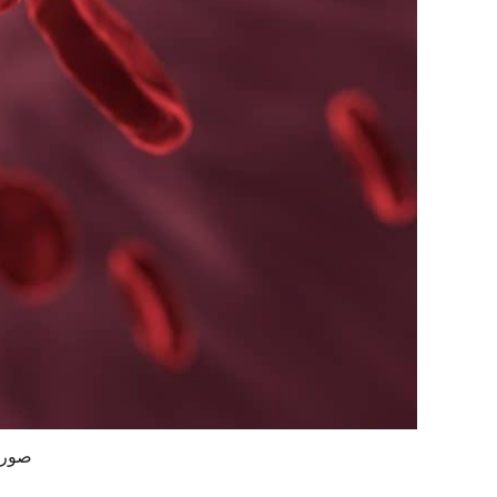
صورة allinonemovie من