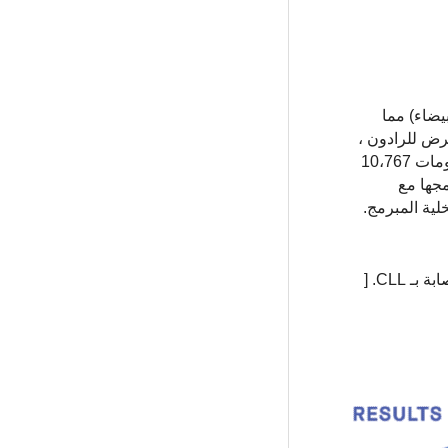
 البيضاء) مما
رض للرادون ،
تم ربطه بزيادة خطر الإصابة بـ CLL. وجدت هذه الدراسة متغيرات جينية متعددة مرتبطة بزيادة خطر الإصابة بـ CLL بعد فحص جينومات 10،767
 من 1٪ من قابلية التوريث لـ CLL ، وما يقرب من 17٪ عند دمجها مع
لية المبرمج.
CLL. [