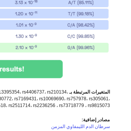
المتغيرات المرتبطة بـ CLL:
13395354، rs4406737، rs210134،
80772، rs7169431، rs10069690، rs757978، rs305061،
18، rs2511714، rs2236256 ، rs73718779 ، rs9815073
مصادر إضافية:
سرطان الدم الليمفاوي المزمن