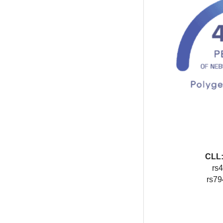
rs
rs79