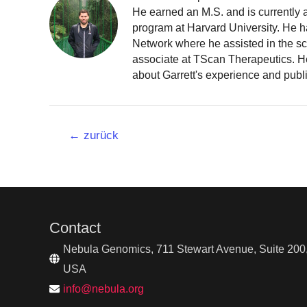
He earned an M.S. and is currently
program at Harvard University. He h
Network where he assisted in the sc
associate at TScan Therapeutics. He
about Garrett's experience and publ
Beitrags-
←
zurück
Navigation
Contact
Nebula Genomics, 711 Stewart Avenue, Suite 200,
USA
info@nebula.org