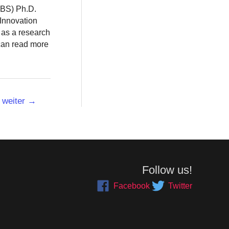
BBS) Ph.D.
 Innovation
 as a research
 can read more
weiter
→
Follow us!
Facebook
Twitter