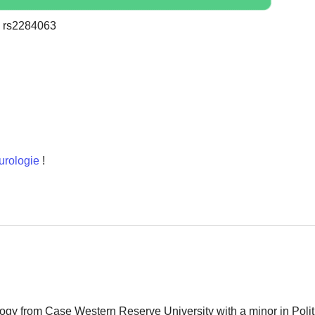
 rs2284063
urologie
!
logy from Case Western Reserve University with a minor in Polit