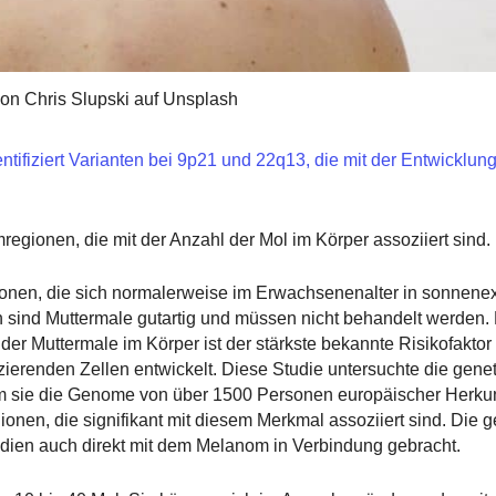
von Chris Slupski auf Unsplash
tifiziert Varianten bei 9p21 und 22q13, die mit der Entwicklun
regionen, die mit der Anzahl der Mol im Körper assoziiert sind.
ionen, die sich normalerweise im Erwachsenenalter in sonnene
en sind Muttermale gutartig und müssen nicht behandelt werden
er Muttermale im Körper ist der stärkste bekannte Risikofaktor 
ierenden Zellen entwickelt. Diese Studie untersuchte die gene
m sie die Genome von über 1500 Personen europäischer Herkun
onen, die signifikant mit diesem Merkmal assoziiert sind. Die 
udien auch direkt mit dem Melanom in Verbindung gebracht.