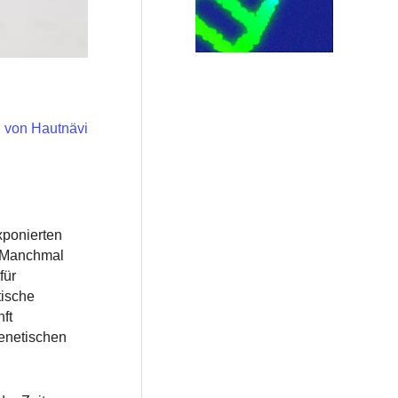
g von Hautnävi
xponierten
. Manchmal
für
tische
ft
genetischen