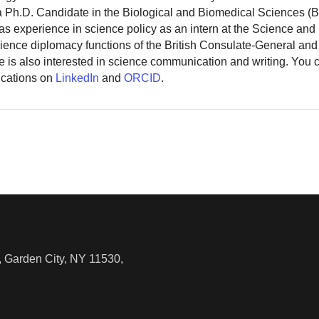
 a Ph.D. Candidate in the Biological and Biomedical Sciences (
as experience in science policy as an intern at the Science and
ience diplomacy functions of the British Consulate-General and
 is also interested in science communication and writing. You
ications on
LinkedIn
and
ORCID
.
 Garden City, NY 11530,