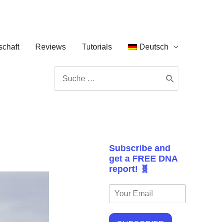
chaft
Reviews
Tutorials
Deutsch
Search
for:
Subscribe and
get a FREE DNA
report! 🧬