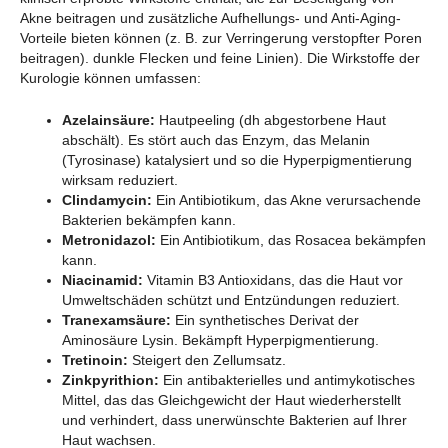
Akne beitragen und zusätzliche Aufhellungs- und Anti-Aging-
Vorteile bieten können (z. B. zur Verringerung verstopfter Poren
beitragen). dunkle Flecken und feine Linien). Die Wirkstoffe der
Kurologie können umfassen:
Azelainsäure:
Hautpeeling (dh abgestorbene Haut
abschält). Es stört auch das Enzym, das Melanin
(Tyrosinase) katalysiert und so die Hyperpigmentierung
wirksam reduziert.
Clindamycin:
Ein Antibiotikum, das Akne verursachende
Bakterien bekämpfen kann.
Metronidazol:
Ein Antibiotikum, das Rosacea bekämpfen
kann.
Niacinamid:
Vitamin B3 Antioxidans, das die Haut vor
Umweltschäden schützt und Entzündungen reduziert.
Tranexamsäure:
Ein synthetisches Derivat der
Aminosäure Lysin. Bekämpft Hyperpigmentierung.
Tretinoin:
Steigert den Zellumsatz.
Zinkpyrithion:
Ein antibakterielles und antimykotisches
Mittel, das das Gleichgewicht der Haut wiederherstellt
und verhindert, dass unerwünschte Bakterien auf Ihrer
Haut wachsen.