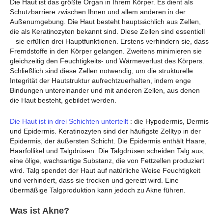
Die Haut ist das größte Organ in Ihrem Körper. Es dient als
Schutzbarriere zwischen Ihnen und allem anderen in der
Außenumgebung. Die Haut besteht hauptsächlich aus Zellen,
die als Keratinozyten bekannt sind. Diese Zellen sind essentiell
– sie erfüllen drei Hauptfunktionen. Erstens verhindern sie, dass
Fremdstoffe in den Körper gelangen. Zweitens minimieren sie
gleichzeitig den Feuchtigkeits- und Wärmeverlust des Körpers.
Schließlich sind diese Zellen notwendig, um die strukturelle
Integrität der Hautstruktur aufrechtzuerhalten, indem enge
Bindungen untereinander und mit anderen Zellen, aus denen
die Haut besteht, gebildet werden.
Die Haut ist in drei Schichten unterteilt
: die Hypodermis, Dermis
und Epidermis. Keratinozyten sind der häufigste Zelltyp in der
Epidermis, der äußersten Schicht. Die Epidermis enthält Haare,
Haarfollikel und Talgdrüsen. Die Talgdrüsen scheiden Talg aus,
eine ölige, wachsartige Substanz, die von Fettzellen produziert
wird. Talg spendet der Haut auf natürliche Weise Feuchtigkeit
und verhindert, dass sie trocken und gereizt wird. Eine
übermäßige Talgproduktion kann jedoch zu Akne führen.
Was ist Akne?