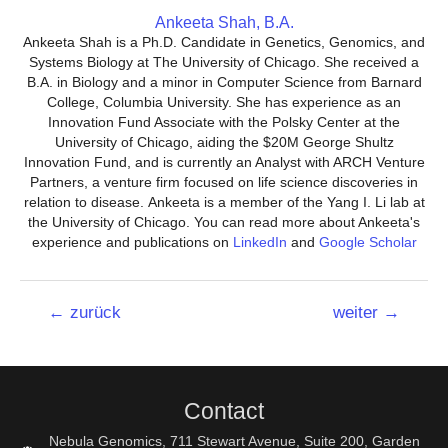
Ankeeta Shah, B.A.
Ankeeta Shah is a Ph.D. Candidate in Genetics, Genomics, and
Systems Biology at The University of Chicago. She received a
B.A. in Biology and a minor in Computer Science from Barnard
College, Columbia University. She has experience as an
Innovation Fund Associate with the Polsky Center at the
University of Chicago, aiding the $20M George Shultz
Innovation Fund, and is currently an Analyst with ARCH Venture
Partners, a venture firm focused on life science discoveries in
relation to disease. Ankeeta is a member of the Yang I. Li lab at
the University of Chicago. You can read more about Ankeeta's
experience and publications on
LinkedIn
and
Google Scholar
Beitrags-
←
zurück
weiter
→
Navigation
Contact
Nebula Genomics, 711 Stewart Avenue, Suite 200, Garden