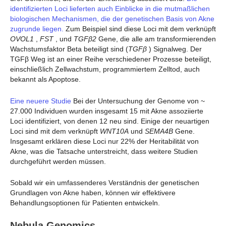
identifizierten Loci lieferten auch Einblicke in die mutmaßlichen
biologischen Mechanismen, die der genetischen Basis von Akne
zugrunde liegen.
Zum Beispiel sind diese Loci mit dem verknüpft
OVOL1
,
FST
, und
TGFβ2
Gene, die alle am transformierenden
Wachstumsfaktor Beta beteiligt sind (
TGFβ
) Signalweg. Der
TGFβ
Weg
ist an einer Reihe verschiedener Prozesse beteiligt,
einschließlich Zellwachstum, programmiertem Zelltod, auch
bekannt als Apoptose.
Eine neuere Studie
Bei der Untersuchung der Genome von ~
27.000 Individuen wurden insgesamt 15 mit Akne assoziierte
Loci identifiziert, von denen 12 neu sind. Einige der neuartigen
Loci sind mit dem verknüpft
WNT10A
und
SEMA4B
Gene.
Insgesamt erklären diese Loci nur 22% der Heritabilität von
Akne, was die Tatsache unterstreicht, dass weitere Studien
durchgeführt werden müssen.
Sobald wir ein umfassenderes Verständnis der genetischen
Grundlagen von Akne haben, können wir effektivere
Behandlungsoptionen für Patienten entwickeln.
Nebula Genomics