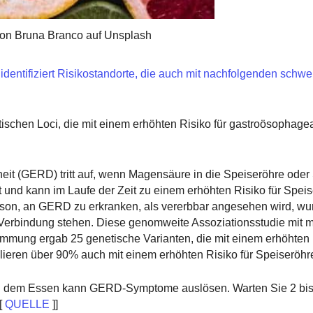
von Bruna Branco auf Unsplash
ntifiziert Risikostandorte, die auch mit nachfolgenden schwe
tischen Loci, die mit einem erhöhten Risiko für gastroösophage
it (GERD) tritt auf, wenn Magensäure in die Speiseröhre oder
t und kann im Laufe der Zeit zu einem erhöhten Risiko für Spei
Person, an GERD zu erkranken, als vererbbar angesehen wird, wu
n Verbindung stehen. Diese genomweite Assoziationsstudie mit m
mung ergab 25 genetische Varianten, die mit einem erhöhten R
lieren über 90% auch mit einem erhöhten Risiko für Speiseröhr
h dem Essen kann GERD-Symptome auslösen. Warten Sie 2 bis
[
QUELLE
]]