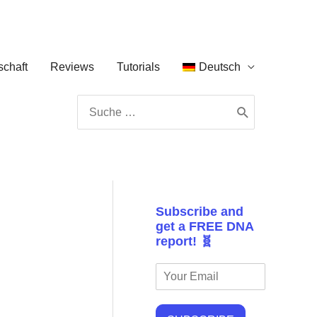
chaft
Reviews
Tutorials
Deutsch
Search
for:
Subscribe and
get a FREE DNA
report! 🧬