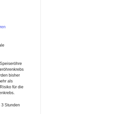
ren
ale
 Speiseröhre
seröhrenkrebs
rden bisher
ehr als
isiko für die
enkrebs.
 3 Stunden