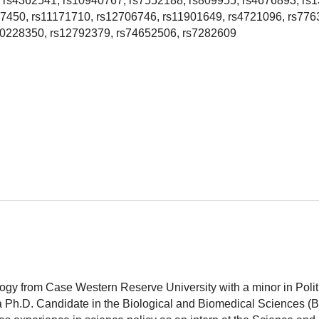
rs4362541, rs10940767, rs7552188, rs809955, rs4676893, rs
37450, rs11171710, rs12706746, rs11901649, rs4721096, rs776
10228350, rs12792379, rs74652506, rs7282609
logy from Case Western Reserve University with a minor in Polit
 a Ph.D. Candidate in the Biological and Biomedical Sciences (