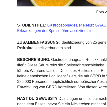
Foto 
STUDIENTITEL:
Gastroösophagealer Reflux GWAS ide
Erkrankungen der Speiseröhre assoziiert sind
ZUSAMMENFASSUNG:
Identifizierung von 25 gene
Refluxkrankheit verbunden sind.
BESCHREIBUNG:
Gastroösophageale Refluxkrankhe
fließt. Diese Säure reizt die Speiseröhrenschleimhau
führen. Während fast ein Drittel des Risikos einer 
keine genetischen Loci identifiziert, die mit GERD i
385.000 Personen hauptsächlich europäischer Abstam
Entwicklung von GERD korrelieren. Von diesen korre
HAST DU GEWUSST?
Das Liegen unmittelbar nac
nach dem Essen, bevor Sie ein Nickerchen machen! 