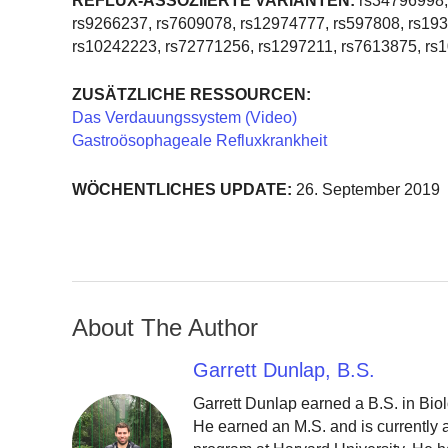
REFLUX-ASSOZIIERTE VARIANTEN:
rs34796998, 
rs9266237, rs7609078, rs12974777, rs597808, rs19
rs10242223, rs72771256, rs1297211, rs7613875, rs
ZUSÄTZLICHE RESSOURCEN:
Das Verdauungssystem (Video)
Gastroösophageale Refluxkrankheit
WÖCHENTLICHES UPDATE:
26. September 2019
About The Author
Garrett Dunlap, B.S.
Garrett Dunlap earned a B.S. in Bio
He earned an M.S. and is currently