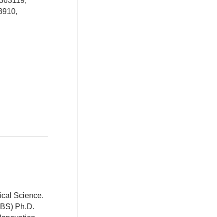
1363119,
3910,
ical Science.
BBS) Ph.D.