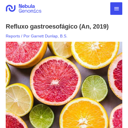
Ir
Men
para
o
princ
conteúdo
Refluxo gastroesofágico (An, 2019)
Reports
/ Por
Garrett Dunlap, B.S.