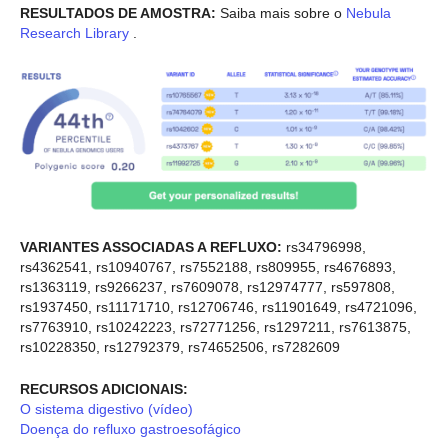
RESULTADOS DE AMOSTRA:
Saiba mais sobre o
Nebula
Research Library
.
VARIANTES ASSOCIADAS A REFLUXO:
rs34796998,
rs4362541, rs10940767, rs7552188, rs809955, rs4676893,
rs1363119, rs9266237, rs7609078, rs12974777, rs597808,
rs1937450, rs11171710, rs12706746, rs11901649, rs4721096,
rs7763910, rs10242223, rs72771256, rs1297211, rs7613875,
rs10228350, rs12792379, rs74652506, rs7282609
RECURSOS ADICIONAIS:
O sistema digestivo (vídeo)
Doença do refluxo gastroesofágico