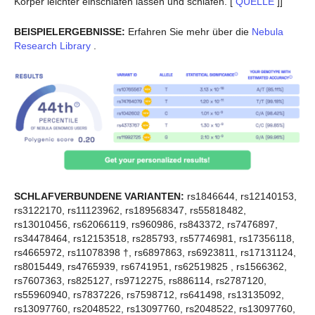
Körper leichter einschlafen lassen und schlafen. [
QUELLE
]]
BEISPIELERGEBNISSE:
Erfahren Sie mehr über die
Nebula
Research Library
.
SCHLAFVERBUNDENE VARIANTEN:
rs1846644, rs12140153,
rs3122170, rs11123962, rs189568347, rs55818482,
rs13010456, rs62066119, rs960986, rs843372, rs7476897,
rs34478464, rs12153518, rs285793, rs57746981, rs17356118,
rs4665972, rs11078398 †, rs6897863, rs6923811, rs17131124,
rs8015449, rs4765939, rs6741951, rs62519825 , rs1566362,
rs7607363, rs825127, rs9712275, rs886114, rs2787120,
rs55960940, rs7837226, rs7598712, rs641498, rs13135092,
rs13097760, rs2048522, rs13097760, rs2048522, rs13097760,