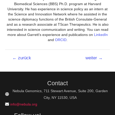
Biomedical Sciences (BBS) Ph.D. program at Harvard
University. He has experience in science policy as an intern at
the Science and Innovation Network where he assisted in the
science diplomacy functions of the British Consulate-General
and as a research associate at TScan Therapeutics. He is also
interested in science communication and writing. You can read
more about Garrett's experience and publications on
LinkedIn
and
ORCID
.
Beitrags-
←
zurück
weiter
→
Navigation
Contact
Nebula Genomics, 711 Stewart Avenue, Suite 200, Garden
City, NY 11530, USA
info@nebula.org