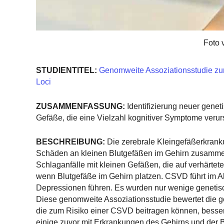
Foto 
STUDIENTITEL:
Genomweite Assoziationsstudie zur 
Loci
ZUSAMMENFASSUNG:
Identifizierung neuer gene
Gefäße, die eine Vielzahl kognitiver Symptome veru
BESCHREIBUNG:
Die zerebrale Kleingefäßerkrank
Schäden an kleinen Blutgefäßen im Gehirn zusamme
Schlaganfälle mit kleinen Gefäßen, die auf verhärtete
wenn Blutgefäße im Gehirn platzen. CSVD führt im 
Depressionen führen. Es wurden nur wenige genetisc
Diese genomweite Assoziationsstudie bewertet die 
die zum Risiko einer CSVD beitragen können, besse
einige zuvor mit Erkrankungen des Gehirns und der 