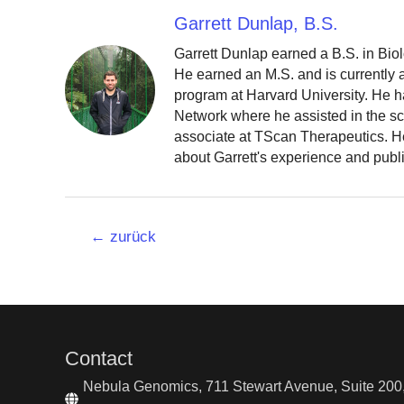
Garrett Dunlap, B.S.
Garrett Dunlap earned a B.S. in Bio
He earned an M.S. and is currently
program at Harvard University. He h
Network where he assisted in the sc
associate at TScan Therapeutics. He
about Garrett's experience and publ
Beitrags-
←
zurück
Navigation
Contact
Nebula Genomics, 711 Stewart Avenue, Suite 200,