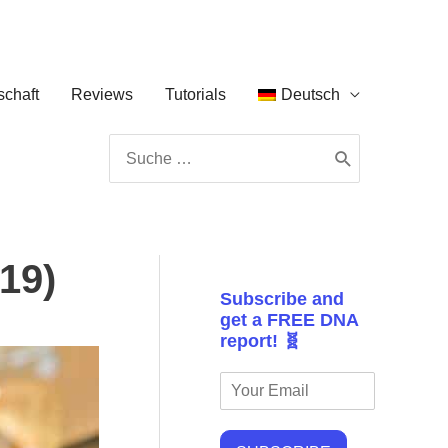
chaft
Reviews
Tutorials
Deutsch
Search
for:
19)
Subscribe and
get a FREE DNA
report! 🧬