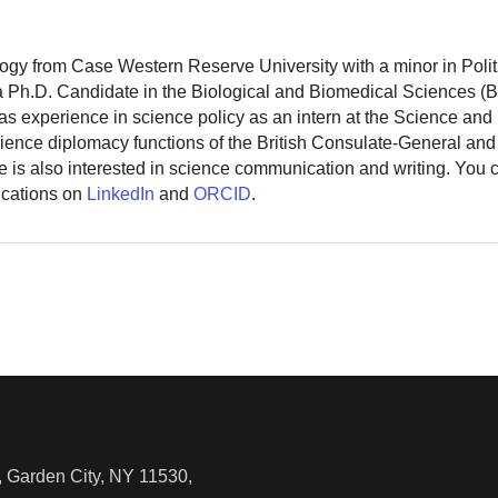
logy from Case Western Reserve University with a minor in Polit
 a Ph.D. Candidate in the Biological and Biomedical Sciences (
as experience in science policy as an intern at the Science and
ience diplomacy functions of the British Consulate-General and
 is also interested in science communication and writing. You
ications on
LinkedIn
and
ORCID
.
 Garden City, NY 11530,