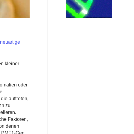
neuartige
n kleiner
nomalien oder
he
die auftreten,
nn zu
elieren.
che Faktoren,
von denen
as PMF1-Gen