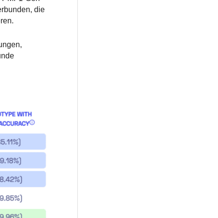
erbunden, die
ren.
kungen,
unde