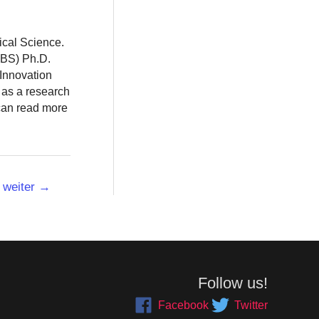
ical Science.
BBS) Ph.D.
 Innovation
 as a research
 can read more
weiter
→
Follow us!
Facebook
Twitter