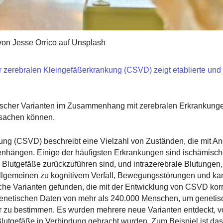
von Jesse Orrico auf Unsplash
zerebralen Kleingefäßerkrankung (CSVD) zeigt etablierte und 
tischer Varianten im Zusammenhang mit zerebralen Erkrankunge
rsachen können.
ung (CSVD) beschreibt eine Vielzahl von Zuständen, die mit A
nhängen. Einige der häufigsten Erkrankungen sind ischämisc
 Blutgefäße zurückzuführen sind, und intrazerebrale Blutungen, 
Allgemeinen zu kognitivem Verfall, Bewegungsstörungen und ka
he Varianten gefunden, die mit der Entwicklung von CSVD korr
genetischen Daten von mehr als 240.000 Menschen, um genetis
r zu bestimmen. Es wurden mehrere neue Varianten entdeckt, 
Blutgefäße in Verbindung gebracht wurden. Zum Beispiel ist d