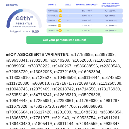
mlOY-ASSOZIIERTE VARIANTEN:
rs17758695, rs2887399,
rs59633341, rs381500, rs1849209, rs1052053, rs11082396,
rs6089050, rs78378222, rs9400267, rs536088596, rs2280548,
rs72698720, rs13062095, rs73721669, rs16982394,
rs118035610, rs7129527, rs10456506, rs56116444, rs3743503,
rs111725880, rs609018, rs7271671, rs72899729, rs113250338,
rs10048745, rs2979469, rs62618742, rs4714550, rs73176930,
rs35355140, rs34778241, rs12695310, rs35979828,
rs10849448, rs17255991, rs2293661, rs11769630, rs4981287,
rs11679328, rs758275723, rs9844706, rs568868093,
rs79966604, rs36117426, rs291699, rs116483731, rs36084354,
rs13063578, rs7781977, rs621940, rs199525754, rs74911261,
rs186430430, rs1805419, rs3811444, rs74845559, rs9939347,