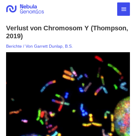
Zum
Haup
Inhalt
springen
Verlust von Chromosom Y (Thompson,
2019)
Berichte
/ Von
Garrett Dunlap, B.S.