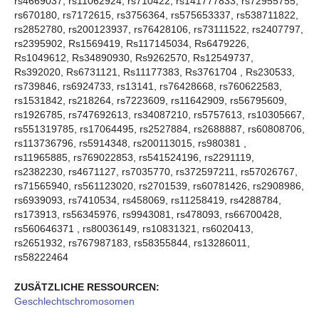
rs4669037, rs11062924, rs710422, rs141777833, rs72955755,
rs670180, rs7172615, rs3756364, rs575653337, rs538711822,
rs2852780, rs200123937, rs76428106, rs73111522, rs2407797,
rs2395902, Rs1569419, Rs117145034, Rs6479226,
Rs1049612, Rs34890930, Rs9262570, Rs12549737,
Rs392020, Rs6731121, Rs11177383, Rs3761704 , Rs230533,
rs739846, rs6924733, rs13141, rs76428668, rs760622583,
rs1531842, rs218264, rs7223609, rs11642909, rs56795609,
rs1926785, rs747692613, rs34087210, rs5757613, rs10305667,
rs551319785, rs17064495, rs2527884, rs2688887, rs60808706,
rs113736796, rs5914348, rs200113015, rs980381 ,
rs11965885, rs769022853, rs541524196, rs2291119,
rs2382230, rs4671127, rs7035770, rs372597211, rs57026767,
rs71565940, rs561123020, rs2701539, rs60781426, rs2908986,
rs6939093, rs7410534, rs458069, rs11258419, rs4288784,
rs173913, rs56345976, rs9943081, rs478093, rs66700428,
rs560646371 , rs80036149, rs10831321, rs6020413,
rs2651932, rs767987183, rs58355844, rs13286011,
rs58222464
ZUSÄTZLICHE RESSOURCEN:
Geschlechtschromosomen