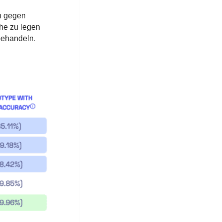
n gegen
che zu legen
behandeln.