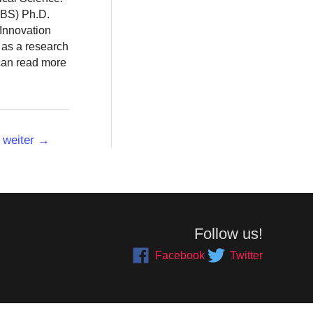
BBS) Ph.D.
 Innovation
 as a research
 can read more
weiter
→
Follow us!
Facebook
Twitter