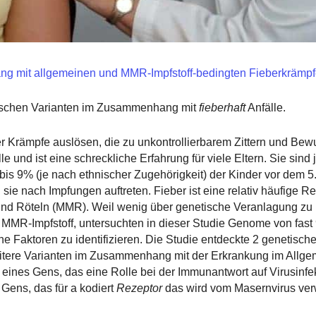
g mit allgemeinen und MMR-Impfstoff-bedingten Fieberkrämp
tischen Varianten im Zusammenhang mit
fieberhaft
Anfälle.
 Krämpfe auslösen, die zu unkontrollierbarem Zittern und Bewu
le und ist eine schreckliche Erfahrung für viele Eltern. Sie sind 
bis 9% (je nach ethnischer Zugehörigkeit) der Kinder vor dem 5
ie nach Impfungen auftreten. Fieber ist eine relativ häufige Re
nd Röteln (MMR). Weil wenig über genetische Veranlagung zu 
 MMR-Impfstoff, untersuchten in dieser Studie Genome von fast
Faktoren zu identifizieren. Die Studie entdeckte 2 genetische
itere Varianten im Zusammenhang mit der Erkrankung im Allge
e eines Gens, das eine Rolle bei der Immunantwort auf Virusinfek
Gens, das für a kodiert
Rezeptor
das wird vom Masernvirus ver