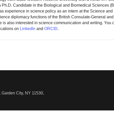
 a Ph.D. Candidate in the Biological and Biomedical Sciences (
as experience in science policy as an intern at the Science and
ience diplomacy functions of the British Consulate-General and
 is also interested in science communication and writing. You
ications on
LinkedIn
and
ORCID
.
 Garden City, NY 11530,