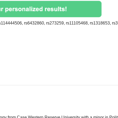
s114444506, rs6432860, rs273259, rs11105468, rs1318653, rs
logy from Case Western Reserve University with a minor in Polit