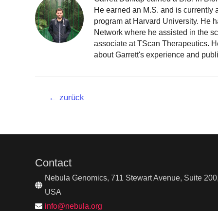
He earned an M.S. and is currently
program at Harvard University. He h
Network where he assisted in the sc
associate at TScan Therapeutics. He
about Garrett's experience and publ
Beitrags-
←
zurück
Navigation
Contact
Nebula Genomics, 711 Stewart Avenue, Suite 200,
USA
info@nebula.org