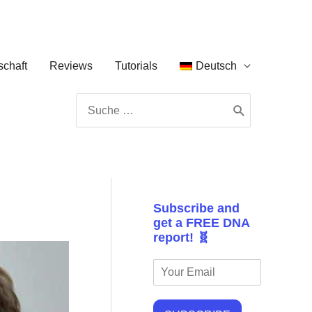
chaft
Reviews
Tutorials
Deutsch
Search
for:
Subscribe and
get a FREE DNA
report! 🧬