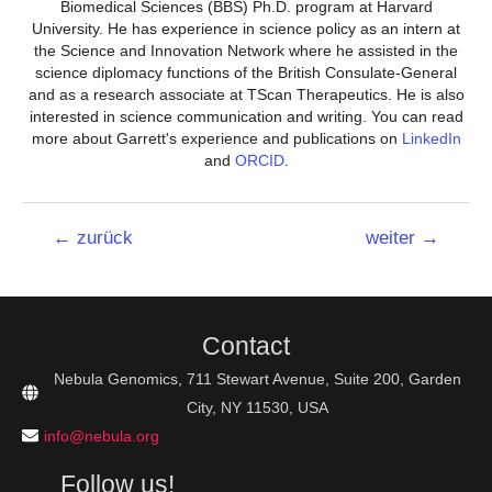
Biomedical Sciences (BBS) Ph.D. program at Harvard
University. He has experience in science policy as an intern at
the Science and Innovation Network where he assisted in the
science diplomacy functions of the British Consulate-General
and as a research associate at TScan Therapeutics. He is also
interested in science communication and writing. You can read
more about Garrett's experience and publications on
LinkedIn
and
ORCID
.
Beitrags-
←
zurück
weiter
→
Navigation
Contact
Nebula Genomics, 711 Stewart Avenue, Suite 200, Garden
City, NY 11530, USA
info@nebula.org
Follow us!