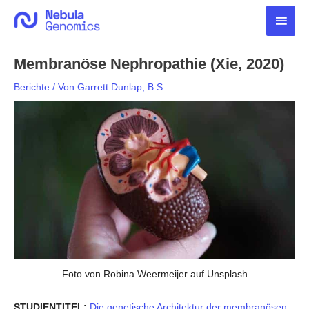
Zum
Haup
Inhalt
springen
Membranöse Nephropathie (Xie, 2020)
Berichte
/ Von
Garrett Dunlap, B.S.
Foto von Robina Weermeijer auf Unsplash
STUDIENTITEL:
Die genetische Architektur der membranösen