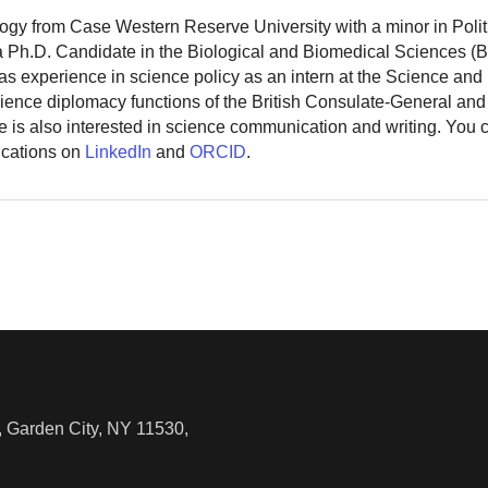
logy from Case Western Reserve University with a minor in Polit
 a Ph.D. Candidate in the Biological and Biomedical Sciences (
as experience in science policy as an intern at the Science and
ience diplomacy functions of the British Consulate-General and
 is also interested in science communication and writing. You
ications on
LinkedIn
and
ORCID
.
 Garden City, NY 11530,