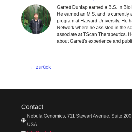
Garrett Dunlap earned a B.S. in Bio
He earned an M.S. and is currently
program at Harvard University. He h
Network where he assisted in the sc
associate at TScan Therapeutics. He
about Garrett's experience and publ
Beitrags-
←
zurück
Navigation
Contact
Nebula Genomics, 711 Stewart Avenue, Suite 200,
USA