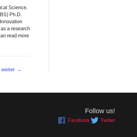
ical Science.
BBS) Ph.D.
 Innovation
 as a research
 can read more
weiter
→
Follow us!
Facebook
Twitter