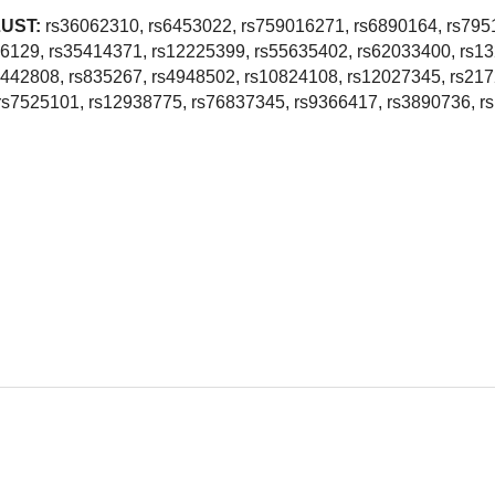
UST:
rs36062310, rs6453022, rs759016271, rs6890164, rs795
66129, rs35414371, rs12225399, rs55635402, rs62033400, rs1
4442808, rs835267, rs4948502, rs10824108, rs12027345, rs217
rs7525101, rs12938775, rs76837345, rs9366417, rs3890736, r