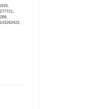
1935,
3277721,
289,
s143282422,