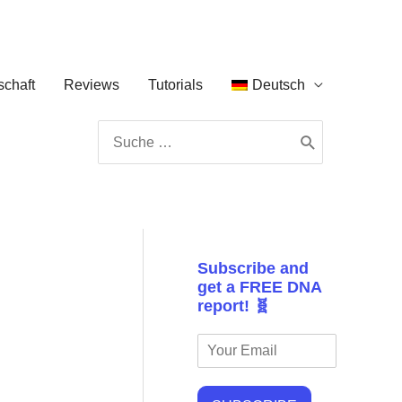
chaft
Reviews
Tutorials
Deutsch
Search
for:
Subscribe and
get a FREE DNA
report! 🧬