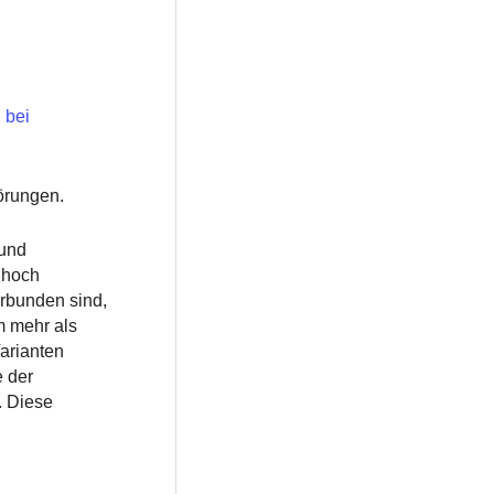
 bei
örungen.
 und
 hoch
erbunden sind,
m mehr als
arianten
e der
. Diese