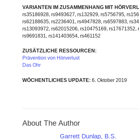
VARIANTEN IM ZUSAMMENHANG MIT HÖRVERL
rs35186928, rs9493627, rs132929, rs5756795, rs15
rs62188635, rs2236401, rs4947828, rs6597883, rs3
rs13093972, rs62015206, rs10475169, rs17671352, 
rs9691831, rs141403654, rs461152
ZUSÄTZLICHE RESSOURCEN:
Prävention von Hörverlust
Das Ohr
WÖCHENTLICHES UPDATE:
6. Oktober 2019
About The Author
Garrett Dunlap, B.S.