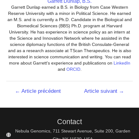
Garrett Dunlap, B.S.
Garrett Dunlap earned a B.S. in Biology from Case Western
Reserve University with a minor in Political Science. He earned
an M.S. and is currently a Ph.D. Candidate in the Biological and
Biomedical Sciences (BBS) Ph.D. program at Harvard
University. He has experience in science policy as an intern at
the Science and Innovation Network where he assisted in the
science diplomacy functions of the British Consulate-General
and as a research associate at TScan Therapeutics. He is also
interested in science communication and writing. You can read
more about Garrett's experience and publications on
LinkedIn
and
ORCID
.
Navigation
←
Article précédent
Article suivant
→
de
l’article
Contact
Nebula Genomics, 711 Stewart Avenue, Suite 200, Garden
City, NY 11530, USA