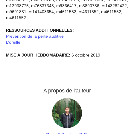
rs12938775, rs76837345, rs9366417, rs3890736, rs143282422,
rs9691831, rs141403654, rs4611552, rs4611552, rs4611552,
rs4611552
RESSOURCES ADDITIONNELLES:
Prévention de la perte auditive
L’oreille
MISE À JOUR HEBDOMADAIRE:
6 octobre 2019
A propos de l'auteur