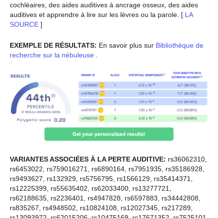
cochléaires, des aides auditives à ancrage osseux, des aides
auditives et apprendre à lire sur les lèvres ou la parole. [
LA
SOURCE
]
EXEMPLE DE RÉSULTATS:
En savoir plus sur
Bibliothèque de
recherche sur la nébuleuse
.
VARIANTES ASSOCIÉES À LA PERTE AUDITIVE:
rs36062310,
rs6453022, rs759016271, rs6890164, rs7951935, rs35186928,
rs9493627, rs132929, rs5756795, rs1566129, rs35414371,
rs12225399, rs55635402, rs62033400, rs13277721,
rs62188635, rs2236401, rs4947828, rs6597883, rs34442808,
rs835267, rs4948502, rs10824108, rs12027345, rs217289,
rs13093972, rs62015206, rs10475169, rs17671352, rs7525101,