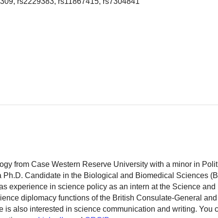
3309, rs2229383, rs11867415, rs7304841
logy from Case Western Reserve University with a minor in Polit
 a Ph.D. Candidate in the Biological and Biomedical Sciences (
as experience in science policy as an intern at the Science and
ience diplomacy functions of the British Consulate-General and
 is also interested in science communication and writing. You