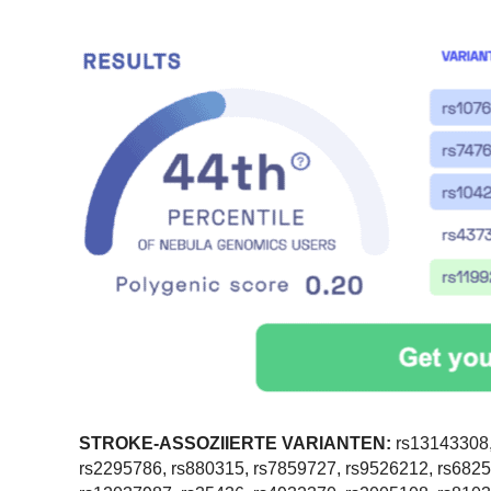
STROKE-ASSOZIIERTE VARIANTEN:
rs13143308,
rs2295786, rs880315, rs7859727, rs9526212, rs6825