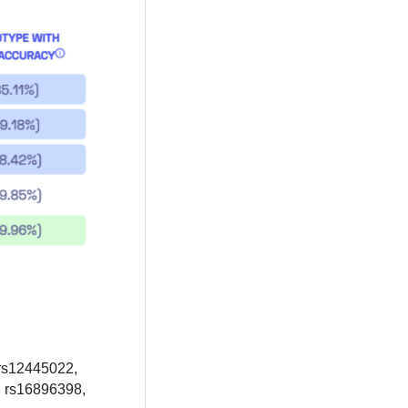
rs12445022,
, rs16896398,