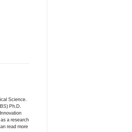
ical Science.
BBS) Ph.D.
 Innovation
 as a research
 can read more