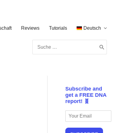
chaft
Reviews
Tutorials
Deutsch
Search
for:
Subscribe and
get a FREE DNA
report! 🧬