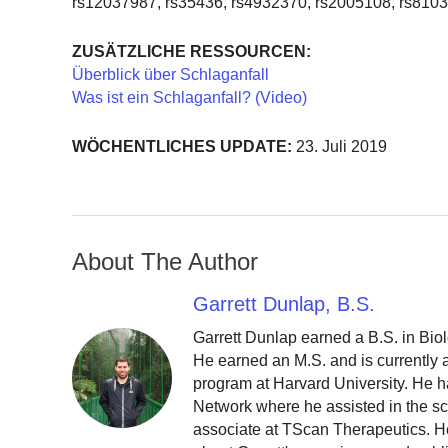
rs12037987, rs35436, rs4932370, rs2005108, rs810
ZUSÄTZLICHE RESSOURCEN:
Überblick über Schlaganfall
Was ist ein Schlaganfall? (Video)
WÖCHENTLICHES UPDATE:
23. Juli 2019
About The Author
Garrett Dunlap, B.S.
Garrett Dunlap earned a B.S. in Bio
He earned an M.S. and is currently
program at Harvard University. He h
Network where he assisted in the sc
associate at TScan Therapeutics. He