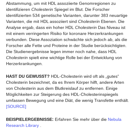
Abstammung, um mit HDL assoziierte Genomregionen zu
identifizieren
Cholesterin
Spiegel im Blut. Die Forscher
identifizierten 534 genetische Varianten, darunter 383 neuartige
Varianten, die mit HDL assoziiert sind
Cholesterin
Ebenen. Die
Analyse ergab, dass ein hoher HDL
Cholesterin
Das Niveau ist
mit einem verringerten Risiko für koronare Herzerkrankungen
verbunden. Diese Assoziation schwächte sich jedoch ab, als die
Forscher alle Fette und Proteine in der Studie berücksichtigten.
Die Studienergebnisse legen immer noch nahe, dass HDL
Cholesterin
spielt eine wichtige Rolle bei der Entwicklung von
Herzerkrankungen.
HAST DU GEWUSST?
HDL-Cholesterin wird oft als „gutes“
Cholesterin bezeichnet, da es Ihrem Körper hilft, andere Arten
von Cholesterin aus dem Blutkreislauf zu entfernen. Einige
Möglichkeiten zur Steigerung des HDL-Cholesterinspiegels
umfassen Bewegung und eine Diät, die wenig Transfette enthält.
[SOURCE]
BEISPIELERGEBNISSE:
Erfahren Sie mehr über die
Nebula
Research Library
.