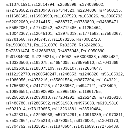
rs113761591, rs12814794, rs2585398, rs374039502,
rs72729582, rs2910949, rs67344323, rs2204886, rs74500135,
rs11688682, rs16969990, rs11687520, rs1663626, rs13066793,
rs62092069, rs13144151, rs838777, rs3733890, rs34695471,
rs55652051, rs17740942, rs28712486, rs11254464,
rs13042367, rs12045101, rs12975319, rs1771582, rs7583067,
rs2781668, rs73457437, rs11878235, Rs73082723,
Rs150300171, Rs12516070, Rs32578, Rs62428831,
Rs72801474, Rs12686780, Rs4875043, Rs10950390,
Rs61884030, Rs22 98214, rs15052, rs68006638, rs9884482,
rs13323506, rs183078, rs4654395, rs78595810, rs17041868,
rs61926301, rs185073199, rs7036107, rs72654647,
rs112192770, rs200540247, rs248653, rs1240820, rs56105022,
rs1086056, rs4078216, rs55801554, rs9877304, rs11043221,
rs17566828, rs2417125, rs11883967, rs4947121, rs738409,
rs10896581, rs183906992, rs2965169, rs11961755,
rs62565259, rs2098918, rs77234291, rs1252425, rs77916918,
rs7488780, rs72805692, rs2551980, rs4976033, rs61919816,
rs6021914, rs73179655, rs113261881, rs28510484,
rs74328314, rs12998038, rs57074291, rs10916239, rs1970811,
rs75032664, rs7725218, rs6790951, rs8126001, rs13041173,
rs3794752, rs1818917, rs11878604, rs1431659, rs72755439,