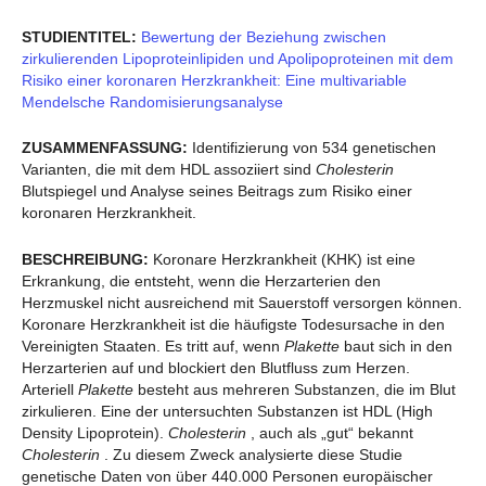
STUDIENTITEL:
Bewertung der Beziehung zwischen
zirkulierenden Lipoproteinlipiden und Apolipoproteinen mit dem
Risiko einer koronaren Herzkrankheit: Eine multivariable
Mendelsche Randomisierungsanalyse
ZUSAMMENFASSUNG:
Identifizierung von 534 genetischen
Varianten, die mit dem HDL assoziiert sind
Cholesterin
Blutspiegel und Analyse seines Beitrags zum Risiko einer
koronaren Herzkrankheit.
BESCHREIBUNG:
Koronare Herzkrankheit (KHK) ist eine
Erkrankung, die entsteht, wenn die Herzarterien den
Herzmuskel nicht ausreichend mit Sauerstoff versorgen können.
Koronare Herzkrankheit ist die häufigste Todesursache in den
Vereinigten Staaten. Es tritt auf, wenn
Plakette
baut sich in den
Herzarterien auf und blockiert den Blutfluss zum Herzen.
Arteriell
Plakette
besteht aus mehreren Substanzen, die im Blut
zirkulieren. Eine der untersuchten Substanzen ist HDL (High
Density Lipoprotein).
Cholesterin
, auch als „gut“ bekannt
Cholesterin
. Zu diesem Zweck analysierte diese Studie
genetische Daten von über 440.000 Personen europäischer