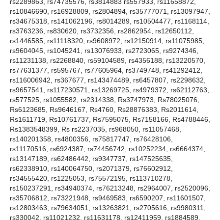
rs2289863, rs74735576, rs3814883 rs557933, rs11658872,
rs10846690, rs16928809, rs2804894, rs35777071, rs13097947,
rs34675318, rs141062196, rs8014289, rs10504477, rs1168114,
rs3763236, rs830620, rs3732356, rs2862954, rs12650112,
rs1446585, rs11118320, rs9608972, rs12150914, rs11075985,
rs9604045, rs1045241, rs13076933, rs2723065, rs9274346,
rs11231138, rs2268840, rs59104589, rs4356188, rs13220570,
rs77631377, rs595767, rs77605964, rs3749748, rs41292412,
rs116006942, rs367677, rs143474489, rs6457807, rs2298632,
rs9657541, rs117230571, rs13269725, rs4979372, rs62112763,
rs577525, rs1055582, rs2314338, Rs3747973, Rs78025076,
Rs6123685, Rs9646167, Rs4760, Rs28876383, Rs2011614,
Rs1611719, Rs10761737, Rs7595075, Rs7158166, Rs4788446,
Rs1383548399, Rs rs2237035, rs968050, rs11057468,
rs140201358, rs4800356, rs75817747, rs76428106,
rs11170516, rs6924387, rs74456742, rs10252234, rs6664374,
rs13147189, rs62486442, rs9347737, rs147525635,
rs62338910, rs140064750, rs2071379, rs76602912,
rs34555420, rs1225053, rs75572195, rs113710278,
rs150237291, rs34940374, rs76213248, rs2964007, rs2520096,
rs35706812, rs73221948, rs9469583, rs6590207, rs11601507,
rs12803463, rs79634051, rs13263821, rs2705616, rs9980311,
rs330042, rs11021232, rs11631178, rs12411959, rs1884589,