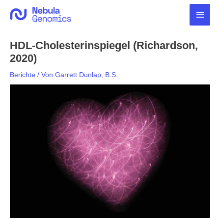
Zum
Haup
Inhalt
springen
HDL-Cholesterinspiegel (Richardson,
2020)
Berichte
/ Von
Garrett Dunlap, B.S.