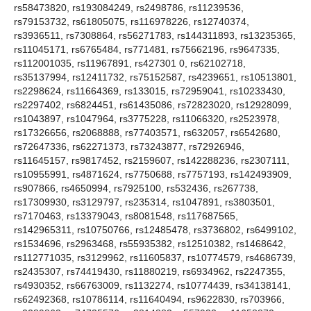
rs58473820, rs193084249, rs2498786, rs11239536,
rs79153732, rs61805075, rs116978226, rs12740374,
rs3936511, rs7308864, rs56271783, rs144311893, rs13235365,
rs11045171, rs6765484, rs771481, rs75662196, rs9647335,
rs112001035, rs11967891, rs427301 0, rs62102718,
rs35137994, rs12411732, rs75152587, rs4239651, rs10513801,
rs2298624, rs11664369, rs133015, rs72959041, rs10233430,
rs2297402, rs6824451, rs61435086, rs72823020, rs12928099,
rs1043897, rs1047964, rs3775228, rs11066320, rs2523978,
rs17326656, rs2068888, rs77403571, rs632057, rs6542680,
rs72647336, rs62271373, rs73243877, rs72926946,
rs11645157, rs9817452, rs2159607, rs142288236, rs2307111,
rs10955991, rs4871624, rs7750688, rs7757193, rs142493909,
rs907866, rs4650994, rs7925100, rs532436, rs267738,
rs17309930, rs3129797, rs235314, rs1047891, rs3803501,
rs7170463, rs13379043, rs8081548, rs117687565,
rs142965311, rs10750766, rs12485478, rs3736802, rs6499102,
rs1534696, rs2963468, rs55935382, rs12510382, rs1468642,
rs112771035, rs3129962, rs11605837, rs10774579, rs4686739,
rs2435307, rs74419430, rs11880219, rs6934962, rs2247355,
rs4930352, rs66763009, rs1132274, rs10774439, rs34138141,
rs62492368, rs10786114, rs11640494, rs9622830, rs703966,