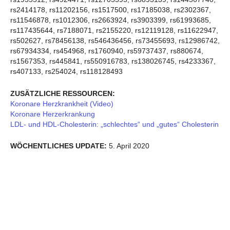
rs2414178, rs11202156, rs1517500, rs17185038, rs2302367,
rs11546878, rs1012306, rs2663924, rs3903399, rs61993685,
rs117435644, rs7188071, rs2155220, rs12119128, rs11622947,
rs502627, rs78456138, rs546436456, rs73455693, rs12986742,
rs67934334, rs454968, rs1760940, rs59737437, rs880674,
rs1567353, rs445841, rs550916783, rs138026745, rs4233367,
rs407133, rs254024, rs118128493
ZUSÄTZLICHE RESSOURCEN:
Koronare Herzkrankheit (Video)
Koronare Herzerkrankung
LDL- und HDL-Cholesterin: „schlechtes“ und „gutes“ Cholesterin
WÖCHENTLICHES UPDATE:
5. April 2020