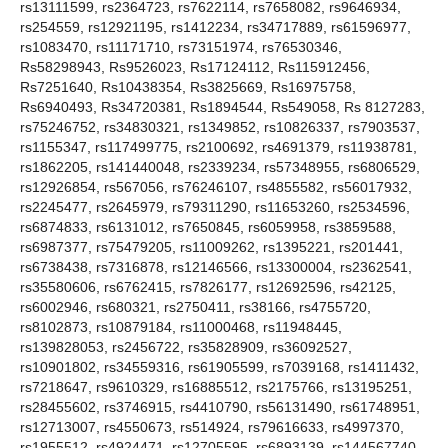
rs13111599, rs2364723, rs7622114, rs7658082, rs9646934,
rs254559, rs12921195, rs1412234, rs34717889, rs61596977,
rs1083470, rs11171710, rs73151974, rs76530346,
Rs58298943, Rs9526023, Rs17124112, Rs115912456,
Rs7251640, Rs10438354, Rs3825669, Rs16975758,
Rs6940493, Rs34720381, Rs1894544, Rs549058, Rs 8127283,
rs75246752, rs34830321, rs1349852, rs10826337, rs7903537,
rs1155347, rs117499775, rs2100692, rs4691379, rs11938781,
rs1862205, rs141440048, rs2339234, rs57348955, rs6806529,
rs12926854, rs567056, rs76246107, rs4855582, rs56017932,
rs2245477, rs2645979, rs79311290, rs11653260, rs2534596,
rs6874833, rs6131012, rs7650845, rs6059958, rs3859588,
rs6987377, rs75479205, rs11009262, rs1395221, rs201441,
rs6738438, rs7316878, rs12146566, rs13300004, rs2362541,
rs35580606, rs6762415, rs7826177, rs12692596, rs42125,
rs6002946, rs680321, rs2750411, rs38166, rs4755720,
rs8102873, rs10879184, rs11000468, rs11948445,
rs139828053, rs2456722, rs35828909, rs36092527,
rs10901802, rs34559316, rs61905599, rs7039168, rs1411432,
rs7218647, rs9610329, rs16885512, rs2175766, rs13195251,
rs28455602, rs3746915, rs4410790, rs56131490, rs61748951,
rs12713007, rs4550673, rs514924, rs79616633, rs4997370,
rs1955512, rs4924471, rs12705595, rs6893139, rs144567740,