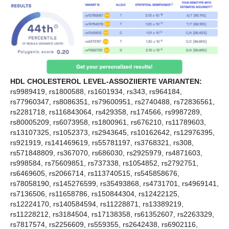
HDL CHOLESTEROL LEVEL-ASSOZIIERTE VARIANTEN:
rs9989419, rs1800588, rs1601934, rs343, rs964184,
rs77960347, rs8086351, rs79600951, rs2740488, rs72836561,
rs2281718, rs116843064, rs429358, rs174566, rs9987289,
rs80005209, rs6073958, rs1800961, rs676210, rs11789603,
rs13107325, rs1052373, rs2943645, rs10162642, rs12976395,
rs921919, rs141469619, rs55781197, rs3768321, rs308,
rs571848809, rs367070, rs686030, rs2925979, rs4871603,
rs998584, rs75609851, rs737338, rs1054852, rs2792751,
rs6469605, rs2066714, rs113740515, rs545858676,
rs78058190, rs145276599, rs35493868, rs4731701, rs4969141,
rs7136506, rs11658786, rs150844304, rs12422125,
rs12224170, rs140584594, rs11228871, rs13389219,
rs11228212, rs3184504, rs17138358, rs61352607, rs2263329,
rs7817574, rs2256609, rs559355, rs2642438, rs6902116,