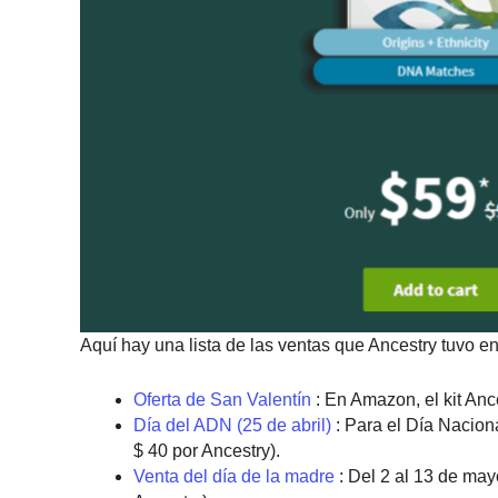
Aquí hay una lista de las ventas que Ancestry tuvo e
Oferta de San Valentín
: En Amazon, el kit Anc
Día del ADN (25 de abril)
: Para el Día Naciona
$ 40 por Ancestry).
Venta del día de la madre
: Del 2 al 13 de may