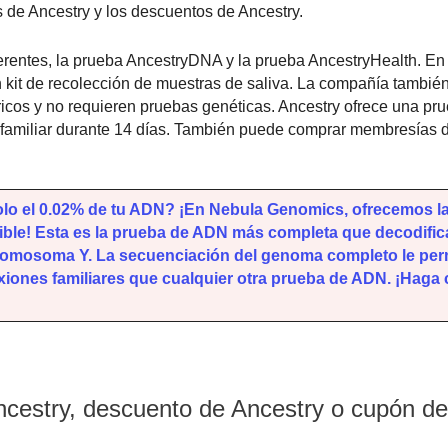
 de Ancestry y los descuentos de Ancestry.
erentes, la prueba AncestryDNA y la prueba AncestryHealth. E
 kit de recolección de muestras de saliva. La compañía también
icos y no requieren pruebas genéticas. Ancestry ofrece una pru
al familiar durante 14 días. También puede comprar membresías 
olo el 0.02% de tu ADN? ¡En Nebula Genomics, ofrecemos l
le! Esta es la prueba de ADN más completa que decodific
romosoma Y. La secuenciación del genoma completo le perm
ones familiares que cualquier otra prueba de ADN. ¡Haga c
ncestry, descuento de Ancestry o cupón de