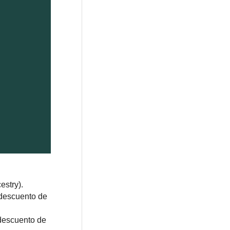
estry).
(descuento de
 descuento de