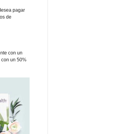
 desea pagar
tos de
ente con un
a con un 50%