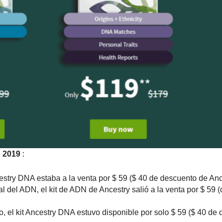
n
2019
:
estry DNA estaba a la venta por $ 59 ($ 40 de descuento de Anc
l del ADN, el kit de ADN de Ancestry salió a la venta por $ 59 
o, el kit Ancestry DNA estuvo disponible por solo $ 59 ($ 40 de