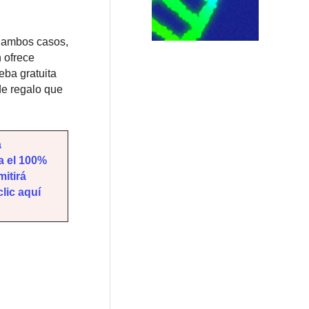
n ambos casos,
 ofrece
eba gratuita
de regalo que
a
a el 100%
itirá
lic aquí