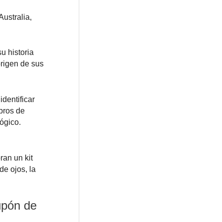
ustralia,
u historia
origen de sus
dentificar
bros de
ógico.
ran un kit
de ojos, la
upón de