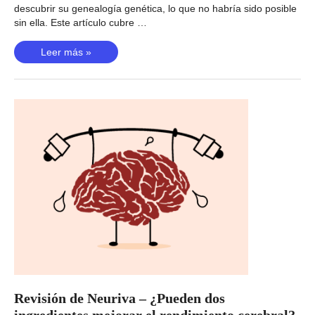
descubrir su genealogía genética, lo que no habría sido posible
sin ella. Este artículo cubre …
¿Cómo
Leer más »
se
usa
una
prueba
de
ADN
Y
para
rastrear
su
linaje
paterno?
Revisión de Neuriva – ¿Pueden dos
ingredientes mejorar el rendimiento cerebral?