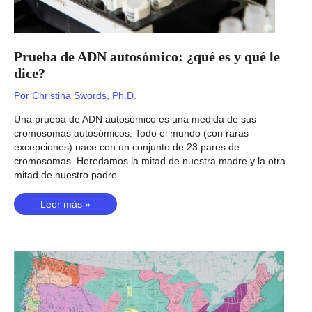
Prueba de ADN autosómico: ¿qué es y qué le
dice?
Por
Christina Swords, Ph.D.
Una prueba de ADN autosómico es una medida de sus
cromosomas autosómicos. Todo el mundo (con raras
excepciones) nace con un conjunto de 23 pares de
cromosomas. Heredamos la mitad de nuestra madre y la otra
mitad de nuestro padre. …
Prueba
Leer más »
de
ADN
autosómico:
¿qué
es
y
qué