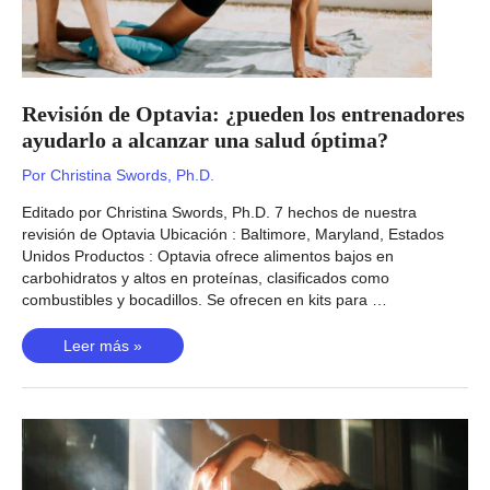
Revisión de Optavia: ¿pueden los entrenadores
ayudarlo a alcanzar una salud óptima?
Por
Christina Swords, Ph.D.
Editado por Christina Swords, Ph.D. 7 hechos de nuestra
revisión de Optavia Ubicación : Baltimore, Maryland, Estados
Unidos Productos : Optavia ofrece alimentos bajos en
carbohidratos y altos en proteínas, clasificados como
combustibles y bocadillos. Se ofrecen en kits para …
Revisión
Leer más »
de
Optavia:
¿pueden
los
entrenadores
ayudarlo