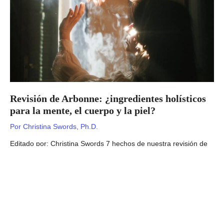
a
alcanzar
una
salud
óptima?
Revisión de Arbonne: ¿ingredientes holísticos
para la mente, el cuerpo y la piel?
Por
Christina Swords, Ph.D.
Editado por: Christina Swords 7 hechos de nuestra revisión de
Arbonne Ubicación : Irvine, California Productos : Arbonne
ofrece un enfoque holístico para tratar la mente, el cuerpo y la
piel con productos que brindan una mejor salud general y …
Revisión
Leer más »
de
Arbonne: