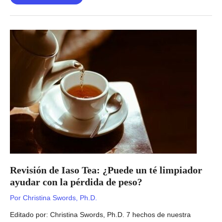
futuro
da
medicina
genômica
Revisión de Iaso Tea: ¿Puede un té limpiador
ayudar con la pérdida de peso?
Por
Christina Swords, Ph.D.
Editado por: Christina Swords, Ph.D. 7 hechos de nuestra