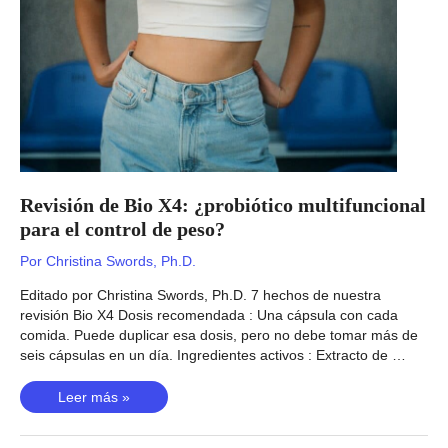
una
bebida?
Revisión de Bio X4: ¿probiótico multifuncional
para el control de peso?
Por
Christina Swords, Ph.D.
Editado por Christina Swords, Ph.D. 7 hechos de nuestra
revisión Bio X4 Dosis recomendada : Una cápsula con cada
comida. Puede duplicar esa dosis, pero no debe tomar más de
seis cápsulas en un día. Ingredientes activos : Extracto de …
Revisión
Leer más »
de
Bio