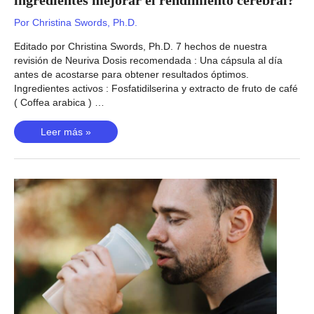
Por
Christina Swords, Ph.D.
Editado por Christina Swords, Ph.D. 7 hechos de nuestra
revisión de Neuriva Dosis recomendada : Una cápsula al día
antes de acostarse para obtener resultados óptimos.
Ingredientes activos : Fosfatidilserina y extracto de fruto de café
( Coffea arabica ) …
Revisión
Leer más »
de
Neuriva
–
¿Pueden
dos
ingredientes
mejorar
el
rendimiento
cerebral?