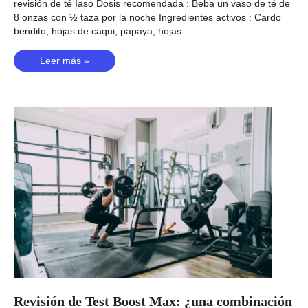
revisión de té Iaso Dosis recomendada : Beba un vaso de té de
8 onzas con ½ taza por la noche Ingredientes activos : Cardo
bendito, hojas de caqui, papaya, hojas …
Revisión
Leer más »
de
Iaso
Tea:
¿Puede
un
té
limpiador
ayudar
con
la
pérdida
de
peso?
Revisión de Test Boost Max: ¿una combinación