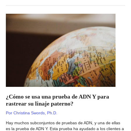
ADN
de
los
nativos
americanos:
¿qué
te
puede
decir?
¿Cómo se usa una prueba de ADN Y para
rastrear su linaje paterno?
Por
Christina Swords, Ph.D.
Hay muchos subconjuntos de pruebas de ADN, y una de ellas
es la prueba de ADN Y. Esta prueba ha ayudado a los clientes a