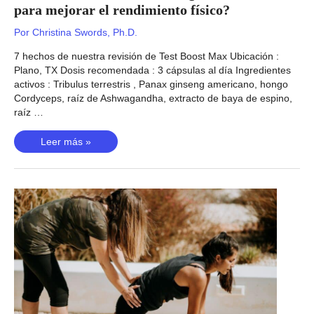
para mejorar el rendimiento físico?
Por
Christina Swords, Ph.D.
7 hechos de nuestra revisión de Test Boost Max Ubicación :
Plano, TX Dosis recomendada : 3 cápsulas al día Ingredientes
activos : Tribulus terrestris , Panax ginseng americano, hongo
Cordyceps, raíz de Ashwagandha, extracto de baya de espino,
raíz …
Revisión
Leer más »
de
Test
Boost
Max:
¿una
combinación
para
mejorar
el
rendimiento
físico?