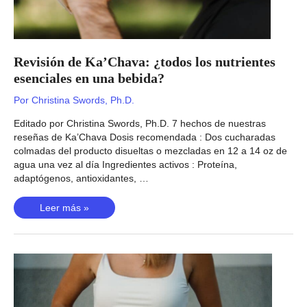
Revisión de Ka’Chava: ¿todos los nutrientes
esenciales en una bebida?
Por
Christina Swords, Ph.D.
Editado por Christina Swords, Ph.D. 7 hechos de nuestras
reseñas de Ka’Chava Dosis recomendada : Dos cucharadas
colmadas del producto disueltas o mezcladas en 12 a 14 oz de
agua una vez al día Ingredientes activos : Proteína,
adaptógenos, antioxidantes, …
Revisión
Leer más »
de
Ka’Chava:
¿todos
los
nutrientes
esenciales
en