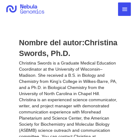
Ir
Men
al
contenido
princ
Nombre del autor:Christina
Swords, Ph.D.
Christina Swords is a Graduate Medical Education
Coordinator at the University of Wisconsin–
Madison. She received a B.S. in Biology and
Chemistry from King’s College in Wilkes-Barre, PA,
and a Ph.D. in Biological Chemistry from the
University of North Carolina in Chapel Hill.
Christina is an experienced science communicator,
writer, and project manager with demonstrated
communication experience with Morehead
Planetarium and Science Center, the American
Society for Biochemistry and Molecular Biology
(ASBMB) science outreach and communication
committee. You can contact Christina at