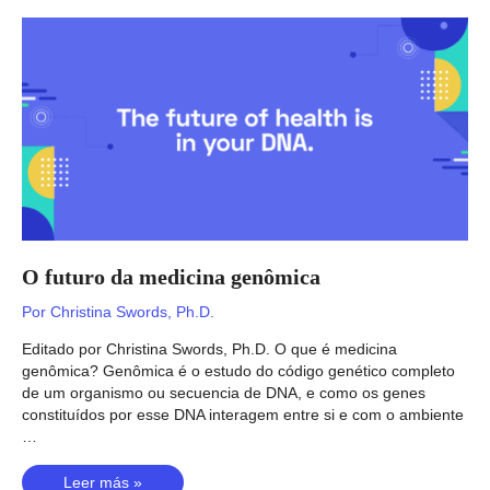
X4:
¿probiótico
multifuncional
para
el
control
de
peso?
O futuro da medicina genômica
Por
Christina Swords, Ph.D.
Editado por Christina Swords, Ph.D. O que é medicina
genômica? Genômica é o estudo do código genético completo
de um organismo ou secuencia de DNA, e como os genes
constituídos por esse DNA interagem entre si e com o ambiente
…
O
Leer más »