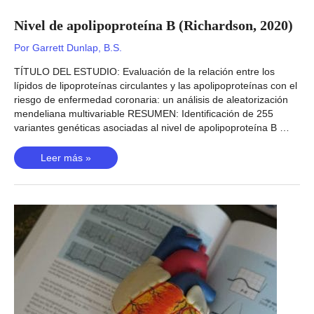
Nivel de apolipoproteína B (Richardson, 2020)
Por
Garrett Dunlap, B.S.
TÍTULO DEL ESTUDIO: Evaluación de la relación entre los
lípidos de lipoproteínas circulantes y las apolipoproteínas con el
riesgo de enfermedad coronaria: un análisis de aleatorización
mendeliana multivariable RESUMEN: Identificación de 255
variantes genéticas asociadas al nivel de apolipoproteína B …
Nivel
Leer más »
de
apolipoproteína
B
(Richardson,
2020)