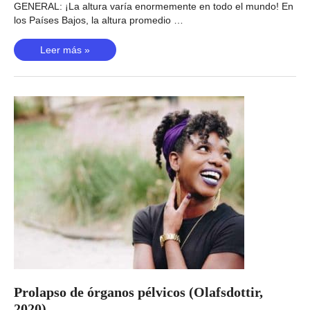
GENERAL: ¡La altura varía enormemente en todo el mundo! En
los Países Bajos, la altura promedio …
Estatura
Leer más »
baja
familiar
(Lin,
2020)
Prolapso de órganos pélvicos (Olafsdottir,
2020)