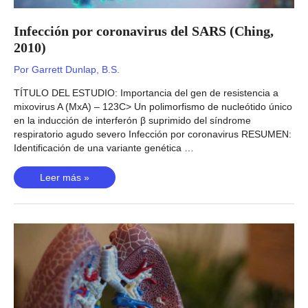
Infección por coronavirus del SARS (Ching,
2010)
Por
Garrett Dunlap, B.S.
TÍTULO DEL ESTUDIO: Importancia del gen de resistencia a
mixovirus A (MxA) – 123C> Un polimorfismo de nucleótido único
en la inducción de interferón β suprimido del síndrome
respiratorio agudo severo Infección por coronavirus RESUMEN:
Identificación de una variante genética …
Infección
Leer más »
por
coronavirus
del
SARS
(Ching,
2010)