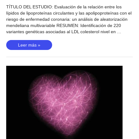
TÍTULO DEL ESTUDIO: Evaluación de la relación entre los
lípidos de lipoproteínas circulantes y las apolipoproteínas con el
riesgo de enfermedad coronaria: un análisis de aleatorización
mendeliana multivariable RESUMEN: Identificación de 220
variantes genéticas asociadas al LDL colesterol nivel en …
Nivel
Leer más »
de
colesterol
LDL
(Richardson,
2020)