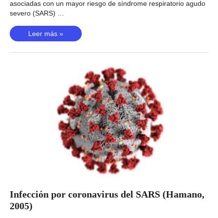
asociadas con un mayor riesgo de síndrome respiratorio agudo
severo (SARS) …
Infección
Leer más »
por
coronavirus
del
SARS
(Tu,
2015)
Infección por coronavirus del SARS (Hamano,
2005)