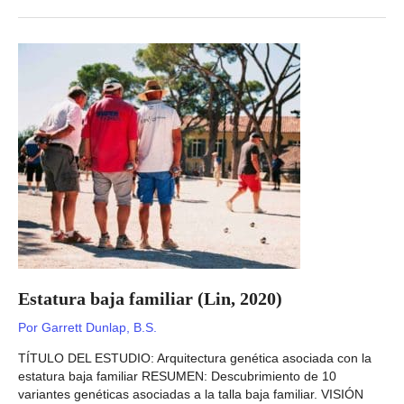
de
la
corteza
cerebral
(Grasby,
2020)
Estatura baja familiar (Lin, 2020)
Por
Garrett Dunlap, B.S.
TÍTULO DEL ESTUDIO: Arquitectura genética asociada con la
estatura baja familiar RESUMEN: Descubrimiento de 10
variantes genéticas asociadas a la talla baja familiar. VISIÓN