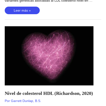
variantes genéticas asociadas al LDL colesterol nivel en …
Nivel
Leer más »
de
colesterol
LDL
(Richardson,
2020)
Nivel de colesterol HDL (Richardson, 2020)
Por
Garrett Dunlap, B.S.