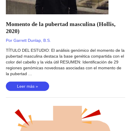
Momento de la pubertad masculina (Hollis,
2020)
Por
Garrett Dunlap, B.S.
TÍTULO DEL ESTUDIO: El análisis genómico del momento de la
pubertad masculina destaca la base genética compartida con el
color del cabello y la vida útil RESUMEN: Identificación de 29
regiones genómicas novedosas asociadas con el momento de
la pubertad …
Momento
Leer más »
de
la
pubertad
masculina
(Hollis,
2020)