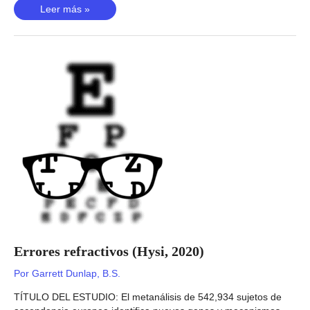
Dolor
Leer más »
de
cuello
u
hombro
(Meng,
2020)
Errores refractivos (Hysi, 2020)
Por
Garrett Dunlap, B.S.
TÍTULO DEL ESTUDIO: El metanálisis de 542,934 sujetos de