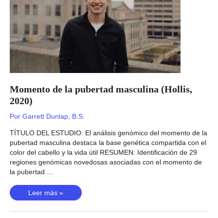
Momento de la pubertad masculina (Hollis,
2020)
Por
Garrett Dunlap, B.S.
TÍTULO DEL ESTUDIO: El análisis genómico del momento de la
pubertad masculina destaca la base genética compartida con el
color del cabello y la vida útil RESUMEN: Identificación de 29
regiones genómicas novedosas asociadas con el momento de
la pubertad …
Momento
Leer más »
de
la