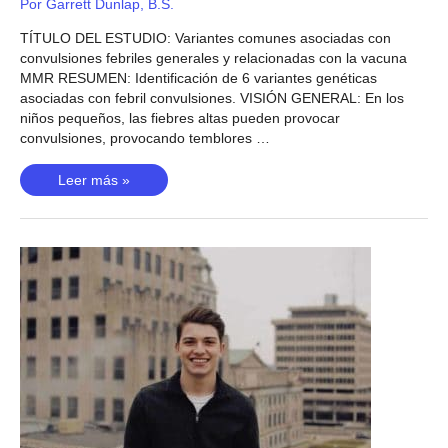
Por
Garrett Dunlap, B.S.
TÍTULO DEL ESTUDIO: Variantes comunes asociadas con
convulsiones febriles generales y relacionadas con la vacuna
MMR RESUMEN: Identificación de 6 variantes genéticas
asociadas con febril convulsiones. VISIÓN GENERAL: En los
niños pequeños, las fiebres altas pueden provocar
convulsiones, provocando temblores …
Convulsiones
Leer más »
febriles
(Feenstra,
2014)