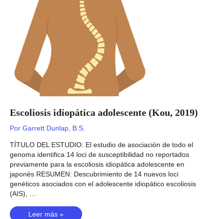
Escoliosis idiopática adolescente (Kou, 2019)
Por
Garrett Dunlap, B.S.
TÍTULO DEL ESTUDIO: El estudio de asociación de todo el
genoma identifica 14 loci de susceptibilidad no reportados
previamente para la escoliosis idiopática adolescente en
japonés RESUMEN: Descubrimiento de 14 nuevos loci
genéticos asociados con el adolescente idiopático escoliosis
(AIS), …
Escoliosis
Leer más »