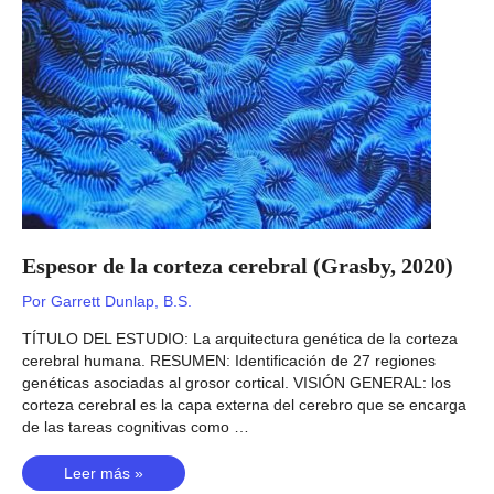
2020)
Espesor de la corteza cerebral (Grasby, 2020)
Por
Garrett Dunlap, B.S.
TÍTULO DEL ESTUDIO: La arquitectura genética de la corteza
cerebral humana. RESUMEN: Identificación de 27 regiones
genéticas asociadas al grosor cortical. VISIÓN GENERAL: los
corteza cerebral es la capa externa del cerebro que se encarga
de las tareas cognitivas como …
Espesor
Leer más »