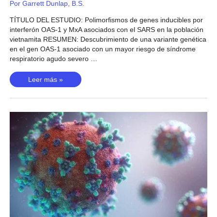
Por
Garrett Dunlap, B.S.
TÍTULO DEL ESTUDIO: Polimorfismos de genes inducibles por
interferón OAS-1 y MxA asociados con el SARS en la población
vietnamita RESUMEN: Descubrimiento de una variante genética
en el gen OAS-1 asociado con un mayor riesgo de síndrome
respiratorio agudo severo …
Infección
Leer más »
por
coronavirus
del
SARS
(Hamano,
2005)