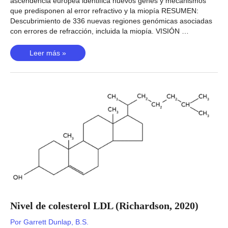
ascendencia europea identifica nuevos genes y mecanismos
que predisponen al error refractivo y la miopía RESUMEN:
Descubrimiento de 336 nuevas regiones genómicas asociadas
con errores de refracción, incluida la miopía. VISIÓN …
Errores
Leer más »
refractivos
(Hysi,
2020)
Nivel de colesterol LDL (Richardson, 2020)
Por
Garrett Dunlap, B.S.