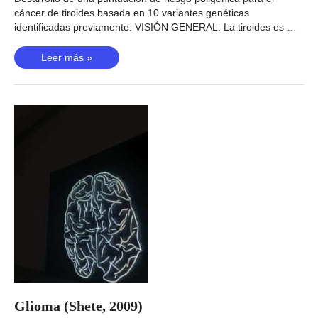
cáncer de tiroides basada en 10 variantes genéticas
identificadas previamente. VISIÓN GENERAL: La tiroides es …
Cáncer
Leer más »
de
tiroides
(Liyanarachchi,
2020)
Glioma (Shete, 2009)