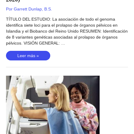
Por
Garrett Dunlap, B.S.
TÍTULO DEL ESTUDIO: La asociación de todo el genoma
identifica siete loci para el prolapso de órganos pélvicos en
Islandia y el Biobanco del Reino Unido RESUMEN: Identificación
de 8 variantes genéticas asociadas al prolapso de órganos
pélvicos. VISIÓN GENERAL: …
Prolapso
Leer más »
de
órganos
pélvicos
(Olafsdottir,
2020)