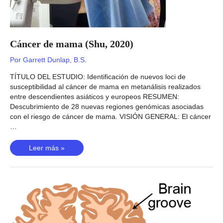
Cáncer de mama (Shu, 2020)
Por
Garrett Dunlap, B.S.
TÍTULO DEL ESTUDIO: Identificación de nuevos loci de
susceptibilidad al cáncer de mama en metanálisis realizados
entre descendientes asiáticos y europeos RESUMEN:
Descubrimiento de 28 nuevas regiones genómicas asociadas
con el riesgo de cáncer de mama. VISIÓN GENERAL: El cáncer
…
Cáncer
Leer más »
de
mama
(Shu,
2020)