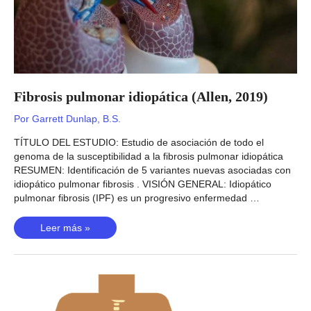
Fibrosis pulmonar idiopática (Allen, 2019)
Por
Garrett Dunlap, B.S.
TÍTULO DEL ESTUDIO: Estudio de asociación de todo el
genoma de la susceptibilidad a la fibrosis pulmonar idiopática
RESUMEN: Identificación de 5 variantes nuevas asociadas con
idiopático pulmonar fibrosis . VISIÓN GENERAL: Idiopático
pulmonar fibrosis (IPF) es un progresivo enfermedad …
Fibrosis
Leer más »
pulmonar
idiopática
(Allen,
2019)