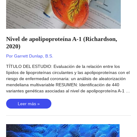
Nivel de apolipoproteína A-1 (Richardson,
2020)
Por
Garrett Dunlap, B.S.
TÍTULO DEL ESTUDIO: Evaluación de la relación entre los
lípidos de lipoproteínas circulantes y las apolipoproteínas con el
riesgo de enfermedad coronaria: un análisis de aleatorización
mendeliana multivariable RESUMEN: Identificación de 440
variantes genéticas asociadas al nivel de apolipoproteína A-1 …
Nivel
Leer más »
de
apolipoproteína
A-
1
(Richardson,