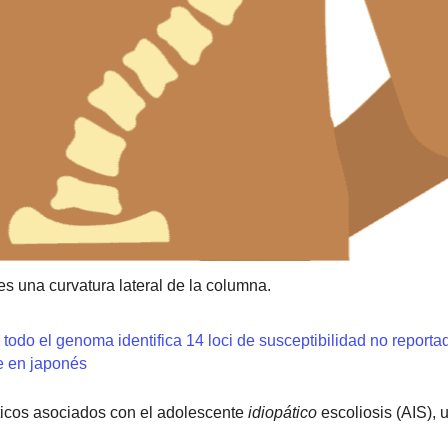
es una curvatura lateral de la columna.
todo el genoma identifica 14 loci de susceptibilidad no reporta
te en japonés
icos asociados con el adolescente
idiopático
escoliosis (AIS), 