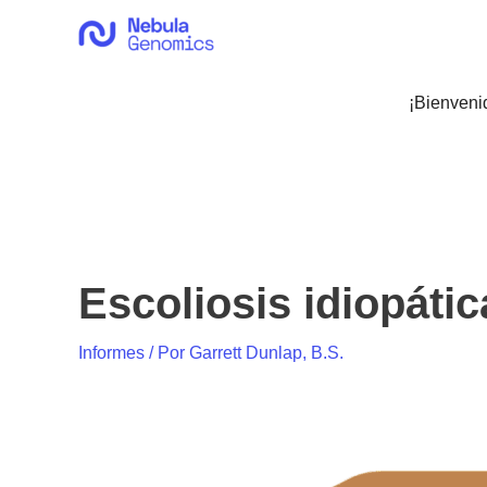
Ir
al
contenido
¡Bienveni
Escoliosis idiopáti
Informes
/ Por
Garrett Dunlap, B.S.