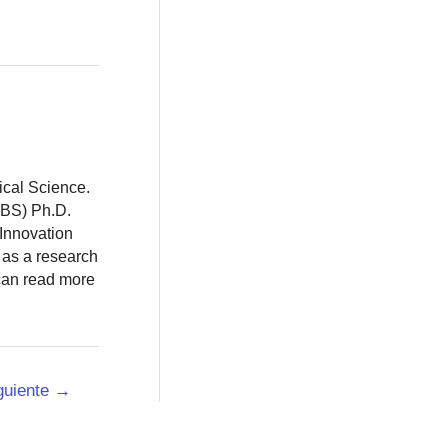
ical Science.
BBS) Ph.D.
 Innovation
 as a research
 can read more
guiente
→