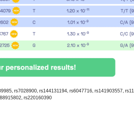
89985, rs7028900, rs144131194, rs6047716, rs141903557, rs1
s188915802, rs220160390