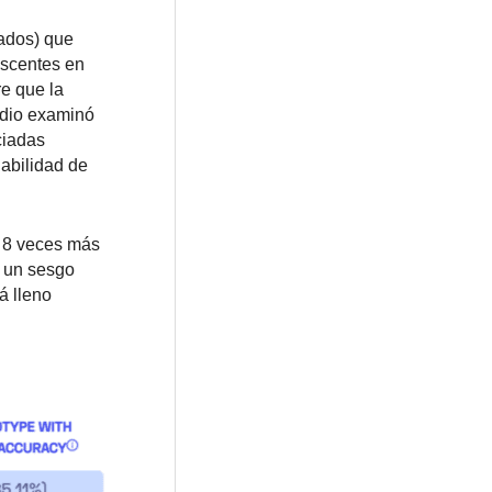
rados) que
escentes en
re que la
tudio examinó
ciadas
dabilidad de
n 8 veces más
e un sesgo
á lleno