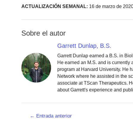
ACTUALIZACIÓN SEMANAL:
16 de marzo de 202
Sobre el autor
Garrett Dunlap, B.S.
Garrett Dunlap earned a B.S. in Bio
He earned an M.S. and is currently
program at Harvard University. He h
Network where he assisted in the sc
associate at TScan Therapeutics. He
about Garrett's experience and publ
Navegación
←
Entrada anterior
de
entradas