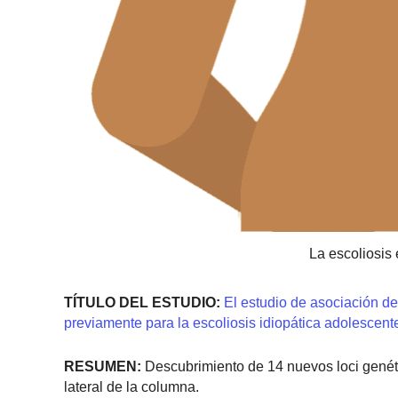
La escoliosis 
TÍTULO DEL ESTUDIO:
El estudio de asociación de 
previamente para la escoliosis idiopática adolescen
RESUMEN:
Descubrimiento de 14 nuevos loci genét
lateral de la columna.