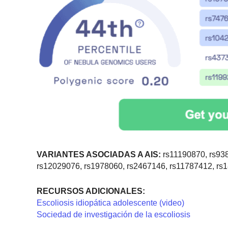
VARIANTES ASOCIADAS A AIS:
rs11190870, rs93
rs12029076, rs1978060, rs2467146, rs11787412, r
RECURSOS ADICIONALES:
Escoliosis idiopática adolescente (video)
Sociedad de investigación de la escoliosis