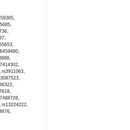
159365,
35685,
736,
37,
65653,
s6459480,
8888,
17414302,
, rs3911063,
s3087523,
86322,
7618,
17488728,
, rs13224222,
4876,