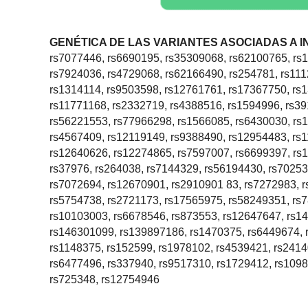
GENÉTICA DE LAS VARIANTES ASOCIADAS A 
rs7077446, rs6690195, rs35309068, rs62100765, rs
rs7924036, rs4729068, rs62166490, rs254781, rs11
rs1314114, rs9503598, rs12761761, rs17367750, rs1
rs11771168, rs2332719, rs4388516, rs1594996, rs3
rs56221553, rs77966298, rs1566085, rs6430030, rs
rs4567409, rs12119149, rs9388490, rs12954483, rs
rs12640626, rs12274865, rs7597007, rs6699397, rs
rs37976, rs264038, rs7144329, rs56194430, rs70253
rs7072694, rs12670901, rs2910901 83, rs7272983, 
rs5754738, rs2721173, rs17565975, rs58249351, rs
rs10103003, rs6678546, rs873553, rs12647647, rs1
rs146301099, rs139897186, rs1470375, rs6449674, 
rs1148375, rs152599, rs1978102, rs4539421, rs2414
rs6477496, rs337940, rs9517310, rs1729412, rs109
rs725348, rs12754946