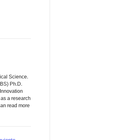
ical Science.
BBS) Ph.D.
 Innovation
 as a research
 can read more