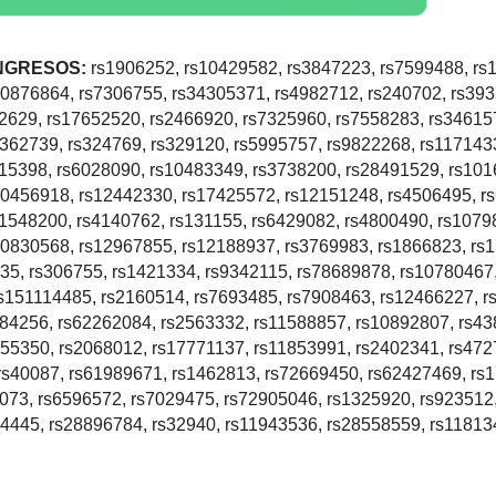
INGRESOS:
rs1906252, rs10429582, rs3847223, rs7599488, rs
10876864, rs7306755, rs34305371, rs4982712, rs240702, rs39
12629, rs17652520, rs2466920, rs7325960, rs7558283, rs34615
362739, rs324769, rs329120, rs5995757, rs9822268, rs117143
915398, rs6028090, rs10483349, rs3738200, rs28491529, rs101
10456918, rs12442330, rs17425572, rs12151248, rs4506495, r
11548200, rs4140762, rs131155, rs6429082, rs4800490, rs1079
10830568, rs12967855, rs12188937, rs3769983, rs1866823, rs
35, rs306755, rs1421334, rs9342115, rs78689878, rs10780467
rs151114485, rs2160514, rs7693485, rs7908463, rs12466227, r
784256, rs62262084, rs2563332, rs11588857, rs10892807, rs43
455350, rs2068012, rs17771137, rs11853991, rs2402341, rs472
rs40087, rs61989671, rs1462813, rs72669450, rs62427469, rs
073, rs6596572, rs7029475, rs72905046, rs1325920, rs923512
84445, rs28896784, rs32940, rs11943536, rs28558559, rs11813