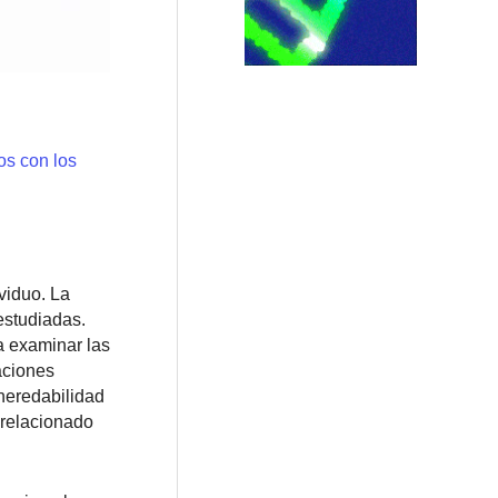
os con los
viduo. La
estudiadas.
a examinar las
aciones
heredabilidad
 relacionado