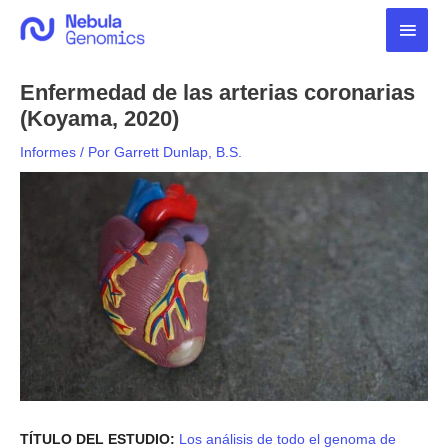
Ir
Men
al
contenido
princ
Enfermedad de las arterias coronarias
(Koyama, 2020)
Informes
/ Por
Garrett Dunlap, B.S.
TÍTULO DEL ESTUDIO:
Los análisis de todo el genoma de