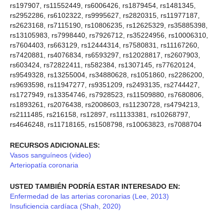
rs197907, rs11552449, rs6006426, rs1879454, rs1481345,
rs2952286, rs6102322, rs9995627, rs2820315, rs11977187,
rs2623168, rs7115190, rs10806235, rs12625329, rs35885398,
rs13105983, rs7998440, rs7926712, rs35224956, rs10006310,
rs7604403, rs663129, rs12444314, rs7580831, rs11167260,
rs7420881, rs4076834, rs6593297, rs12028817, rs2607903,
rs603424, rs72822411, rs582384, rs1307145, rs77620124,
rs9549328, rs13255004, rs34880628, rs1051860, rs2286200,
rs9693598, rs11947277, rs9351209, rs2493135, rs2744427,
rs1727949, rs13354746, rs7928523, rs11509880, rs7680806,
rs1893261, rs2076438, rs2008603, rs11230728, rs4794213,
rs2111485, rs216158, rs12897, rs11133381, rs10268797,
rs4646248, rs11718165, rs1508798, rs10063823, rs7088704
RECURSOS ADICIONALES:
Vasos sanguíneos (video)
Arteriopatía coronaria
USTED TAMBIÉN PODRÍA ESTAR INTERESADO EN:
Enfermedad de las arterias coronarias (Lee, 2013)
Insuficiencia cardíaca (Shah, 2020)