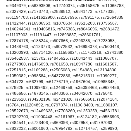
rs9349379, rs56393506, rs12740374, rs35158675, rs11065783,
rs2327429, rs7173743, rs2839812, rs6841473, rs7177338,
rs61194703, rs141622900, rs2107595, rs7591175, rs72664335,
rs1412444, rs16986953, rs1870634, rs9515203, rs3796587,
rs140244541, rs10406816, rs745386, rs8046696, rs2681472,
rs11107903, rs11191447, rs12893887, rs28601761,
rs72874178, rs185244, rs507666, rs2296285, rs17228058,
rs10488763, rs1133773, rs8072532, rs16998073, rs7500448,
rs13200993, rs55714120, rs11556924, rs11752218, rs3741380,
rs35462537, rs13702, rs4845625, rs10841443, rs11066707,
rs7277800, rs1476098, rs781658, rs10947786, rs11601507,
rs7251815, rs1169288, rs2505083, rs1154988, rs13134800,
rs1050382, rs998584, rs34372836, rs56215311, rs7090277,
rs604723, rs662799, rs61776719, rs1967604, rs10985348,
rs378825, rs11099493, rs12469758, rs35093463, rs9624456,
rs7485656, rs4678145, rs948386, rs34042070, rs175040,
rs7229520, rs34232196, rs2421028, rs7566501, rs2074164,
rs6704, rs11204892, rs10797374, rs1196 8400, rs11080107,
rs28522673, rs12469628, rs7703260, rs1250259, rs4561781,
rs73392700, rs11000448, rs2161967, rs8124182, rs9556903,
rs7484541, rs4723406, rs869396, rs302953, rs61797063,
rs2832232, rs6001960, rs76954792, rs12714757, rs259990,