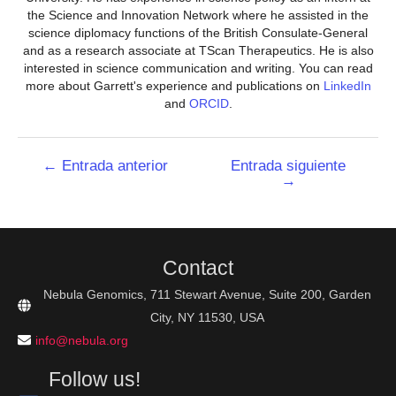
the Science and Innovation Network where he assisted in the
science diplomacy functions of the British Consulate-General
and as a research associate at TScan Therapeutics. He is also
interested in science communication and writing. You can read
more about Garrett's experience and publications on
LinkedIn
and
ORCID
.
Navegación
←
Entrada anterior
Entrada siguiente
→
de
entradas
Contact
Nebula Genomics, 711 Stewart Avenue, Suite 200, Garden
City, NY 11530, USA
info@nebula.org
Follow us!