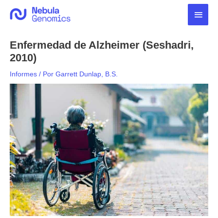
Ir
Men
al
contenido
princ
Enfermedad de Alzheimer (Seshadri,
2010)
Informes
/ Por
Garrett Dunlap, B.S.