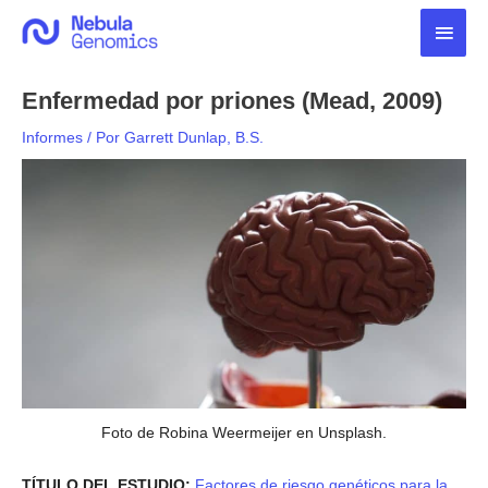
Ir
Men
al
contenido
princ
Enfermedad por priones (Mead, 2009)
Informes
/ Por
Garrett Dunlap, B.S.
Foto de Robina Weermeijer en Unsplash.
TÍTULO DEL ESTUDIO:
Factores de riesgo genéticos para la