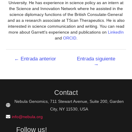
University. He has experience in science policy as an intern at
the Science and Innovation Network where he assisted in the
science diplomacy functions of the British Consulate-General
and as a research associate at TScan Therapeutics. He is also
interested in science communication and writing. You can read
more about Garrett's experience and publications on
LinkedIn
and
ORCID
.
Navegación
←
Entrada anterior
Entrada siguiente
→
de
entradas
Contact
Nebula Genomics, 711 Stewart Avenue, Suite 200, Garden
City, NY 11530, USA
info@nebula.org
Follow us!