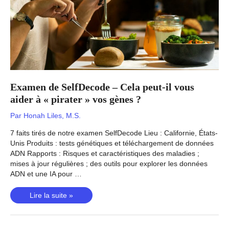
analyse
simplifiée
?
Examen de SelfDecode – Cela peut-il vous
aider à « pirater » vos gènes ?
Par
Honah Liles, M.S.
7 faits tirés de notre examen SelfDecode Lieu : Californie, États-
Unis Produits : tests génétiques et téléchargement de données
ADN Rapports : Risques et caractéristiques des maladies ;
mises à jour régulières ; des outils pour explorer les données
ADN et une IA pour …
Examen
Lire la suite »
de
SelfDecode
–