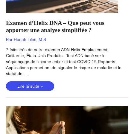
Examen d’Helix DNA – Que peut vous
apporter une analyse simplifiée ?
Par
Honah Liles, M.S.
7 faits tirés de notre examen ADN Helix Emplacement :
Californie, États-Unis Produits : Test ADN basé sur le
séquençage de l’exome entier et test COVID-19 Rapports :
Applications permettant de signaler le risque de maladie et le
statut de …
Examen
Lire la suite »
d’Helix
DNA
–
Que
peut
vous
apporter
une