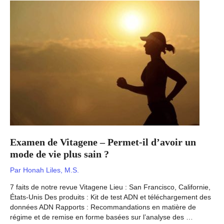
Cela
peut-
il
vous
aider
à
« pirater »
vos
gènes
?
Examen de Vitagene – Permet-il d’avoir un
mode de vie plus sain ?
Par
Honah Liles, M.S.
7 faits de notre revue Vitagene Lieu : San Francisco, Californie,
États-Unis Des produits : Kit de test ADN et téléchargement des
données ADN Rapports : Recommandations en matière de
régime et de remise en forme basées sur l’analyse des …