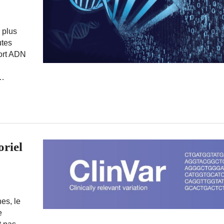
 plus
utes
ort ADN
 …
oriel
es, le
e