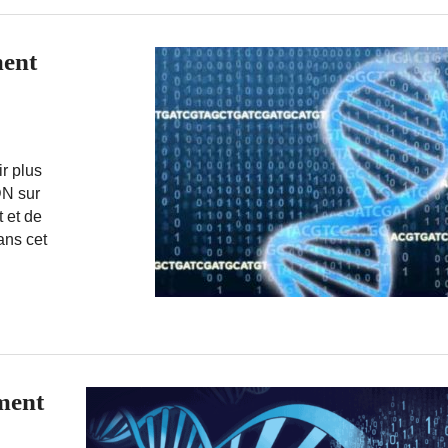
ment
r plus
N sur
 et de
ans cet
ment