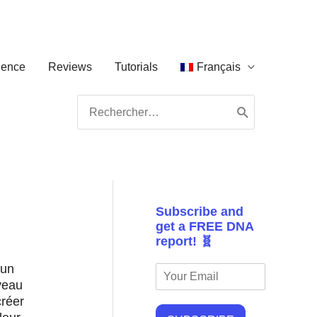
ience
Reviews
Tutorials
Français
Search
for:
Subscribe and
get a FREE DNA
report! 🧬
 un
veau
créer