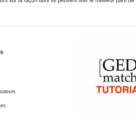
urs sur la façon dont ils peuvent tirer le meilleur parti de 
es
isateurs
es.