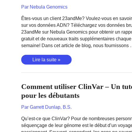
Par
Nebula Genomics
Êtes-vous un client 23andMe? Voulez-vous en savoir
sur vos données ADN? Téléchargez vos données br
23andMe sur Nebula Genomics pour obtenir un rapp
gratuit et de nouveaux traits supplémentaires chaque
semaine! Dans cet article de blog, nous fournissons
Connexion
Lire la suite »
23andMe
et
téléchargement
Comment utiliser ClinVar – Un tut
des
données
pour les débutants
ADN
brutes
Par
Garrett Dunlap, B.S.
Qu’est-ce que ClinVar? Pour de nombreuses personn
séquençage de leur génome est le début d’un voyag