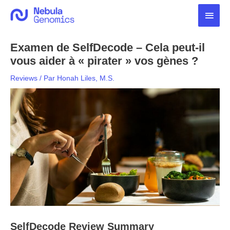
Aller
Men
au
contenu
princ
Examen de SelfDecode – Cela peut-il
vous aider à « pirater » vos gènes ?
Reviews
/ Par
Honah Liles, M.S.
SelfDecode Review Summary