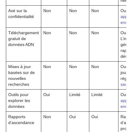
nébul
Axé sur la
Non
Non
Non
Oui (
confidentialité
appre
encor
Téléchargement
Non
Non
Non
Oui.
gratuit de
L’impu
données ADN
génèr
rappo
dével
Mises à jour
Non
Non
Non
Oui, 
basées sur de
jour
nouvelles
réguli
recherches
savoir
Outils pour
Oui
Limité
Limité
Oui (
explorer les
appre
données
encor
Rapports
Non
Oui
Oui
Rappo
d’ascendance
d’asc
profo