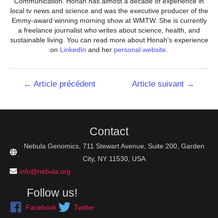
Communication. Honah has almost a decade of experience in
local tv news and science and was the executive producer of the
Emmy-award winning morning show at WMTW. She is currently
a freelance journalist who writes about science, health, and
sustainable living. You can read more about Honah's experience
on
LinkedIn
and her
personal website
.
Navigation
←
Article précédent
Article suivant
→
de
l’article
Contact
Nebula Genomics, 711 Stewart Avenue, Suite 200, Garden
City, NY 11530, USA
info@nebula.org
Follow us!
Facebook
Twitter