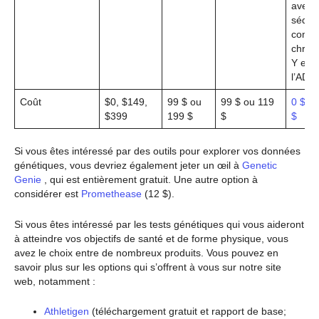
avec
séque
compl
chro
Y et d
l’ADN
Coût
$0, $149,
99 $ ou
99 $ ou 119
0 $, 9
$399
199 $
$
$
Si vous êtes intéressé par des outils pour explorer vos données
génétiques, vous devriez également jeter un œil à
Genetic
Genie
, qui est entièrement gratuit. Une autre option à
considérer est
Promethease
(12 $).
Si vous êtes intéressé par les tests génétiques qui vous aideront
à atteindre vos objectifs de santé et de forme physique, vous
avez le choix entre de nombreux produits. Vous pouvez en
savoir plus sur les options qui s’offrent à vous sur notre site
web, notamment :
Athletigen
(téléchargement gratuit et rapport de base;