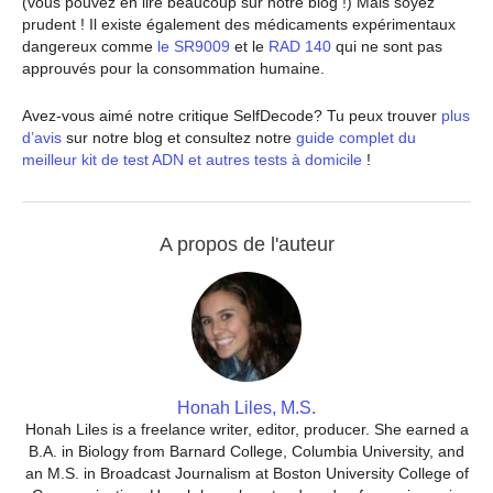
(vous pouvez en lire beaucoup sur notre blog !) Mais soyez
prudent ! Il existe également des médicaments expérimentaux
dangereux comme
le SR9009
et le
RAD 140
qui ne sont pas
approuvés pour la consommation humaine.
Avez-vous aimé notre critique SelfDecode? Tu peux trouver
plus
d’avis
sur notre blog et consultez notre
guide complet du
meilleur kit de test ADN et autres tests à domicile
!
A propos de l'auteur
Honah Liles, M.S.
Honah Liles is a freelance writer, editor, producer. She earned a
B.A. in Biology from Barnard College, Columbia University, and
an M.S. in Broadcast Journalism at Boston University College of