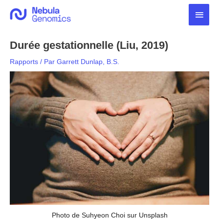
Aller
Men
au
contenu
princ
Durée gestationnelle (Liu, 2019)
Rapports
/ Par
Garrett Dunlap, B.S.
Photo de Suhyeon Choi sur Unsplash