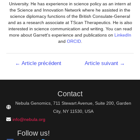
University. He has experience in science policy as an intern at
the Science and Innovation Network where he assisted in the
science diplomacy functions of the British Consulate-General
and as a research associate at TScan Therapeutics. He is also
interested in science communication and writing. You can read
more about Garrett's experience and publications on
LinkedIn
and
ORCID
.
Navigation
←
Article précédent
Article suivant
→
de
l’article
Contact
Nebula Genomics, 711 Stewart Avenue, Suite 200, Garden
City, NY 11530, USA
info@nebula.org
Follow us!