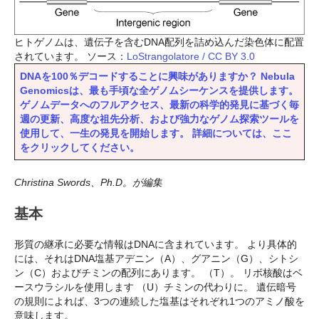
ヒトゲノムは、遺伝子を含むDNA配列を詰め込んだ染色体に配置
されています。 ソース：
LoStrangolatore / CC BY 3.0
DNAを100％デコードすることに興味がありますか？ Nebula
Genomicsは、最も手頃な全ゲノムシーケンスを提供します。
ゲノムデータへのフルアクセス、最新の科学的発見に基づく毎
週の更新、高度な祖先分析、および強力なゲノム探索ツールを
使用して、一生の発見を開始します。 詳細については、ここ
をクリックしてください。
Christina Swords、Ph.D。が編集
基本
形質の継承に必要な情報はDNAに含まれています。 より具体的
には、それはDNA塩基アデニン（A）、グアニン（G）、シトシ
ン（C）およびチミンの配列にあります。 （T）。 リボ核酸はベ
ースウラシルを使用します （U）チミンの代わりに。 遺伝暗号
の規則によれば、3つの連続した塩基はそれぞれ1つのアミノ酸を
意味します。