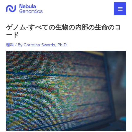
内
メ
容
を
イ
ス
ゲノム-すべての生物の内部の生命のコ
キ
ン
ッ
ード
プ
メ
理科
/ By
Christina Swords, Ph.D.
ニ
ュ
ー