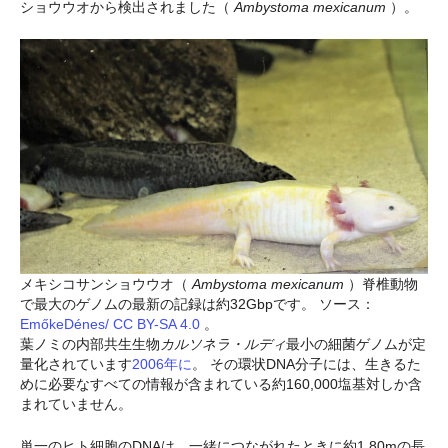
ショウウオから検出されました（
Ambystoma mexicanum
）。
メキシコサンショウウオ（
Ambystoma mexicanum
）脊椎動物
で最大のゲノムの最新の記録は約32Gbpです。 ソース：
EmőkeDénes/ CC BY-SA 4.0
。
葉ノミの内部共生生物
カルソネラ・ルディ
最小の細菌ゲノムが定
量化されています
2006年に
。 その環状DNA分子には、生きるた
めに必要なすべての情報が含まれている約160,000塩基対しか含
まれていません。
単一のヒト細胞のDNAは、一緒につながれたときに約1.80mの長