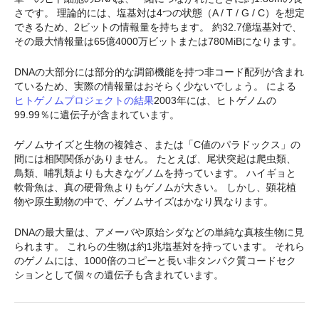
さです。 理論的には、塩基対は4つの状態（A / T / G / C）を想定
できるため、2ビットの情報量を持ちます。 約32.7億塩基対で、
その最大情報量は65億4000万ビットまたは780MiBになります。
DNAの大部分には部分的な調節機能を持つ非コード配列が含まれ
ているため、実際の情報量はおそらく少ないでしょう。 による
ヒトゲノムプロジェクトの結果
2003年には、ヒトゲノムの
99.99％に遺伝子が含まれています。
ゲノムサイズと生物の複雑さ、または「C値のパラドックス」の
間には相関関係がありません。 たとえば、尾状突起は爬虫類、
鳥類、哺乳類よりも大きなゲノムを持っています。 ハイギョと
軟骨魚は、真の硬骨魚よりもゲノムが大きい。 しかし、顕花植
物や原生動物の中で、ゲノムサイズはかなり異なります。
DNAの最大量は、アメーバや原始シダなどの単純な真核生物に見
られます。 これらの生物は約1兆塩基対を持っています。 それら
のゲノムには、1000倍のコピーと長い非タンパク質コードセク
ションとして個々の遺伝子も含まれています。