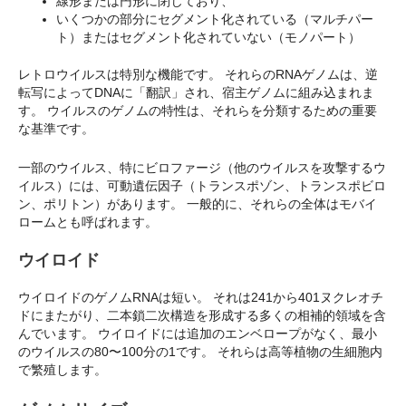
線形または円形に閉じており、
いくつかの部分にセグメント化されている（マルチパー
ト）またはセグメント化されていない（モノパート）
レトロウイルスは特別な機能です。 それらのRNAゲノムは、逆
転写によってDNAに「翻訳」され、宿主ゲノムに組み込まれま
す。 ウイルスのゲノムの特性は、それらを分類するための重要
な基準です。
一部のウイルス、特にビロファージ（他のウイルスを攻撃するウ
イルス）には、可動遺伝因子（トランスポゾン、トランスポビロ
ン、ポリトン）があります。 一般的に、それらの全体はモバイ
ロームとも呼ばれます。
ウイロイド
ウイロイドのゲノムRNAは短い。 それは241から401ヌクレオチ
ドにまたがり、二本鎖二次構造を形成する多くの相補的領域を含
んでいます。 ウイロイドには追加のエンベロープがなく、最小
のウイルスの80〜100分の1です。 それらは高等植物の生細胞内
で繁殖します。