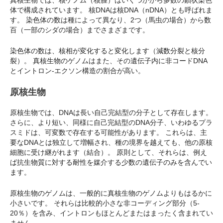
真核生物では、核ゲノム（核腫）はいくつかから多数の鎖状染色
体で構成されています。 核DNAは核DNA（nDNA）とも呼ばれま
す。 染色体の数は種によって異なり、2つ（馬虫の場合）から数
百（一部のシダの場合）までさまざまです。
染色体の数は、核相が変化すると変化します（減数分裂と核分
裂）。 真核生物のゲノムはまた、その遺伝子内に非コードDNA
とイントロン-エクソン構造の割合が高い。
原核生物
原核生物では、DNAは長い自己完結型の分子として存在します。
さらに、より短い、同様に自己完結型のDNA分子、いわゆるプラ
スミドは、可変数で存在する可能性があります。 これらは、主
要なDNAとは独立して増幅され、種の境界を越えても、他の原核
細胞に受け継がれます（結合）。 原則として、それらは、例え
ば抗生物質に対する耐性を媒介する少数の遺伝子のみを含んでい
ます。
原核生物のゲノムは、一般的に真核生物のゲノムよりもはるかに
小さいです。 それらは比較的小さな非コーディング部分（5-
20％）を含み、イントロンもほとんどまたはまったく含まれてい