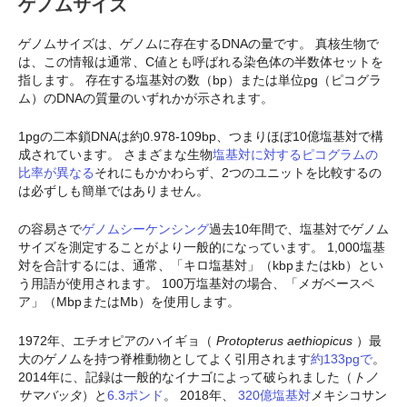
ゲノムサイズ
ゲノムサイズは、ゲノムに存在するDNAの量です。 真核生物で
は、この情報は通常、C値とも呼ばれる染色体の半数体セットを
指します。 存在する塩基対の数（bp）または単位pg（ピコグラ
ム）のDNAの質量のいずれかが示されます。
1pgの二本鎖DNAは約0.978-109bp、つまりほぼ10億塩基対で構
成されています。 さまざまな生物
塩基対に対するピコグラムの
比率が異なる
それにもかかわらず、2つのユニットを比較するの
は必ずしも簡単ではありません。
の容易さで
ゲノムシーケンシング
過去10年間で、塩基対でゲノム
サイズを測定することがより一般的になっています。 1,000塩基
対を合計するには、通常、「キロ塩基対」（kbpまたはkb）とい
う用語が使用されます。 100万塩基対の場合、「メガベースペ
ア」（MbpまたはMb）を使用します。
1972年、エチオピアのハイギョ（
Protopterus aethiopicus
）最
大のゲノムを持つ脊椎動物としてよく引用されます
約133pgで
。
2014年に、記録は一般的なイナゴによって破られました（
トノ
サマバッタ
）と
6.3ポンド
。 2018年、
320億塩基対
メキシコサン