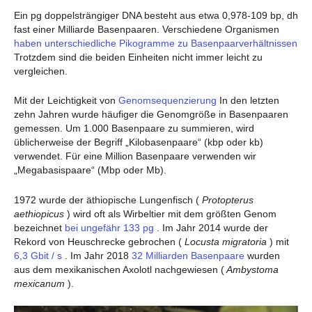
Ein pg doppelsträngiger DNA besteht aus etwa 0,978-109 bp, dh
fast einer Milliarde Basenpaaren. Verschiedene Organismen
haben unterschiedliche Pikogramme zu Basenpaarverhältnissen
Trotzdem sind die beiden Einheiten nicht immer leicht zu
vergleichen.
Mit der Leichtigkeit von
Genomsequenzierung
In den letzten
zehn Jahren wurde häufiger die Genomgröße in Basenpaaren
gemessen. Um 1.000 Basenpaare zu summieren, wird
üblicherweise der Begriff „Kilobasenpaare“ (kbp oder kb)
verwendet. Für eine Million Basenpaare verwenden wir
„Megabasispaare“ (Mbp oder Mb).
1972 wurde der äthiopische Lungenfisch (
Protopterus
aethiopicus
) wird oft als Wirbeltier mit dem größten Genom
bezeichnet
bei ungefähr 133 pg
. Im Jahr 2014 wurde der
Rekord von Heuschrecke gebrochen (
Locusta migratoria
) mit
6,3 Gbit / s
. Im Jahr 2018
32 Milliarden Basenpaare
wurden
aus dem mexikanischen Axolotl nachgewiesen (
Ambystoma
mexicanum
).