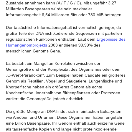
Zustände annehmen kann (A / T / G / C). Mit ungefähr 3,27
Milliarden Basenpaaren würde sein maximaler
Informationsgehalt 6,54 Milliarden Bits oder 780 MiB betragen.
Der tatsächliche Informationsgehalt ist vermutlich geringer, da
große Teile der DNA nichtkodierende Sequenzen mit partiellen
regulatorischen Funktionen enthalten. Laut dem
Ergebnisse des
Humangenomprojekts
2003 enthielten 99,99% des
menschlichen Genoms Gene.
Es besteht ein Mangel an Korrelation zwischen der
Genomgröße und der Komplexität des Organismus oder dem
„C-Wert-Paradoxon“. Zum Beispiel haben Caudate ein größeres
Genom als Reptilien, Vögel und Säugetiere. Lungenfische und
Knorpelfische haben ein größeres Genom als echte
Knochenfische. Innerhalb von Blütenpflanzen oder Protozoen
variiert die Genomgröße jedoch erheblich.
Die größte Menge an DNA findet sich in einfachen Eukaryoten
wie Amöben und Urfarnen. Diese Organismen haben ungefähr
eine Billion Basenpaare. Ihr Genom enthält auch einzelne Gene
als tausendfache Kopien und lange nicht proteinkodierende