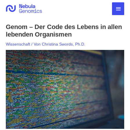
Zum
Haup
Inhalt
springen
Genom – Der Code des Lebens in allen
lebenden Organismen
Wissenschaft
/ Von
Christina Swords, Ph.D.