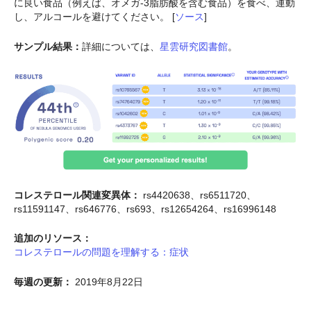
に良い食品（例えば、オメガ-3脂肪酸を含む食品）を食べ、運動
し、アルコールを避けてください。 [
ソース
]
サンプル結果：
詳細については、
星雲研究図書館
。
コレステロール関連変異体：
rs4420638、rs6511720、
rs11591147、rs646776、rs693、rs12654264、rs16996148
追加のリソース：
コレステロールの問題を理解する：症状
毎週の更新：
2019年8月22日