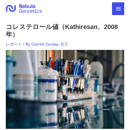
内
メ
容
を
イ
ス
コレステロール値（Kathiresan、2008
キ
ン
ッ
年）
プ
メ
レポート
/ By
Garrett Dunlap, B.S.
ニ
ュ
ー