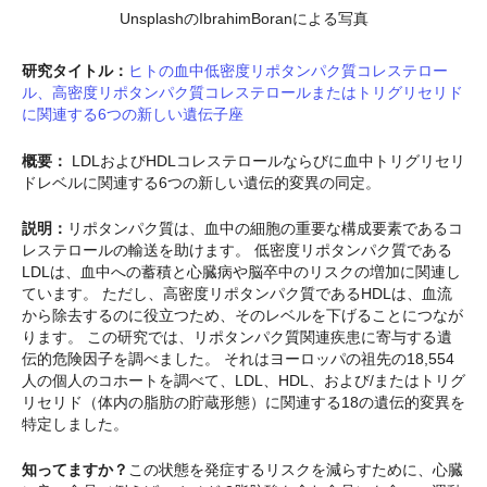
UnsplashのIbrahimBoranによる写真
研究タイトル：
ヒトの血中低密度リポタンパク質コレステロー
ル、高密度リポタンパク質コレステロールまたはトリグリセリド
に関連する6つの新しい遺伝子座
概要：
LDLおよびHDLコレステロールならびに血中トリグリセリ
ドレベルに関連する6つの新しい遺伝的変異の同定。
説明：
リポタンパク質は、血中の細胞の重要な構成要素であるコ
レステロールの輸送を助けます。 低密度リポタンパク質である
LDLは、血中への蓄積と心臓病や脳卒中のリスクの増加に関連し
ています。 ただし、高密度リポタンパク質であるHDLは、血流
から除去するのに役立つため、そのレベルを下げることにつなが
ります。 この研究では、リポタンパク質関連疾患に寄与する遺
伝的危険因子を調べました。 それはヨーロッパの祖先の18,554
人の個人のコホートを調べて、LDL、HDL、および/またはトリグ
リセリド（体内の脂肪の貯蔵形態）に関連する18の遺伝的変異を
特定しました。
知ってますか？
この状態を発症するリスクを減らすために、心臓