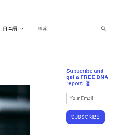
Search
日本語
for:
Subscribe and
get a FREE DNA
report! 🧬
SUBSCRIBE