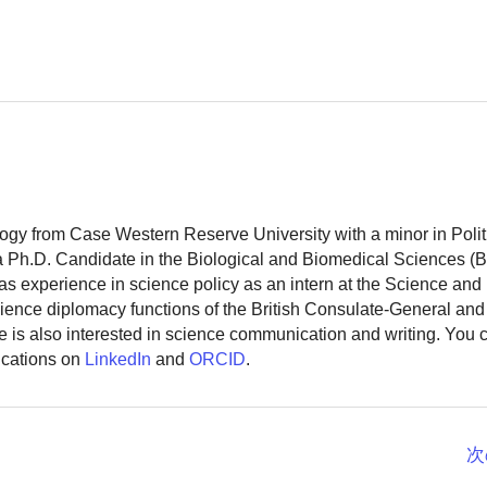
logy from Case Western Reserve University with a minor in Polit
 a Ph.D. Candidate in the Biological and Biomedical Sciences (
as experience in science policy as an intern at the Science and
ience diplomacy functions of the British Consulate-General and
 is also interested in science communication and writing. You
ications on
LinkedIn
and
ORCID
.
次