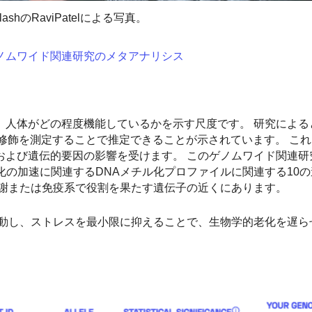
plashのRaviPatelによる写真。
ノムワイド関連研究のメタアナリシス
、人体がどの程度機能しているかを示す尺度です。 研究による
修飾を測定することで推定できることが示されています。 こ
および遺伝的要因の影響を受けます。 このゲノムワイド関連研
老化の加速に関連するDNAメチル化プロファイルに関連する10
代謝または免疫系で役割を果たす遺伝子の近くにあります。
動し、ストレスを最小限に抑えることで、生物学的老化を遅ら