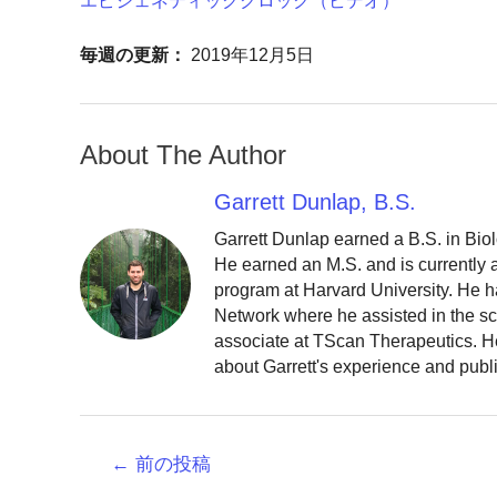
エピジェネティッククロック（ビデオ）
毎週の更新：
2019年12月5日
About The Author
Garrett Dunlap, B.S.
Garrett Dunlap earned a B.S. in Bio
He earned an M.S. and is currently
program at Harvard University. He h
Network where he assisted in the sc
associate at TScan Therapeutics. He
about Garrett's experience and publ
投
←
前の投稿
稿