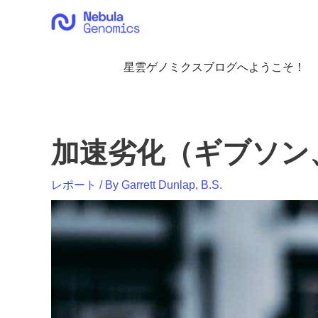
内
容
を
ス
星雲ゲノミクスブログへようこそ！
キ
ッ
プ
加速劣化（ギブソン、
レポート
/ By
Garrett Dunlap, B.S.