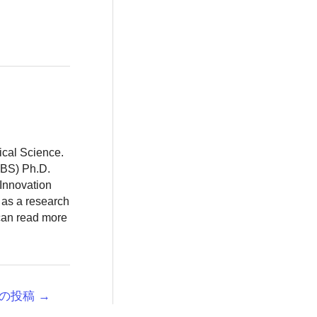
ical Science.
BBS) Ph.D.
 Innovation
 as a research
 can read more
の投稿
→