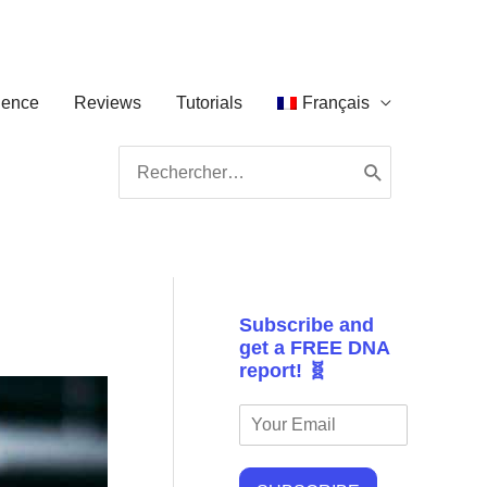
ience
Reviews
Tutorials
Français
Search
for:
Subscribe and
get a FREE DNA
report! 🧬