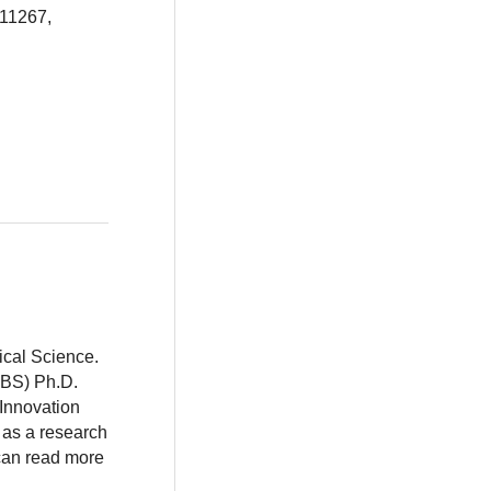
011267,
ical Science.
BBS) Ph.D.
 Innovation
 as a research
 can read more