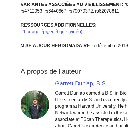
VARIANTES ASSOCIÉES AU VIEILLISSEMENT:
rs
rs4712953, rs6440667, rs79070372, rs62078811
RESSOURCES ADDITIONNELLES:
L’horloge épigénétique (vidéo)
MISE À JOUR HEBDOMADAIRE:
5 décembre 2019
A propos de l'auteur
Garrett Dunlap, B.S.
Garrett Dunlap earned a B.S. in Bio
He earned an M.S. and is currently
program at Harvard University. He h
Network where he assisted in the sc
associate at TScan Therapeutics. He
about Garrett's experience and publ