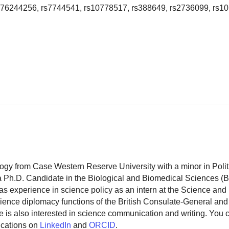
76244256, rs7744541, rs10778517, rs388649, rs2736099, rs1
logy from Case Western Reserve University with a minor in Polit
 a Ph.D. Candidate in the Biological and Biomedical Sciences (
as experience in science policy as an intern at the Science and
ience diplomacy functions of the British Consulate-General and
 is also interested in science communication and writing. You
ications on
LinkedIn
and
ORCID
.