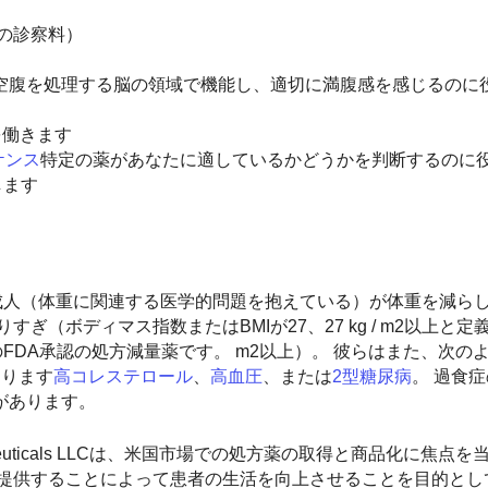
師の診察料）
空腹を処理する脳の領域で機能し、適切に満腹感を感じるのに
を働きます
ケンス
特定の薬があなたに適しているかどうかを判断するのに
します
ぎの成人（体重に関連する医学的問題を抱えている）が体重を減ら
ぎ（ボディマス指数またはBMIが27、27 kg / m2以上と
向けのFDA承認の処方減量薬です。 m2以上）。 彼らはまた、次
あります
高コレステロール
、
高血圧
、または
2型糖尿病
。 過食
があります。
maceuticals LLCは、米国市場での処方薬の取得と商品化に焦点
提供することによって患者の生活を向上させることを目的として