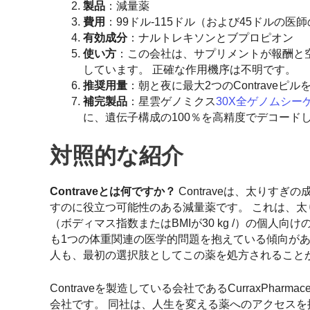
製品
：減量薬
費用
：99ドル-115ドル（および45ドルの医
有効成分
：ナルトレキソンとブプロピオン
使い方
：この会社は、サプリメントが報酬と
しています。 正確な作用機序は不明です。
推奨用量
：朝と夜に最大2つのContraveピル
補完製品
：星雲ゲノミクス
30X全ゲノムシー
に、遺伝子構成の100％を高精度でデコード
対照的な紹介
Contraveとは何ですか？
Contraveは、太りす
すのに役立つ可能性のある減量薬です。 これは、太りす
（ボディマス指数またはBMIが30 kg /）の個人
も1つの体重関連の医学的問題を抱えている傾向が
人も、最初の選択肢としてこの薬を処方されること
Contraveを製造している会社であるCurraxPhar
会社です。 同社は、人生を変える薬へのアクセスを