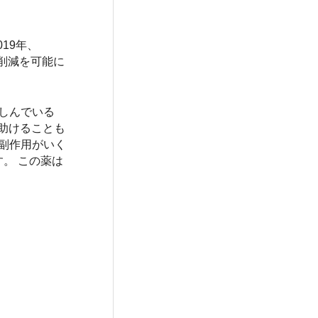
019年、
務削減を可能に
苦しんでいる
を助けることも
な副作用がいく
。 この薬は