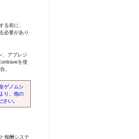
談する前に、
する必要があり
ン、アプレジ
raveを使
場合。
な全ゲノムシ
により、他の
ださい。
腹と報酬システ