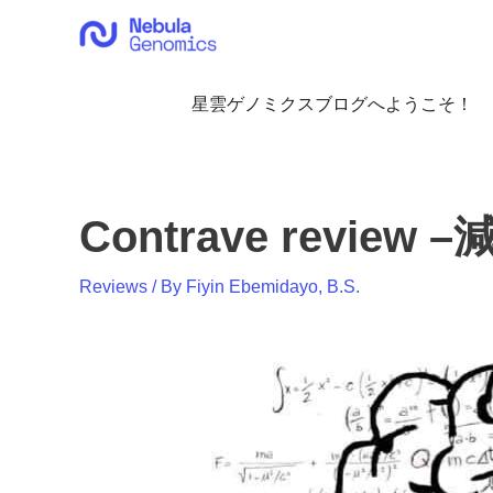
内
容
を
ス
星雲ゲノミクスブログへようこそ！
キ
ッ
プ
Contrave revi
Reviews
/ By
Fiyin Ebemidayo, B.S.