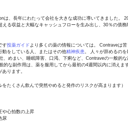
mptonは、長年にわたって会社を大きな成功に導いてきました。 2
ドルを超える収益と大幅なキャッシュフローを生み出し、30％の債
です
投薬ガイド
より多くの薬の情報については。 Contraveは
行動をしている人、またはその他
精神疾患
。 人々が辞めるの
吐、めまい、睡眠障害、口渇、下痢など、Contraveの一般的
般的な副作用は、薬を服用してから最初の4週間以内に消えます
があります。
ルをたくさん飲んで突然やめると発作のリスクが高まります）
圧や心拍数の上昇
色尿