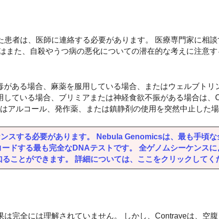
験した患者は、医師に連絡する必要があります。 医療専門家に相
 患者はまた、自殺やうつ病の悪化についての潜在的な考えに注意
毒がある場合、麻薬を服用している場合、またはウェルブトリ
ている場合、ブリミアまたは神経食欲不振がある場合は、Cont
たはアルコール、発作薬、または鎮静剤の使用を突然中止した
する必要があります。 Nebula Genomicsは、最も手頃
デコードする最も完全なDNAテストです。 全ゲノムシーケンス
知ることができます。 詳細については、ここをクリックしてく
果は完全には理解されていません。 しかし、Contraveは、空