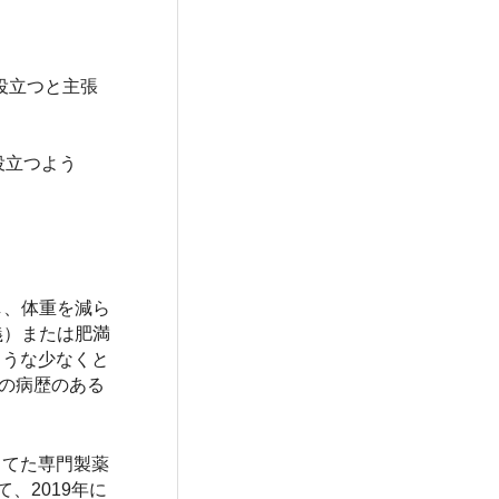
役立つと主張
役立つよう
し、体重を減ら
定義）または肥満
のような少なくと
症の病歴のある
を当てた専門製薬
、2019年に