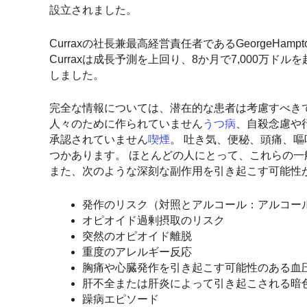
設立されました。
Curraxの社長兼最高経営責任者であるGeorgeHa
Curraxは成長予測を上回り、8か月で7,000万
しました。
完全な情報については、潜在的な患者は考慮すべき
人々のために作られていません
うつ病
、自殺念慮や
承認されていません
喫煙
。 吐き気、便秘、頭痛、嘔
つかあります。 ほとんどの人にとって、これらの一
また、次のような深刻な副作用を引き起こす可能性
発作のリスク（対照とアルコール：アルコー
オピオイド過剰摂取のリスク
突然のオピオイド離脱
重度のアレルギー反応
胸痛や心臓発作を引き起こす可能性のある血
肝不全または肝炎によって引き起こされる暗
躁病エピソード