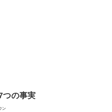
の7つの事実
ウン