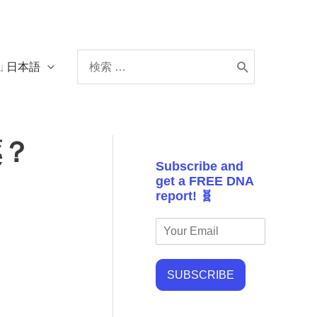
Search
日本語
for:
薬？
Subscribe and
get a FREE DNA
report! 🧬
SUBSCRIBE