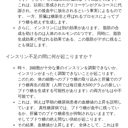
これは、以前に形成されたグリコーゲンがグルコースに代
謝され、その後血中に放出されるという事実によるもので
す。 一方、肝臓は糖新生と呼ばれるプロセスによってブ
ドウ糖を絶えず生成します。
さらに、インスリンには別の効果があります。 脂肪の合
成を助けるのは人体のホルモンの1つです。 同時に、脂肪
生成効果と呼ばれる効果である、この脂肪がデポに残るこ
とも保証します。
インスリン不足の間に何が起こりますか？
時々、β細胞が十分な量のインスリンを調製できないか、
インスリンがまったく調製できないことが起こります。
このため、体の細胞へのブドウ糖の取り込みと肝臓でのブ
ドウ糖再生の阻害（人間では毎日最大500グラムの新しい
ブドウ糖を生成する可能性があります）の両方がもはや不
可能です。
これは、例えば早朝の糖尿病患者の血糖値の上昇を説明し
ています。 真性糖尿病では、ブドウ糖が血中に残ってい
るか、肝臓でのブドウ糖産生が抑制されないままです。
そしてブドウ糖の絶え間ない供給が起こります。
その結果、血糖値が上昇します。 全体として、これは非