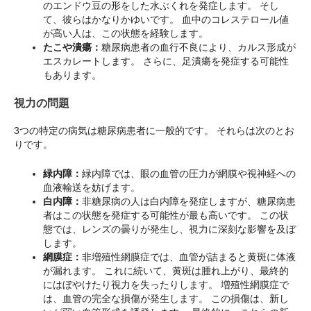
のエンドウ豆の形をした水ぶくれを発症します。 そし
て、彼らはかなりかゆいです。 血中のコレステロール値
が高い人は、この状態を経験します。
たこや潰瘍：
糖尿病患者の血行不良により、カルス形成が
エスカレートします。 さらに、足潰瘍を発症する可能性
もあります。
視力の問題
3つの特定の病気は糖尿病患者に一般的です。 それらは次のとお
りです。
緑内障：
緑内障では、眼の血管の圧力が網膜や視神経への
血液輸送を妨げます。
白内障：
非糖尿病の人は白内障を発症しますが、糖尿病患
者はこの状態を発症する可能性が最も高いです。 この状
態では、レンズの曇りが発生し、視力に深刻な影響を及ぼ
します。
網膜症：
非増殖性網膜症では、血管が詰まると黄斑に体液
が漏れます。 これに続いて、黄斑は腫れ上がり、最終的
にはぼやけたり視力を失ったりします。 増殖性網膜症で
は、血管の完全な損傷が発生します。 この損傷は、新し