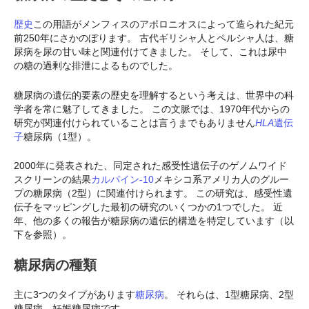
歴史
この用語がメンフィスのアポロニオスによって造られた紀元
前250年にさかのぼります。 古代ギリシャ人とペルシャ人は、糖
尿病を尿の甘い味と関連付けてきました。 そして、これは尿中
の糖の過剰な排泄によるものでした。
糖尿病の遺伝的要素の歴史を理解するという考えは、世界中の科
学者を常に魅了してきました。 この文脈では、1970年代からの
研究が関連付けられていることは言うまでもありません
HLA
遺伝
子
糖尿病（1型）。
2000年に発表された、同定された感受性遺伝子のゲノムワイド
スクリーンの結果
カルパイン-10
メキシコ系アメリカ人のグルー
プの糖尿病（2型）に関連付けられます。 この研究は、感受性遺
伝子をマッピングした最初の研究のいくつかの1つでした。 近
年、他の多くの報告が糖尿病の遺伝的構造を特定しています（以
下を参照）。
糖尿病の種類
主に3つのタイプがあります
糖尿病
。 それらは、1型糖尿病、2型
糖尿病、妊娠糖尿病です。