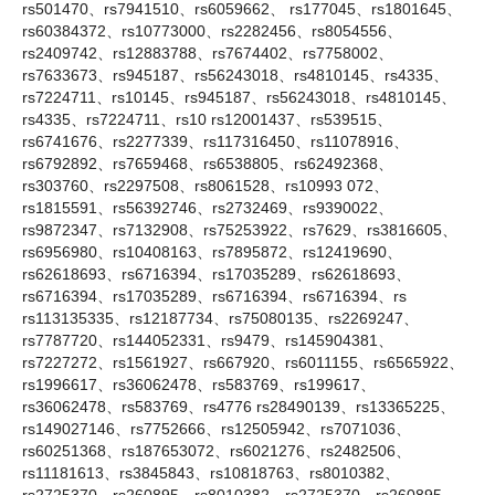
rs501470、rs7941510、rs6059662、 rs177045、rs1801645、
rs60384372、rs10773000、rs2282456、rs8054556、
rs2409742、rs12883788、rs7674402、rs7758002、
rs7633673、rs945187、rs56243018、rs4810145、rs4335、
rs7224711、rs10145、rs945187、rs56243018、rs4810145、
rs4335、rs7224711、rs10 rs12001437、rs539515、
rs6741676、rs2277339、rs117316450、rs11078916、
rs6792892、rs7659468、rs6538805、rs62492368、
rs303760、rs2297508、rs8061528、rs10993 072、
rs1815591、rs56392746、rs2732469、rs9390022、
rs9872347、rs7132908、rs75253922、rs7629、rs3816605、
rs6956980、rs10408163、rs7895872、rs12419690、
rs62618693、rs6716394、rs17035289、rs62618693、
rs6716394、rs17035289、rs6716394、rs6716394、rs
rs113135335、rs12187734、rs75080135、rs2269247、
rs7787720、rs144052331、rs9479、rs145904381、
rs7227272、rs1561927、rs667920、rs6011155、rs6565922、
rs1996617、rs36062478、rs583769、rs199617、
rs36062478、rs583769、rs4776 rs28490139、rs13365225、
rs149027146、rs7752666、rs12505942、rs7071036、
rs60251368、rs187653072、rs6021276、rs2482506、
rs11181613、rs3845843、rs10818763、rs8010382、
rs2725370、rs260895、rs8010382、rs2725370、rs260895