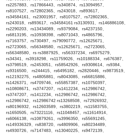
rs2257883、rs17866443、rs340874、rs13094957、
rs8107527、rs72802365、rs243018、rs893617、
rs34584161、rs23001957、rs8107527、rs72802365、
rs243018、rs893617、rs34584161 rs3130931、rs146886108、
rs2290203、rs13434089、rs9379084、rs4237150、
rs6813195、rs10938398、rs8071043、rs4865796、
rs7163757、rs730497、rs79090772、rs12625671、
rs2723065、rs56348580、rs12625671、rs2723065、
rs56348580、rs rs3887925、rs56337234、rs6975279、
rs34341、rs3918298、rs11759026、rs10188334、rs676387、
rs3798519、rs2453051、rs58542926、rs9308614、rs9384、
rs9316500、 rs244415、rs6495182、rs2820446、rs9873519、
rs12192275、rs4805881、rs8043085、rs66815886、
rs1426371、rs4709746、rs55857387、rs10750397、
rs10808671、rs3747207、rs1412234、rs12986742、
rs3747207、rs1412234、rs12986742、rs12986742、
rs12986742、rs12986742 rs13268508、rs72926932、
rs80196932、rs12603589、rs3802219、rs11583755、
rs1650505、rs73221116、rs11048457、rs11614914、
rs6066138、rs10879261、rs3996350、rs55691245、
rs149336329、rs838720、rs4809906、rs80234489、
rs4930726、rs7147483、rs13040225、rs9472139、