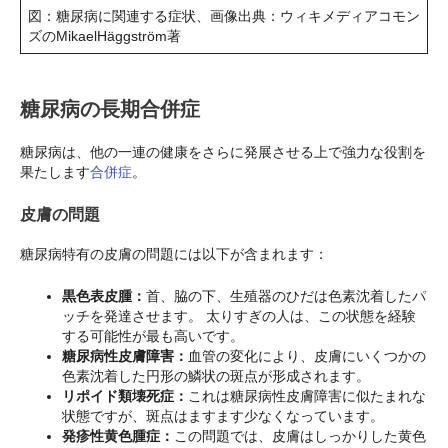
図：糖尿病に関連する症状、画像出典：ウィキメディアコモン
ズのMikaelHäggström著
糖尿病の長期合併症
糖尿病は、他の一連の健康をさらに発展させる上で強力な役割を
果たします
合併症
。
皮膚の問題
糖尿病特有の皮膚の問題には以下が含まれます：
黒色表皮腫：
首、脇の下、生殖器のひだは色素沈着したパ
ッチを発達させます。 太りすぎの人は、この状態を経験
する可能性が最も高いです。
糖尿病性皮膚障害：
血管の変化により、皮膚にいくつかの
色素沈着した円形の鱗状の斑点が形成されます。
リポイド類壊死症：
これは糖尿病性皮膚障害に似たまれな
状態ですが、斑点はますます少なくなっています。
発疹性黄色腫症：
この問題では、皮膚はしっかりした黄色