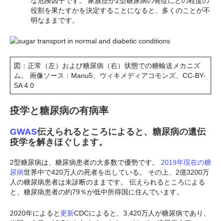
な危険因子です。 家族歴が2型糖尿病の発症にどの程度の
役割を果たすかを決定することになると、多くのことが不
明なままです。
図：正常（左）および糖尿病（右）状態での糖輸送メカニズ
ム。 画像ソース：Manu5、ウィキメディアコモンズ、CC-BY-
SA 4.0
疫学と糖尿病の有病率
GWAS
伝えられるところによると、糖尿病の遺伝
疫学を解きほぐします。
2型糖尿病は、糖尿病患者の大多数で優勢です。
2019年現在の糖
尿病
世界中で420万人の死者を出している。 その上、2億3200万
人の糖尿病患者は未診断のままです。 伝えられるところによる
と、糖尿病患者の約79％が低中所得国に住んでいます。
2020年によると
更新
CDCによると、3,420万人が糖尿病であり、