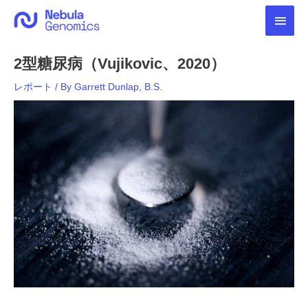
内
メ
容
を
イ
ス
2型糖尿病（Vujikovic、2020）
キ
ン
ッ
レポート
/ By
Garrett Dunlap, B.S.
プ
メ
ニ
ュ
ー