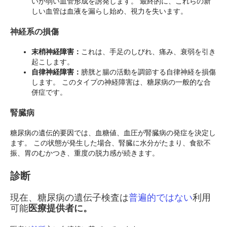
いが弱い血管形成を誘発します。 最終的に、これらの新
しい血管は血液を漏らし始め、視力を失います。
神経系の損傷
末梢神経障害：
これは、手足のしびれ、痛み、衰弱を引き
起こします。
自律神経障害：
膀胱と腸の活動を調節する自律神経を損傷
します。 このタイプの神経障害は、糖尿病の一般的な合
併症です。
腎臓病
糖尿病の遺伝的要因では、血糖値、血圧が腎臓病の発症を決定し
ます。 この状態が発生した場合、腎臓に水分がたまり、食欲不
振、胃のむかつき、重度の脱力感が続きます。
診断
現在、糖尿病の遺伝子検査は
普遍的ではない
利用
可能
医療提供者に。