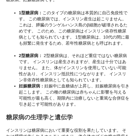
1型糖尿病：
このタイプの糖尿病は本質的に自己免疫性で
す。 この糖尿病では、インスリン産生は起こりません。
これは、膵臓のランゲルハンス島のβ細胞が破壊されるた
めです。 このため、この糖尿病はインスリン依存性糖尿
病としても知られています。 1型糖尿病は、10代の間に最
も頻繁に発生するため、若年性糖尿病とも呼ばれます。
2型糖尿病：
2型糖尿病は、それほど重症ではない糖尿病
です。 インスリンは産生されますが、産生は十分ではあ
りません。 また、体がインスリンを使用していない可能
性があり、インスリン抵抗性につながります。 インスリ
ン非依存性糖尿病としても知られています。
妊娠糖尿病：
妊娠中に血糖値が上昇し、妊娠糖尿病を引き
起こします。 この種の糖尿病は赤ちゃんに影響を与える
可能性が最も高く、期限内に治療しないと重篤な合併症を
引き起こす可能性があります。
糖尿病の生理学と遺伝学
インスリンは糖尿病において重要な役割を果たしています。 そ