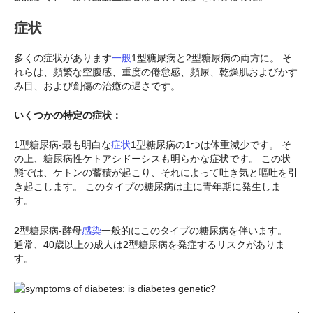
症状
多くの症状があります
一般
1型糖尿病と2型糖尿病の両方に。 そ
れらは、頻繁な空腹感、重度の倦怠感、頻尿、乾燥肌およびかす
み目、および創傷の治癒の遅さです。
いくつかの特定の症状：
1型糖尿病-最も明白な
症状
1型糖尿病の1つは体重減少です。 そ
の上、糖尿病性ケトアシドーシスも明らかな症状です。 この状
態では、ケトンの蓄積が起こり、それによって吐き気と嘔吐を引
き起こします。 このタイプの糖尿病は主に青年期に発生しま
す。
2型糖尿病-酵母
感染
一般的にこのタイプの糖尿病を伴います。
通常、40歳以上の成人は2型糖尿病を発症するリスクがありま
す。