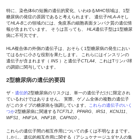
特に、染色体6の短腕の遺伝的変化、いわゆるMHC領域は、1型
糖尿病の発症の原因であると考えられます。 遺伝子
HLA-A
そし
て
HLA-B
この領域のには、免疫系の細胞表面タンパク質の遺伝情
報が含まれています。 そうは言っても、
HLA
遺伝子型は1型糖尿
病に不可欠です。
HLA複合体の外側の遺伝子は、おそらく1型糖尿病の発生におい
てはるかに小さな役割を果たします。 これらにはインスリンの
遺伝子が含まれます（
INS
）と遺伝子
CTLA4、
これはTリンパ球
の調節に関与しています。
2型糖尿病の遺伝的要因
ザ・
遺伝的
2型糖尿病のリスクは、単一の遺伝子だけに限定され
ているわけではありません。 実際、ゲノム全体の複数の遺伝子
がこのタイプの糖尿病を強調しています。
これらの遺伝子のいく
つか
2型糖尿病に関連する
TCF7L2、PPARG、IRS1、KCNJ11、
WFS1、HNF1A、HNF1B、CAPN10
。
これらの遺伝子間の相互作用についての多くは不明なままです。
しかし、遺伝的相互作用に関する（アシュケナージユダヤ人の集