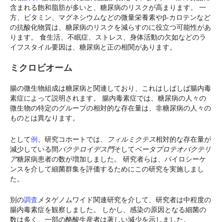
含まれる飽和脂肪が多いと、糖尿病のリスクが高まります。 一
方、ビタミン、マグネシウムなどの微量栄養素やβ-カロテンなど
の抗酸化物質は、糖尿病のリスクを減らすのに役立つ可能性があ
ります。 食生活、不眠症、ストレス、身体活動の欠如などのラ
イフスタイル要因は、糖尿病と正の相関があります。
ミクロビオーム
腸の微生物組成は糖尿病と関連しており、これはしばしば腸内毒
素症によって説明されます。 腸内毒素症では、糖尿病の人々の
微生物の特定のグループの相対的な存在量は、非糖尿病の人々の
ものとは異なります。
として
例
、研究コホートでは、
フィルミクテス
相対的な存在量が
減少している間
バクテロイデス門
そして
ベータプロテオバクテリ
ア
糖尿病患者の数が増加しました。 研究者らは、パイロシーケ
ンスを介して細菌群集を評価するためにこの研究を実施しまし
た。
別の
調査
メタゲノムワイド関連研究を介して、研究者は中程度の
腸内毒素症を観察しました。 しかし、感染の原因となる細菌の
数は多く、一部の酪酸生産者は著しい減少を示しました。