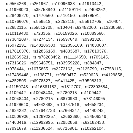
rs9564268、rs261967、rs10096633、rs11913442、
rs11998023、rs35753840、rs11199116、rs2408252、
rs28408270、rs1470560、rs410150、rs6479591、
rs10766076、rs858519、rs2252115、rs55812705、rs10404、
rs2652115、rs55812705、rs10404 rs62452060、rs13238568、
rs10119430、rs723355、rs10159026、rs10889560、
rs73642097、rs7274134、rs6597649、rs9991328、
rs6972291、rs148106383、rs12856169、rs4833687、
rs17810376、rs12856169、rs4833687、rs17810376、
rs12669521、rs rs76263492、rs11114650、rs705145、
rs7316626、rs59646751、rs33959228、rs884847、
rs978444、rs1075855、rs2272163、rs2125799、rs7758115、
rs17439448 、rs138771、rs9869477、rs529623、rs4129858、
rs4252505、rs6978327、rs9411425、rs79598313、
rs11150745、rs116861182、rs1812707、rs72803684、
rs1109442、rs10048404、rs2780215、rs1109442、
rs10048404、rs2780215、rs6870983 、rs73146095、
rs11929640、rs4942883、rs10787518、rs4658234、
rs4834232、rs117642733、rs7664347、rs4440243、
rs10806906、rs12892257、rs2662390、rs34506349、
rs4463416、rs12992995、rs2952858、rs62182438、
rs7991679、rs11236524、rs6715901、rs10262104、