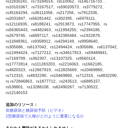
rs11830241、rs73184014、rs510062、rs146716733 、
rs10101067、rs73167517、rs59020573、rs3779272、
rs35164294、rs36111056、rs217256、rs7912336、
rs2031847、rs56281442、rs302395、rs6976111、
rs12116935、rs8188241、rs2913873、rs17747955、rs
rs56365443、rs4482463、rs11994255、rs2394186、
rs2679745、rs6897117、rs142385484、rs1922879、
rs11848361、rs9358912、rs4294149、rs9958640、
rs305686、rs6137042、rs12494424、rs305686、rs6137042、
rs12494424、rs7127212、rs rs34617913、rs59489841、
rs7169799、rs362307、rs13107325、rs9560114、
rs17772814、rs111283203、rs2216063、rs1662185、
rs4820323、rs12667919、rs12825669、rs10469860、
rs712315、rs4832290、rs10469860、rs712315、rs4832290、
rs rs72846863、rs1877712、rs243513、rs6885157、
rs538801、rs13288108、rs62490267、rs7130522、
rs12140153
追加のリソース：
前糖尿病と糖尿病予防（ビデオ）
2型糖尿病で人種がどのように重要になるか