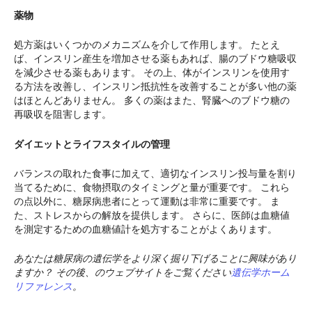
薬物
処方薬はいくつかのメカニズムを介して作用します。 たとえ
ば、インスリン産生を増加させる薬もあれば、腸のブドウ糖吸収
を減少させる薬もあります。 その上、体がインスリンを使用す
る方法を改善し、インスリン抵抗性を改善することが多い他の薬
はほとんどありません。 多くの薬はまた、腎臓へのブドウ糖の
再吸収を阻害します。
ダイエットとライフスタイルの管理
バランスの取れた食事に加えて、適切なインスリン投与量を割り
当てるために、食物摂取のタイミングと量が重要です。 これら
の点以外に、糖尿病患者にとって運動は非常に重要です。 ま
た、ストレスからの解放を提供します。 さらに、医師は血糖値
を測定するための血糖値計を処方することがよくあります。
あなたは糖尿病の遺伝学をより深く掘り下げることに興味があり
ますか？ その後、のウェブサイトをご覧ください
遺伝学ホーム
リファレンス
。