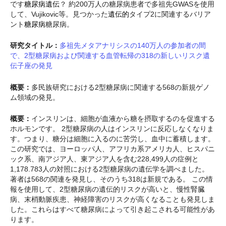
です
糖尿病遺伝
？ 約200万人の糖尿病患者で多祖先GWASを使用
して、Vujikovic等。見つかった
遺伝的
タイプ2に関連するバリア
ント
糖尿病
糖尿病。
研究タイトル：
多祖先メタアナリシスの140万人の参加者の間
で、2型糖尿病および関連する血管転帰の318の新しいリスク遺
伝子座の発見
概要：
多民族研究における2型糖尿病に関連する568の新規ゲノ
ム領域の発見。
概要：
インスリンは、細胞が血液から糖を摂取するのを促進する
ホルモンです。 2型糖尿病の人はインスリンに反応しなくなりま
す。つまり、糖分は細胞に入るのに苦労し、血中に蓄積します。
この研究では、ヨーロッパ人、アフリカ系アメリカ人、ヒスパニ
ック系、南アジア人、東アジア人を含む228,499人の症例と
1,178.783人の対照における2型糖尿病の遺伝学を調べました。
著者は568の関連を発見し、そのうち318は新規である。 この情
報を使用して、2型糖尿病の遺伝的リスクが高いと、慢性腎臓
病、末梢動脈疾患、神経障害のリスクが高くなることも発見しま
した。これらはすべて糖尿病によって引き起こされる可能性があ
ります。