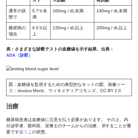
スト
ス試験
荷試験
通常の状
5.7％未
100mg / dL未満
140mg / dL未満
態で
満
糖尿病の
6.5％以
126mg / dL以上
200mg / dL以上
場合
上
表：さまざまな診断テストの血糖値を示す結果、出典：
ADA（診断）
図：血糖値を監視するための典型的なキットの図、画像ソー
ス：Jessica Mertz、ウィキメディアコモンズ、CC-BY 2.0
治療
糖尿病患者は血糖値に注意を払う必要があります。 その上、内
分泌学者、眼科医、栄養士のチームからの治療、
等
することが重
要です
扱う
この状態。