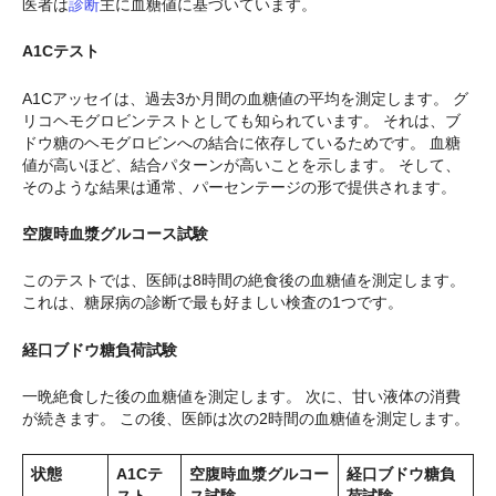
医者は
診断
主に血糖値に基づいています。
A1Cテスト
A1Cアッセイは、過去3か月間の血糖値の平均を測定します。 グ
リコヘモグロビンテストとしても知られています。 それは、ブ
ドウ糖のヘモグロビンへの結合に依存しているためです。 血糖
値が高いほど、結合パターンが高いことを示します。 そして、
そのような結果は通常、パーセンテージの形で提供されます。
空腹時血漿グルコース試験
このテストでは、医師は8時間の絶食後の血糖値を測定します。
これは、糖尿病の診断で最も好ましい検査の1つです。
経口ブドウ糖負荷試験
一晩絶食した後の血糖値を測定します。 次に、甘い液体の消費
が続きます。 この後、医師は次の2時間の血糖値を測定します。
状態
A1Cテ
空腹時血漿グルコー
経口ブドウ糖負