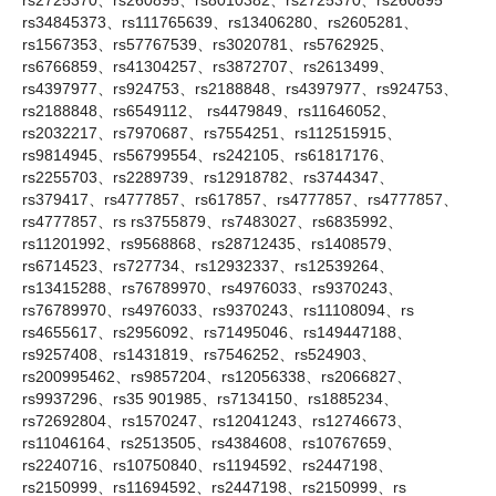
rs34845373、rs111765639、rs13406280、rs2605281、
rs1567353、rs57767539、rs3020781、rs5762925、
rs6766859、rs41304257、rs3872707、rs2613499、
rs4397977、rs924753、rs2188848、rs4397977、rs924753、
rs2188848、rs6549112、 rs4479849、rs11646052、
rs2032217、rs7970687、rs7554251、rs112515915、
rs9814945、rs56799554、rs242105、rs61817176、
rs2255703、rs2289739、rs12918782、rs3744347、
rs379417、rs4777857、rs617857、rs4777857、rs4777857、
rs4777857、rs rs3755879、rs7483027、rs6835992、
rs11201992、rs9568868、rs28712435、rs1408579、
rs6714523、rs727734、rs12932337、rs12539264、
rs13415288、rs76789970、rs4976033、rs9370243、
rs76789970、rs4976033、rs9370243、rs11108094、rs
rs4655617、rs2956092、rs71495046、rs149447188、
rs9257408、rs1431819、rs7546252、rs524903、
rs200995462、rs9857204、rs12056338、rs2066827、
rs9937296、rs35 901985、rs7134150、rs1885234、
rs72692804、rs1570247、rs12041243、rs12746673、
rs11046164、rs2513505、rs4384608、rs10767659、
rs2240716、rs10750840、rs1194592、rs2447198、
rs2150999、rs11694592、rs2447198、rs2150999、rs