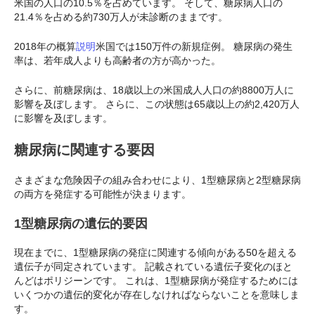
米国の人口の10.5％を占めています。 そして、糖尿病人口の
21.4％を占める約730万人が未診断のままです。
2018年の概算
説明
米国では150万件の新規症例。 糖尿病の発生
率は、若年成人よりも高齢者の方が高かった。
さらに、前糖尿病は、18歳以上の米国成人人口の約8800万人に
影響を及ぼします。 さらに、この状態は65歳以上の約2,420万人
に影響を及ぼします。
糖尿病に関連する要因
さまざまな危険因子の組み合わせにより、1型糖尿病と2型糖尿病
の両方を発症する可能性が決まります。
1型糖尿病の遺伝的要因
現在までに、1型糖尿病の発症に関連する傾向がある50を超える
遺伝子が同定されています。 記載されている遺伝子変化のほと
んどはポリジーンです。 これは、1型糖尿病が発症するためには
いくつかの遺伝的変化が存在しなければならないことを意味しま
す。