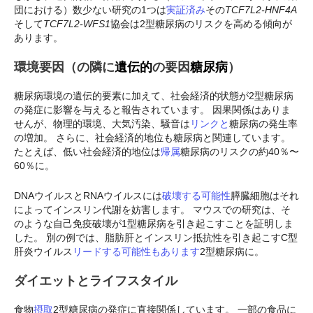
団における）数少ない研究の1つは
実証済み
その
TCF7L2-HNF4A
そして
TCF7L2-WFS1
協会は2型糖尿病のリスクを高める傾向が
あります。
環境要因
（の隣に
遺伝的
の要因
糖尿病
）
糖尿病環境の遺伝的要素に加えて、社会経済的状態が2型糖尿病
の発症に影響を与えると報告されています。 因果関係はありま
せんが、物理的環境、大気汚染、騒音は
リンク
と
糖尿病の発生率
の増加。 さらに、社会経済的地位も糖尿病と関連しています。
たとえば、低い社会経済的地位は
帰属
糖尿病のリスクの約40％〜
60％に。
DNAウイルスとRNAウイルスには
破壊する可能性
膵臓細胞はそれ
によってインスリン代謝を妨害します。 マウスでの研究は、そ
のような自己免疫破壊が1型糖尿病を引き起こすことを証明しま
した。 別の例では、脂肪肝とインスリン抵抗性を引き起こすC型
肝炎ウイルス
リードする可能性もあります
2型糖尿病に。
ダイエットとライフスタイル
食物
摂取
2型糖尿病の発症に直接関係しています。 一部の食品に