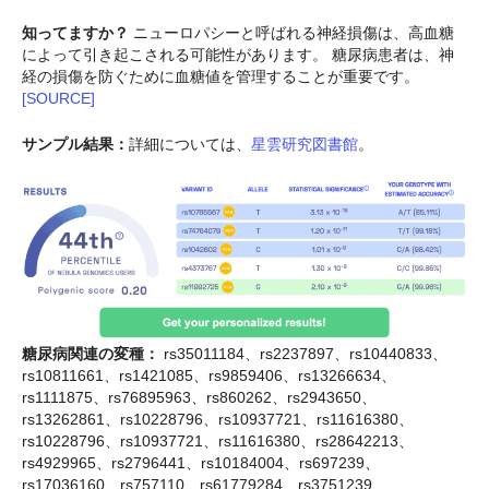
知ってますか？
ニューロパシーと呼ばれる神経損傷は、高血糖
によって引き起こされる可能性があります。 糖尿病患者は、神
経の損傷を防ぐために血糖値を管理することが重要です。
[SOURCE]
サンプル結果：
詳細については、
星雲研究図書館
。
糖尿病関連の変種：
rs35011184、rs2237897、rs10440833、
rs10811661、rs1421085、rs9859406、rs13266634、
rs1111875、rs76895963、rs860262、rs2943650、
rs13262861、rs10228796、rs10937721、rs11616380、
rs10228796、rs10937721、rs11616380、rs28642213、
rs4929965、rs2796441、rs10184004、rs697239、
rs17036160、rs757110、rs61779284、rs3751239、