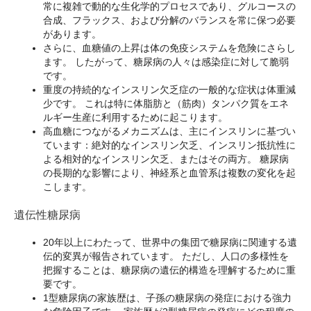
常に複雑で動的な生化学的プロセスであり、グルコースの
合成、フラックス、および分解のバランスを常に保つ必要
があります。
さらに、血糖値の上昇は体の免疫システムを危険にさらし
ます。 したがって、糖尿病の人々は感染症に対して脆弱
です。
重度の持続的なインスリン欠乏症の一般的な症状は体重減
少です。 これは特に体脂肪と（筋肉）タンパク質をエネ
ルギー生産に利用するために起こります。
高血糖につながるメカニズムは、主にインスリンに基づい
ています：絶対的なインスリン欠乏、インスリン抵抗性に
よる相対的なインスリン欠乏、またはその両方。 糖尿病
の長期的な影響により、神経系と血管系は複数の変化を起
こします。
遺伝性糖尿病
20年以上にわたって、世界中の集団で糖尿病に関連する遺
伝的変異が報告されています。 ただし、人口の多様性を
把握することは、糖尿病の遺伝的構造を理解するために重
要です。
1型糖尿病の家族歴は、子孫の糖尿病の発症における強力