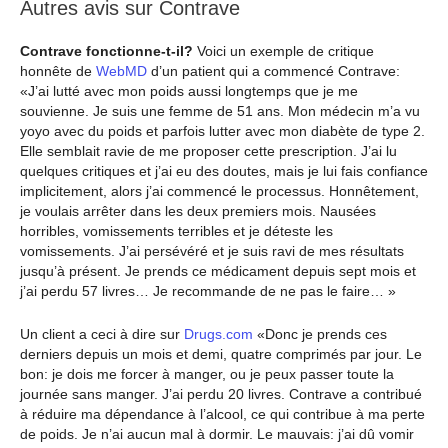
Autres avis sur Contrave
Contrave fonctionne-t-il?
Voici un exemple de critique
honnête de
WebMD
d’un patient qui a commencé Contrave:
«J’ai lutté avec mon poids aussi longtemps que je me
souvienne. Je suis une femme de 51 ans. Mon médecin m’a vu
yoyo avec du poids et parfois lutter avec mon diabète de type 2.
Elle semblait ravie de me proposer cette prescription. J’ai lu
quelques critiques et j’ai eu des doutes, mais je lui fais confiance
implicitement, alors j’ai commencé le processus. Honnêtement,
je voulais arrêter dans les deux premiers mois. Nausées
horribles, vomissements terribles et je déteste les
vomissements. J’ai persévéré et je suis ravi de mes résultats
jusqu’à présent. Je prends ce médicament depuis sept mois et
j’ai perdu 57 livres… Je recommande de ne pas le faire… »
Un client a ceci à dire sur
Drugs.com
«Donc je prends ces
derniers depuis un mois et demi, quatre comprimés par jour. Le
bon: je dois me forcer à manger, ou je peux passer toute la
journée sans manger. J’ai perdu 20 livres. Contrave a contribué
à réduire ma dépendance à l’alcool, ce qui contribue à ma perte
de poids. Je n’ai aucun mal à dormir. Le mauvais: j’ai dû vomir