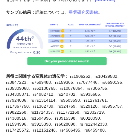
サンプル結果：
詳細については、
星雲研究図書館
。
所得に関連する変異体の遺伝学：
rs1906252、rs10429582、
rs3847223、rs7599488、rs159365、rs7077446、rs6690195、
rs35309068、rs62100765、rs10876864、rs7306755、
rs34305371、rs4982712、rs240702、rs3935685、
rs7924036、rs rs1314114、rs9503598、rs12761761、
rs17367750、rs1362739、rs324769、rs329120、rs5995757、
rs9822268、rs11714337、rs11771168、rs2332719、
rs4388516、rs1594996、rs3915398、rs6028090、
rs1594996、rs3915398、rs6028090、rs rs12442330、
rs17425572、rs12151248、rs4506495、rs6459480、