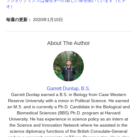
ソシオゲノミクスは優生学への新しい扉を開いています（ビデ
オ）
毎週の更新：
2020年1月10日
About The Author
Garrett Dunlap, B.S.
Garrett Dunlap earned a B.S. in Biology from Case Western
Reserve University with a minor in Political Science. He earned
an M.S. and is currently a Ph.D. Candidate in the Biological and
Biomedical Sciences (BBS) Ph.D. program at Harvard
University. He has experience in science policy as an intern at
the Science and Innovation Network where he assisted in the
science diplomacy functions of the British Consulate-General