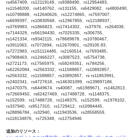
rs4567409、rs12119149、rs9388490、rs12954483、
rs11548200、rs4140762、rs131155、rs6429082、rs4800490、
rs10798888、rs12640626、rs12274865、rs7597007、
rs6699397、rs10830568、rs12967855、rs12188937、
rs3769983、rs1866823、rs17414302、 rs37976、rs264038、
rs7144329、rs56194430、rs7025335、rs306755、
rs1421334、rs9342115、rs78689878、rs10780467、
rs3911063、rs7072694、rs12670901、rs29105 83、
rs7272983、rs151114485、rs2160514、rs7693485、
rs7908463、rs12466227、rs3087523、rs5754738、
rs2721173、rs17565975、rs58249351、rs784256、
rs62262084、rs2563332、rs11588857、rs10892857、
rs2563332、rs11588857、rs10892857、rs rs11853991、
rs2402341、rs4727618、rs146301099、rs139897186、
rs1470375、rs6449674、rs40087、rs61989671、rs1462813、
rs72669450、rs62427469、rs17488728、rs1148375、
rs152599、rs17488728、rs1148375、rs152599、rs1978102、
rs337940、rs9517310、rs1729412、rs10984445、
rs28896784、rs32940、rs11943536、rs28558559、
rs118134876、rs725348、rs12754946
追加のリソース：