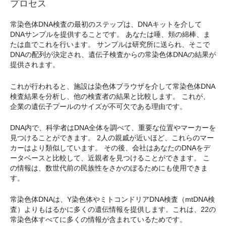
プロセス
常染色体DNA検査の最初のステップは、DNAキットを介して
DNAサンプルを提供することです。 あなたは唾、頬の綿棒、ま
たは血でこれを行います。 サンプルは研究所に送られ、そこで
DNAの配列が決定され、遺伝子検査からの常染色体DNAの結果が
提供されます。
これが行われると、施設は染色体ブラウザを介して常染色体DNA
検査結果を分析し、他の検査者の結果と比較します。 これが、
企業の遺伝子プールのサイズが不可欠である理由です。
DNA内で、科学者はDNA全体を調べて、重要な位置やマーカーを
見つけることができます。 2人の親戚が近いほど、これらのマー
カーはより類似しています。 その後、会社はあなたのDNAをデ
ータベースと比較して、近親者を見つけることができます。 こ
の情報は、数世代前の民族性をさかのぼるためにも使用できま
す。
常染色体DNAは、Y染色体やミトコンドリアDNA検査（mtDNA検
査）よりもはるかに多くの遺伝情報を提供します。これは、22の
常染色体すべてに多くの情報が含まれているためです。