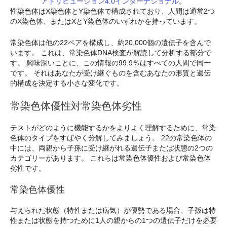
アトリビューション4.0インターナショナル
。
性染色体はX染色体とY染色体で構成されており、人間は通常2つ
のX染色体、またはXとY染色体のいずれかを持っています。
常染色体は他の22ペアを構成し、約20,000個の遺伝子を含んで
います。 これは、常染色体DNA検査が解読して分析する部分で
す。 興味深いことに、この情報の99.9％はすべての人間で同一
です。 それはあなたが受け継ぐものを含むあなたの形質と遺伝
的構成を決定する小さな変化です。
常染色体優性対常染色体劣性
テストがどのように機能するかをよりよく理解するために、常染
色体のタイプをすばやく分解してみましょう。 22の常染色体の
中には、両親から子孫に受け継がれる遺伝子または状態の2つの
カテゴリーがあります。 これらは常染色体優性および常染色体
劣性です。
常染色体優性
与えられた状態（特性または病気）が優勢である場合、子孫は特
性または状態を持つために1人の親からの1つの遺伝子だけを必要