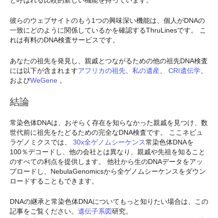
彼らのウェブサイトのもう1つの興味深い機能は、個人がDNAの
一致にどのように関係しているかを確認するThruLinesです。 こ
れは有料のDNA検査サービスです。
あなたの祖先を発見し、親戚とつながるための他の祖先DNA検査
には以下が含まれます
アフリカの祖先
、
私の遺産
、
CRI遺伝学
、
および
WeGene
。
結論
常染色体DNAは、おそらく存在を知らなかった親戚を見つけ、数
世代前に祖先をたどるための完全なDNA検査です。 ここネビュ
ラゲノミクスでは、
30x全ゲノムシーケンス
常染色体DNAを
100％デコードし、他の会社とは異なり、親戚や先祖を知ること
のすべての利点を提供します。 他社から生のDNAデータをアッ
プロードし、NebulaGenomicsから全ゲノムシーケンスをダウン
ロードすることもできます。
DNAの継承と常染色体DNAについてもっと知りたい場合は、この
記事をご覧ください。
遺伝子系図
研究。