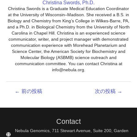
Christina Swords, Ph.D.
Christina Swords is a Graduate Medical Education Coordinator
at the University of Wisconsin–Madison. She received a B.S. in
Biology and Chemistry from King’s College in Wilkes-Barre, PA,
and a Ph.D. in Biological Chemistry from the University of North
Carolina in Chapel Hill. Christina is an experienced science
communicator, writer, and project manager with demonstrated
communication experience with Morehead Planetarium and
Science Center, the American Society for Biochemistry and
Molecular Biology (ASBMB) science outreach and
communication committee. You can contact Christina at
info@nebula.org.
投
←
前の投稿
次の投稿
→
稿
ナ
ビ
ゲ
Contact
ー
シ
Nebula Genomics, 711 Stewart Avenue, Suite 200, Garden
ョ