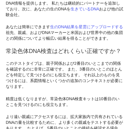
DNA情報を提供します。 私たちは継続的にパートナーを追加し
ており、次に、あなたの生のDNAを
生きているDNA
および他の試
験会社。
あなたは簡単にできます
生のDNA結果を星雲にアップロードする
祖先、親戚、およびDNAマーカーと米国および世界中の他の集団
との関係についてより幅広い結果を得ることができます。
常染色体DNA検査はどれくらい正確ですか？
このテストタイプは、親子関係および2番目のいとこまでの関係
を確認するのに非常に正確です。 また、3番目のいとこのほとん
どを特定して見つけるのにも役立ちます。 それ以上のものを見
つけるには、系図情報といくつかの追加のコンテキストが必要に
なります。
精度は低くなりますが、常染色体DNA検査キットは10番目のい
とこを見つけるのにも役立ちます。
より遠い親戚にアクセスするには、拡大家族内で共有されている
DNAの量を比較するために、より多くの親戚をテストする必要が
あります。 たとえば、5番目のいとことの接続を確認する場合