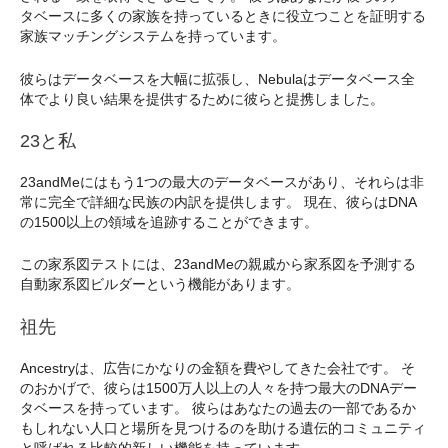
タベースに多くの家族を持っているときに役立つことを証明する
家族マッチングシステムを持っています。
彼らはデータベースを大幅に拡張し、Nebulaはデータベース全
体でより良い結果を提供するために彼らと提携しました。
23と私
23andMeにはもう1つの最大のデータベースがあり、それらは非
常に完全で詳細な民族の内訳を提供します。 現在、彼らはDNA
の1500以上の領域を追跡することができます。
この家系図テストには、23andMeの親戚から家系図を予測する
自動家系図ビルダーという機能があります。
祖先
Ancestryは、広告にかなりの金額を費やしてきた会社です。 そ
のおかげで、彼らは1500万人以上の人々を持つ最大のDNAデー
タベースを持っています。 彼らはあなたの過去の一部であるか
もしれない人口と場所を見つけるのを助ける遺伝的コミュニティ
と呼ばれる比較的新しい機能を持っています。