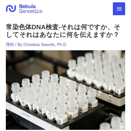
内
メ
容
を
イ
ス
常染色体DNA検査-それは何ですか、そ
キ
ン
ッ
してそれはあなたに何を伝えますか？
プ
メ
理科
/ By
Christina Swords, Ph.D.
ニ
ュ
ー