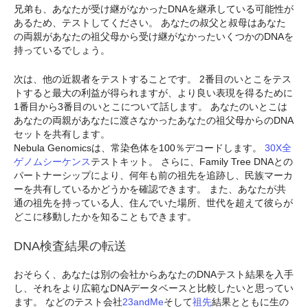
兄弟も、あなたが受け継がなかったDNAを継承している可能性が
あるため、テストしてください。 あなたの叔父と叔母はあなた
の両親があなたの祖父母から受け継がなかったいくつかのDNAを
持っているでしょう。
次は、他の近親者をテストすることです。 2番目のいとこをテス
トすると最大の利益が得られますが、より良い表現を得るために
1番目から3番目のいとこについて話します。 あなたのいとこは
あなたの両親があなたに渡さなかったあなたの祖父母からのDNA
セットを共有します。
Nebula Genomicsは、常染色体を100％デコードします。
30X全
ゲノムシーケンス
テストキット。 さらに、Family Tree DNAとの
パートナーシップにより、何年も前の祖先を追跡し、民族マーカ
ーを共有しているかどうかを確認できます。 また、あなたが共
通の祖先を持っている人、住んでいた場所、世代を超えて彼らが
どこに移動したかを知ることもできます。
DNA検査結果の転送
おそらく、あなたは別の会社からあなたのDNAテスト結果を入手
し、それをより広範なDNAデータベースと比較したいと思ってい
ます。 などのテスト会社
23andMe
そして
祖先
結果とともに生の