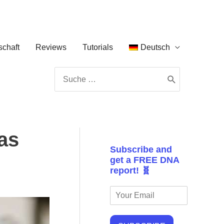
chaft
Reviews
Tutorials
Deutsch
Search
for:
as
Subscribe and
get a FREE DNA
report! 🧬