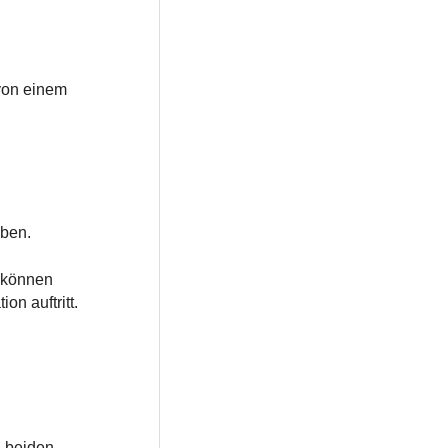
 von einem
eben.
e können
n auftritt.
n beiden