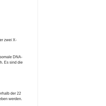
r zwei X-
tosomale DNA-
h. Es sind die
erhalb der 22
geben werden.