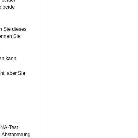
e beide
en Sie dieses
können Sie
en kann:
ht, aber Sie
DNA-Test
ste Abstammung