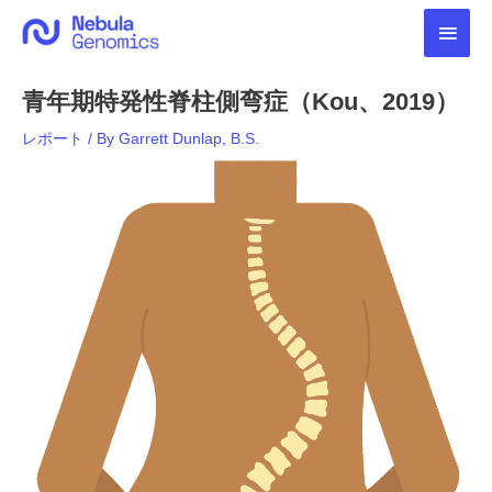
内
メ
容
を
イ
ス
青年期特発性脊柱側弯症（Kou、2019）
キ
ン
ッ
レポート
/ By
Garrett Dunlap, B.S.
プ
メ
ニ
ュ
ー