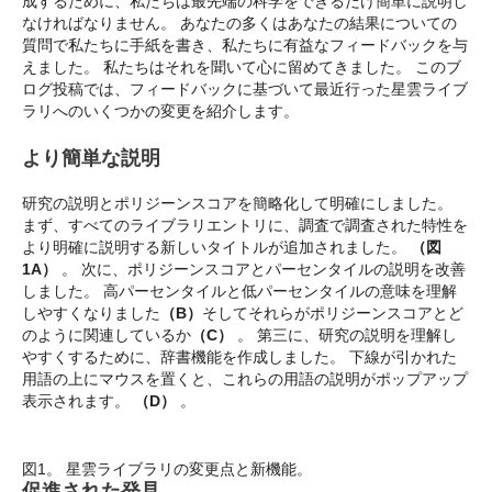
成するために、私たちは最先端の科学をできるだけ簡単に説明し
なければなりません。 あなたの多くはあなたの結果についての
質問で私たちに手紙を書き、私たちに有益なフィードバックを与
えました。 私たちはそれを聞いて心に留めてきました。 このブ
ログ投稿では、フィードバックに基づいて最近行った星雲ライブ
ラリへのいくつかの変更を紹介します。
より簡単な説明
研究の説明とポリジーンスコアを簡略化して明確にしました。
まず、すべてのライブラリエントリに、調査で調査された特性を
より明確に説明する新しいタイトルが追加されました。
（図
1A）
。 次に、ポリジーンスコアとパーセンタイルの説明を改善
しました。 高パーセンタイルと低パーセンタイルの意味を理解
しやすくなりました
（B）
そしてそれらがポリジーンスコアとど
のように関連しているか
（C）
。 第三に、研究の説明を理解し
やすくするために、辞書機能を作成しました。 下線が引かれた
用語の上にマウスを置くと、これらの用語の説明がポップアップ
表示されます。
（D）
。
図1。 星雲ライブラリの変更点と新機能。
促進された発見