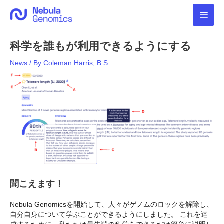
内
メ
容
を
イ
ス
科学を誰もが利用できるようにする
キ
ン
ッ
News
/ By
Coleman Harris, B.S.
プ
メ
ニ
ュ
ー
聞こえます！
Nebula Genomicsを開始して、人々がゲノムのロックを解除し、
自分自身について学ぶことができるようにしました。 これを達