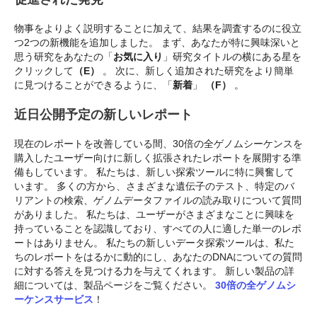
物事をよりよく説明することに加えて、結果を調査するのに役立
つ2つの新機能を追加しました。 まず、あなたが特に興味深いと
思う研究をあなたの「
お気に入り
」研究タイトルの横にある星を
クリックして
（E）
。 次に、新しく追加された研究をより簡単
に見つけることができるように、「
新着
」
（F）
。
近日公開予定の新しいレポート
現在のレポートを改善している間、30倍の全ゲノムシーケンスを
購入したユーザー向けに新しく拡張されたレポートを展開する準
備もしています。 私たちは、新しい探索ツールに特に興奮して
います。 多くの方から、さまざまな遺伝子のテスト、特定のバ
リアントの検索、ゲノムデータファイルの読み取りについて質問
がありました。 私たちは、ユーザーがさまざまなことに興味を
持っていることを認識しており、すべての人に適した単一のレポ
ートはありません。 私たちの新しいデータ探索ツールは、私た
ちのレポートをはるかに動的にし、あなたのDNAについての質問
に対する答えを見つける力を与えてくれます。 新しい製品の詳
細については、製品ページをご覧ください。
30倍の全ゲノムシ
ーケンスサービス
！