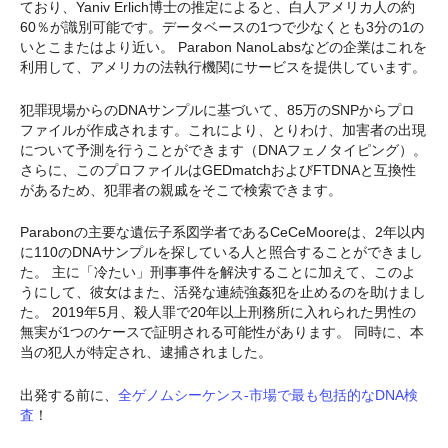
ており、Yaniv Erlich博士の推定によると、白人アメリカ人の約
60％が識別可能です。データベースの1つで少なくとも3分の1の
いとこまたはより近い。 Parabon NanoLabsなどの企業はこれを
利用して、アメリカの法執行機関にサービスを提供しています。
犯罪現場からのDNAサンプルに基づいて、85万のSNPからプロ
ファイルが作成されます。これにより、とりわけ、加害者の出現
について予測を行うことができます（DNAフェノタイピング）。
さらに、このプロファイルはGEDmatchおよびFTDNAと互換性
があるため、犯罪者の親戚をそこで検索できます。
Parabonの主要な遺伝子系図学者であるCeCeMooreは、2年以内
に110のDNAサンプルを探している人と照合することができまし
た。 主に「冷たい」刑事事件を解決することに加えて、このよ
うにして、彼女はまた、活発な連続強姦犯を止めるのを助けまし
た。 2019年5月、殺人罪で20年以上刑務所に入れられた男性の
無実が1つのケースで証明される可能性があります。 同時に、本
当の犯人が特定され、逮捕されました。
出発する前に、
全ゲノムシーケンス-市場で最も包括的なDNA検
査
！