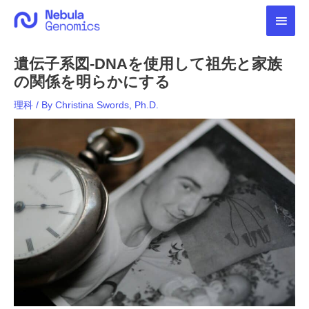
内
メ
容
を
イ
ス
遺伝子系図-DNAを使用して祖先と家族
キ
ン
ッ
の関係を明らかにする
プ
メ
理科
/ By
Christina Swords, Ph.D.
ニ
ュ
ー