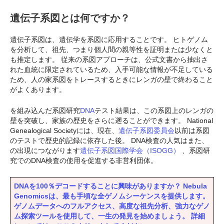
遺伝子系図とは何ですか？
遺伝子系図は、遺伝学を系図に応用することです。 ヒトゲノム
を分析して、祖先、つまり個人間の親等性を証明または少なくと
も推定します。 従来の系図アプローチは、公式文書から抽出さ
れた血統に限定されているため、入手可能な情報が不足している
ため、人の家系図をトレースするときにレンガの壁で終わること
がよくあります。
を組み込んだ系図研究
DNA
テスト結果は、この系図上のレンガの
壁を突破し、家族の歴史をさらに遡ることができます。 National
Genealogical Societyには、現在、
遺伝子系図委員会
以前は系図
のテストで歴史的記録に依存した後。 DNA検査の人気はまた、
の出現につながります
遺伝子系図国際学会（ISOGG）
、系図研
究でのDNA検査の使用を促進する非営利団体。
DNAを100％デコードすることに興味がありますか？ Nebula
Genomicsは、最も手頃な全ゲノムシーケンスを提供します。
ゲノムデータへのフルアクセス、高度な祖先分析、強力なゲノ
ム探索ツールを使用して、一生の発見を始めましょう。 詳細