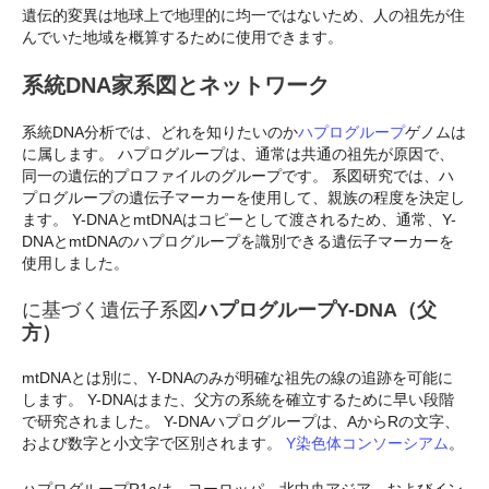
遺伝的変異は地球上で地理的に均一ではないため、人の祖先が住
んでいた地域を概算するために使用できます。
系統DNA家系図とネットワーク
系統DNA分析では、どれを知りたいのか
ハプログループ
ゲノムは
に属します。 ハプログループは、通常は共通の祖先が原因で、
同一の遺伝的プロファイルのグループです。 系図研究では、ハ
プログループの遺伝子マーカーを使用して、親族の程度を決定し
ます。 Y-DNAとmtDNAはコピーとして渡されるため、通常、Y-
DNAとmtDNAのハプログループを識別できる遺伝子マーカーを
使用しました。
に基づく遺伝子系図
ハプログループY-DNA（父
方）
mtDNAとは別に、Y-DNAのみが明確な祖先の線の追跡を可能に
します。 Y-DNAはまた、父方の系統を確立するために早い段階
で研究されました。 Y-DNAハプログループは、AからRの文字、
および数字と小文字で区別されます。
Y染色体コンソーシアム
。
ハプログループR1aは、ヨーロッパ、北中央アジア、およびイン