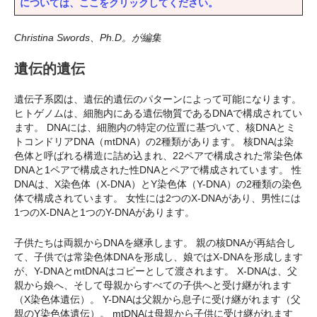
については、ここをクリックしてください。
Christina Swords、Ph.D。が編集
遺伝的遺伝
遺伝子系図は、遺伝的遺伝のパターンによって可能になります。
ヒトゲノムは、細胞内にある遺伝物質であるDNAで構成されてい
ます。 DNAには、細胞内の特定の位置に基づいて、核DNAとミ
トコンドリアDNA（mtDNA）の2種類があります。 核DNAは染
色体と呼ばれる構造に詰め込まれ、22ペアで構成された常染色体
DNAと1ペアで構成された性DNAとペアで構成されています。 性
DNAは、X染色体（X-DNA）とY染色体（Y-DNA）の2種類の染色
体で構成されています。 女性には2つのX-DNAがあり、男性には
1つのX-DNAと1つのY-DNAがあります。
子供たちは両親からDNAを継承します。 親の核DNAが再結合し
て、子供では常染色体DNAを形成し、娘ではX-DNAを形成します
が、Y-DNAとmtDNAはコピーとして渡されます。 X-DNAは、父
親から娘へ、そして母親からすべての子供へと受け継がれます
（X染色体遺伝）。 Y-DNAは父親から息子に受け継がれます（父
親のY染色体遺伝）。 mtDNAは母親から子供に受け継がれます