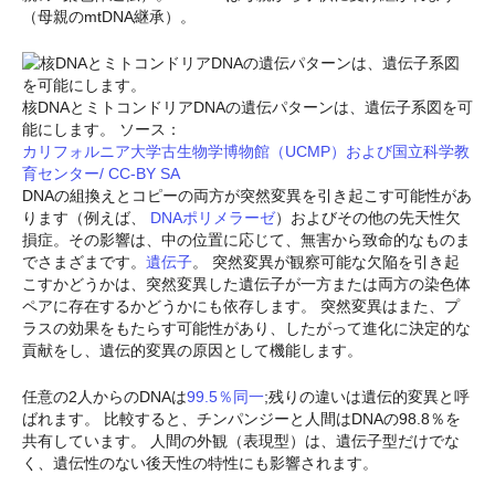
（母親のmtDNA継承）。
核DNAとミトコンドリアDNAの遺伝パターンは、遺伝子系図を可
能にします。 ソース：
カリフォルニア大学古生物学博物館（UCMP）および国立科学教
育センター/ CC-BY SA
DNAの組換えとコピーの両方が突然変異を引き起こす可能性があ
ります（例えば、
DNAポリメラーゼ
）およびその他の先天性欠
損症。その影響は、中の位置に応じて、無害から致命的なものま
でさまざまです。
遺伝子
。 突然変異が観察可能な欠陥を引き起
こすかどうかは、突然変異した遺伝子が一方または両方の染色体
ペアに存在するかどうかにも依存します。 突然変異はまた、プ
ラスの効果をもたらす可能性があり、したがって進化に決定的な
貢献をし、遺伝的変異の原因として機能します。
任意の2人からのDNAは
99.5％同一
;残りの違いは遺伝的変異と呼
ばれます。 比較すると、チンパンジーと人間はDNAの98.8％を
共有しています。 人間の外観（表現型）は、遺伝子型だけでな
く、遺伝性のない後天性の特性にも影響されます。