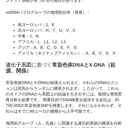
ンドリア系統が見つかる可能性があります。
mtDNAハプログループの地理的分布（母体）：
南ヨーロッパ：J、K
北ヨーロッパ：H、T、U、V、X
中東：J、N
アフリカ：L、L1、L2、L3
アジア：A、B、C、D、E、F、G
アメリカ（ネイティブアメリカン）：A、B、C、D、X
遺伝子系図
に基づく
常染色体DNAとX-DNA（起
源、関係）
常染色体DNAとX-DNAが組換えられると、それらのDNAセクシ
ョンは祖先からランダムに継承されます。 したがって、これら
のタイプのDNAから系図上の結論を引き出すには、複雑な突然変
異分析が必要です。 商業目的でDNA検査を提供する会社は、約
700,000の常染色体SNPを検査します。 それにもかかわらず、そ
れらはすでに49ユーロの価格から入手可能です。
地理的グループ（人、氏族）に関連する遺伝的系統の構成を分析