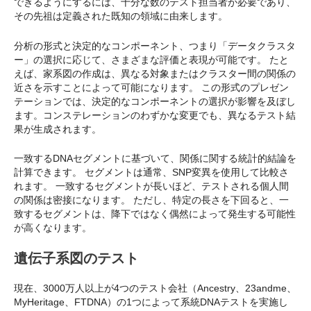
できるようにするには、十分な数のテスト担当者が必要であり、
その先祖は定義された既知の領域に由来します。
分析の形式と決定的なコンポーネント、つまり「データクラスタ
ー」の選択に応じて、さまざまな評価と表現が可能です。 たと
えば、家系図の作成は、異なる対象またはクラスター間の関係の
近さを示すことによって可能になります。 この形式のプレゼン
テーションでは、決定的なコンポーネントの選択が影響を及ぼし
ます。コンステレーションのわずかな変更でも、異なるテスト結
果が生成されます。
一致するDNAセグメントに基づいて、関係に関する統計的結論を
計算できます。 セグメントは通常、SNP変異を使用して比較さ
れます。 一致するセグメントが長いほど、テストされる個人間
の関係は密接になります。 ただし、特定の長さを下回ると、一
致するセグメントは、降下ではなく偶然によって発生する可能性
が高くなります。
遺伝子系図のテスト
現在、3000万人以上が4つのテスト会社（Ancestry、23andme、
MyHeritage、FTDNA）の1つによって系統DNAテストを実施し