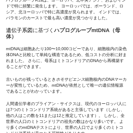
ドで特に頻繁に発生します。 ヨーロッパでは、ポーランド、ロ
シア、北ヨーロッパで特に高濃度が見られます。 インドでは、
バラモンのカーストで最も高い濃度が見つかりました。
遺伝子系図
に基づく
ハプログループmtDNA（母
体）
mtDNAは細胞あたり100〜10,000コピーであり、細胞核内の染色
体DNAと比較して単純な構造であるため、低コストの分析に好ま
れました。 さらに、母系はミトコンドリアのDNAから再構築す
ることができます。
古いものが残っているとき
ホモサピエンス
細胞核内のDNAマーカ
ーが変性しているため、mtDNAが依然として唯一の遺伝情報源
であることがわかっています。
人間遺伝学者のブライアン・サイクスは、現代のヨーロッパ人に
は7つのミトコンドリア系統があると主張しています（しかし、
他の人はこの数を11または12と推定しています）。 しかし、全
世界の人口のミトコンドリアの祖先の数はかなり多いです。 よ
り多くのmtDNAテストにより、世界の人口でより多くのミトコ